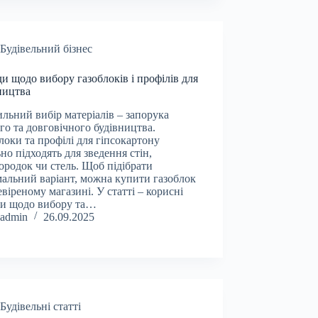
Будівельний бізнес
и щодо вибору газоблоків і профілів для
ництва
льний вибір матеріалів – запорука
го та довговічного будівництва.
локи та профілі для гіпсокартону
ьно підходять для зведення стін,
ородок чи стель. Щоб підібрати
альний варіант, можна купити газоблок
евіреному магазині. У статті – корисні
ди щодо вибору та…
admin
26.09.2025
Будівельні статті