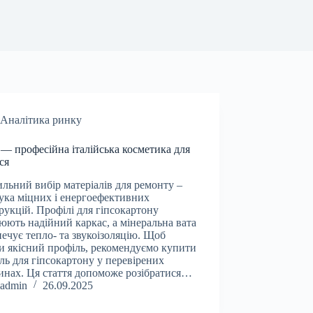
Аналітика ринку
 — професійна італійська косметика для
ся
льний вибір матеріалів для ремонту –
ука міцних і енергоефективних
рукцій. Профілі для гіпсокартону
юють надійний каркас, а мінеральна вата
печує тепло- та звукоізоляцію. Щоб
и якісний профіль, рекомендуємо купити
ль для гіпсокартону у перевірених
инах. Ця стаття допоможе розібратися…
admin
26.09.2025