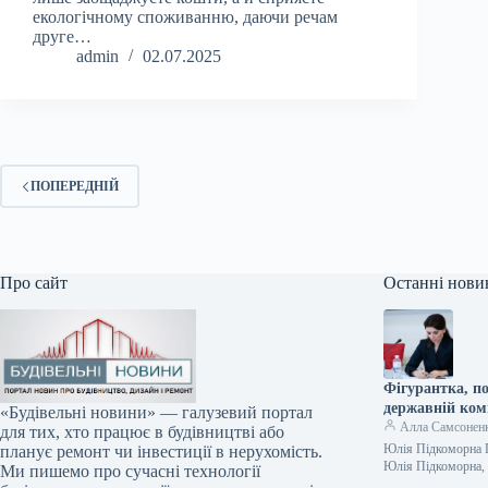
екологічному споживанню, даючи речам
друге…
admin
02.07.2025
ПОПЕРЕДНІЙ
Про сайт
Останні нови
Фігурантка, по
державній ком
«Будівельні новини» — галузевий портал
Алла Самсонен
для тих, хто працює в будівництві або
Юлія Підкоморна П
планує ремонт чи інвестиції в нерухомість.
Юлія Підкоморна, 
Ми пишемо про сучасні технології