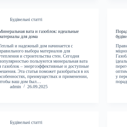
Будівельні статті
Минеральная вата и газоблок: идеальные
Порад
материалы для дома
будів
Теплый и надежный дом начинается с
Прави
правильного выбора материалов для
міцно
утепления и строительства стен. Сегодня
Газоб
популярностью пользуются минеральная вата
ідеал
и газоблок – энергоэффективные и доступные
перег
решения. Эта статья поможет разобраться в их
оптим
особенностях, преимуществах и применении,
у пер
чтобы ваш дом был…
пора
admin
26.09.2025
Будівельні статті