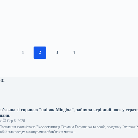
1
2
3
4
ни
в’язана зі справою “плівок Міндіча”, зайняла керівний пост у страте
панії.
ко
Сер 8, 2026
осилання скопійовано Екс-заступниця Германа Галущенка та особа, згадана у “плівках 
обійняла посаду виконувачки обов’язків члена…