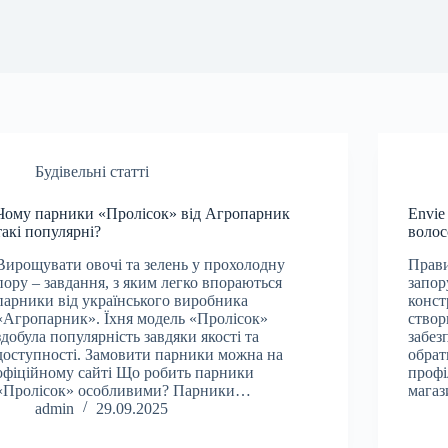
Будівельні статті
Чому парники «Пролісок» від Агропарник
Envie
такі популярні?
волос
Вирощувати овочі та зелень у прохолодну
Прави
пору – завдання, з яким легко впораються
запор
парники від українського виробника
конст
«Агропарник». Їхня модель «Пролісок»
створ
здобула популярність завдяки якості та
забез
доступності. Замовити парники можна на
обрат
офіційному сайті Що робить парники
профі
«Пролісок» особливими? Парники…
магаз
admin
29.09.2025