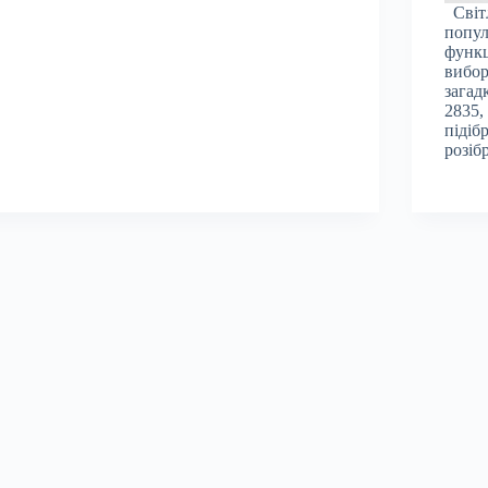
Світл
попул
функц
вибор
загад
2835,
підіб
розіб