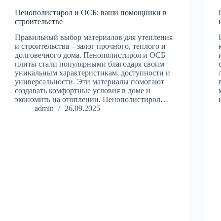
Пенополистирол и ОСБ: ваши помощники в
строительстве
Правильный выбор материалов для утепления
и строительства – залог прочного, теплого и
долговечного дома. Пенополистирол и ОСБ
плиты стали популярными благодаря своим
уникальным характеристикам, доступности и
универсальности. Эти материалы помогают
создавать комфортные условия в доме и
экономить на отоплении. Пенополистирол…
admin
26.09.2025