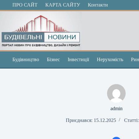
Перейти
ПРО САЙТ
КАРТА САЙТУ
Контакти
до
вмісту
Будівництво
Бізнес
Інвестиції
Нерухомість
Рин
admin
Приєднався: 15.12.2025
Статті: