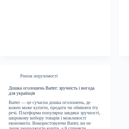
Ринок нерухомості
Дошка оголошень Barter: зручність і вигода
для українців
Barter — це сучасна дошка оголошень, де
кожен може купити, продати чи обміняти б/у
речі. Платформа популярна завдяки зручності,
широкому вибору товарів і можливості
економити. Використовуючи Barter, ви не
лише заощаджуєте кошти, а й сприяєте