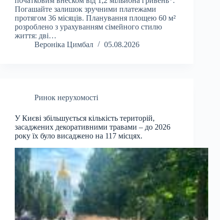
початковим внеском від 1,2 мільйона гривень*.
Погашайте залишок зручними платежами
протягом 36 місяців. Планування площею 60 м²
розроблено з урахуванням сімейного стилю
життя: дві…
Вероніка Цимбал
05.08.2026
Ринок нерухомості
У Києві збільшується кількість територій,
засаджених декоративними травами – до 2026
року їх було висаджено на 117 місцях.