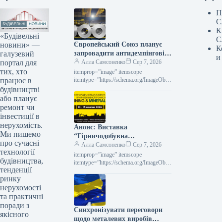
П
С
К
«Будівельні
С
новини» —
Європейський Союз планує
К
галузевий
запровадити антидемпінгові
и
портал для
збори на холоднокатаний
Алла Самсоненко
Сер 7, 2026
тих, хто
прокат з п’яти держав.
itemprop=”image” itemscope
працює в
itemtype=”https://schema.org/ImageObje
ct” rel=”nofollow”> shutterstock.com
будівництві
Холоднокатаний рулон Новини
або планує
Глобальний ринок захисні заходи
ремонт чи
Роздрукувати 197 07 Серпня 2026 ЄС
інвестиції в
планує запровадити…
нерухомість.
Анонс: Виставка
Ми пишемо
“Гірничодобувна
про сучасні
промисловість та мінерали
Алла Самсоненко
Сер 7, 2026
технології
Експо 2026”
itemprop=”image” itemscope
будівництва,
itemtype=”https://schema.org/ImageObje
тенденції
ct” rel=”nofollow”> Новини
ринку
Конференції анонси Друк 129 07
Серпня 2026 АНОНС: виставка
нерухомості
Mining & Minerals Expo 2026 Читати…
та практичні
поради з
Синхронізувати переговори
якісного
щодо металевих виробів