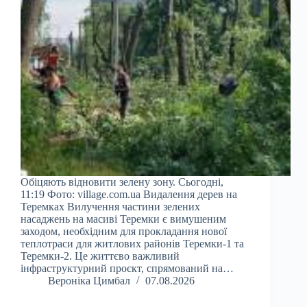
Обіцяють відновити зелену зону. Сьогодні,
11:19 Фото: village.com.ua Видалення дерев на
Теремках Вилучення частини зелених
насаджень на масиві Теремки є вимушеним
заходом, необхідним для прокладання нової
теплотраси для житлових районів Теремки-1 та
Теремки-2. Це життєво важливий
інфраструктурний проєкт, спрямований на…
Вероніка Цимбал
07.08.2026