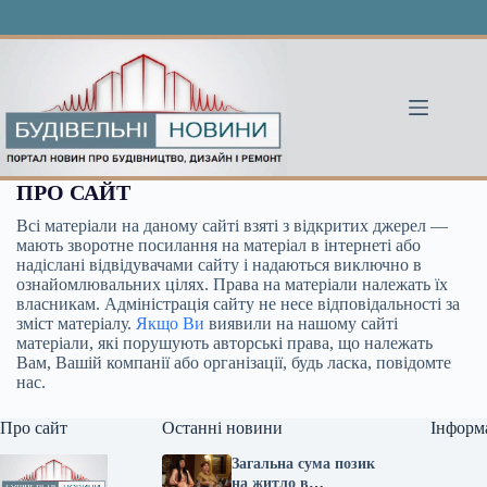
Перейти
до
вмісту
ПРО САЙТ
Всі матеріали на даному сайті взяті з відкритих джерел —
мають зворотне посилання на матеріал в інтернеті або
надіслані відвідувачами сайту і надаються виключно в
ознайомлювальних цілях. Права на матеріали належать їх
власникам. Адміністрація сайту не несе відповідальності за
зміст матеріалу.
Якщо Ви
виявили на нашому сайті
матеріали, які порушують авторські права, що належать
Вам, Вашій компанії або організації, будь ласка, повідомте
нас.
Про сайт
Останні новини
Інформ
Загальна сума позик
на житло в