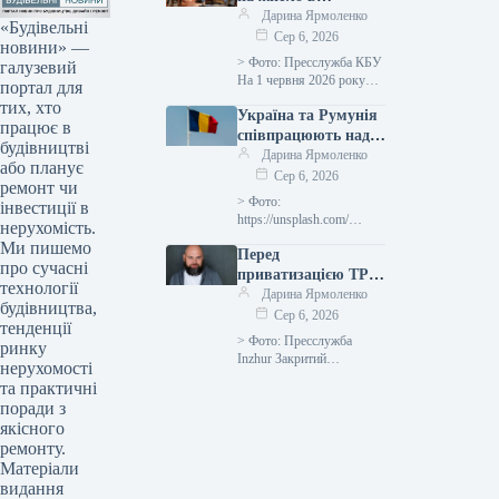
банківському
Дарина Ярмоленко
«Будівельні
секторі досягла 50
Сер 6, 2026
новини» —
мільярдів гривень.
> Фото: Пресслужба КБУ
галузевий
На 1 червня 2026 року
портал для
сукупний обсяг іпотечних
тих, хто
Україна та Румунія
позик у банківській
працює в
системі досяг 50
співпрацюють над
будівництві
мільярдів гривень,…
збільшенням
Дарина Ярмоленко
або планує
логістичного
Сер 6, 2026
ремонт чи
потенціалу порту
> Фото:
інвестиції в
Констанца
https://unsplash.com/
нерухомість.
Україна та Румунія
Ми пишемо
Перед
розширюють взаємодію з
про сучасні
метою забезпечення
приватизацією ТРЦ
технології
вивезення вітчизняної
Ocean Plaza повинна
Дарина Ярмоленко
будівництва,
агропродукції через
відбутися процедура
Сер 6, 2026
румунську гавань
тенденції
вилучення активів
> Фото: Пресслужба
Констанца, яка
ринку
за позикою –
Inzhur Закритий
трансформувалася…
нерухомості
експертна думка
недиверсифікований
та практичні
пайовий інвестиційний
поради з
фонд Inzhur REIT виявив
якісного
свою зацікавленість у
ремонту.
придбанні ТРЦ Ocean
Plaza на…
Матеріали
видання