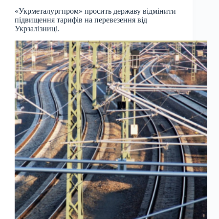
«Укрметалургпром» просить державу відмінити
підвищення тарифів на перевезення від
Укрзалізниці.