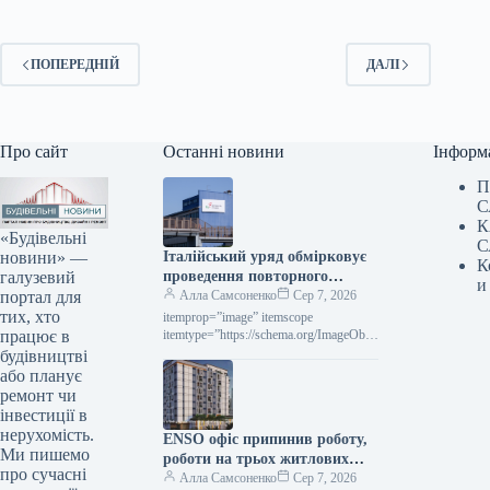
ПОПЕРЕДНІЙ
ДАЛІ
Про сайт
Останні новини
Інформ
П
С
К
«Будівельні
С
новини» —
Італійський уряд обмірковує
К
галузевий
проведення повторного
и
портал для
конкурсу щодо Acciaierie
Алла Самсоненко
Сер 7, 2026
тих, хто
d’Italia
itemprop=”image” itemscope
працює в
itemtype=”https://schema.org/ImageObje
ct” rel=”nofollow”> shutterstock.com
будівництві
Acciaierie d’Italia Новини Світовий
або планує
ринок Італія Друкувати 48 07 Серпня
ремонт чи
2026 Італійський уряд вивчає
інвестиції в
можливість…
нерухомість.
ENSO офіс припинив роботу,
Ми пишемо
роботи на трьох житлових
про сучасні
комплексах призупинено —
Алла Самсоненко
Сер 7, 2026