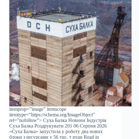
itemprop=”image” itemscope
itemtype=”https://schema.org/ImageObject”
rel=”nofollow”> Суха Балка Новини Індустрія
Суха Балка Роздрукувати 201 06 Серпня 2026
«Суха Балка» запустила у роботу два нових
блоки з ресурсами у 56 тис. т руди Read in