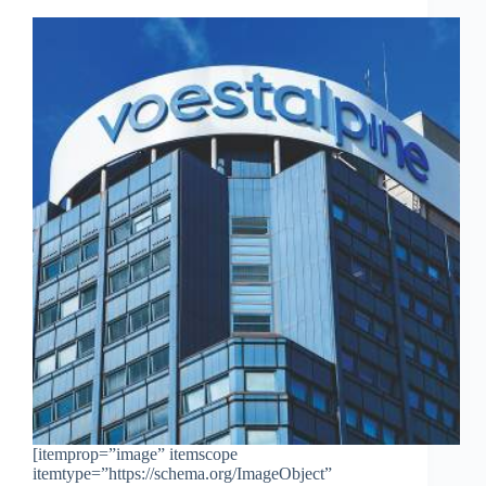
[itemprop=”image” itemscope
itemtype=”https://schema.org/ImageObject”