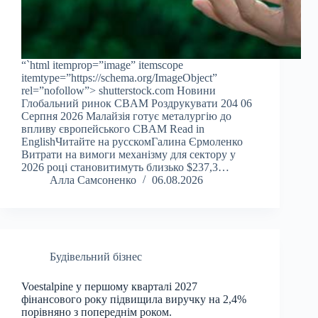
“`html itemprop=”image” itemscope
itemtype=”https://schema.org/ImageObject”
rel=”nofollow”> shutterstock.com Новини
Глобальний ринок CBAM Роздрукувати 204 06
Серпня 2026 Малайзія готує металургію до
впливу європейського CBAM Read in
EnglishЧитайте на русскомГалина Єрмоленко
Витрати на вимоги механізму для сектору у
2026 році становитимуть близько $237,3…
Алла Самсоненко
06.08.2026
Будівельний бізнес
Voestalpine у першому кварталі 2027
фінансового року підвищила виручку на 2,4%
порівняно з попереднім роком.