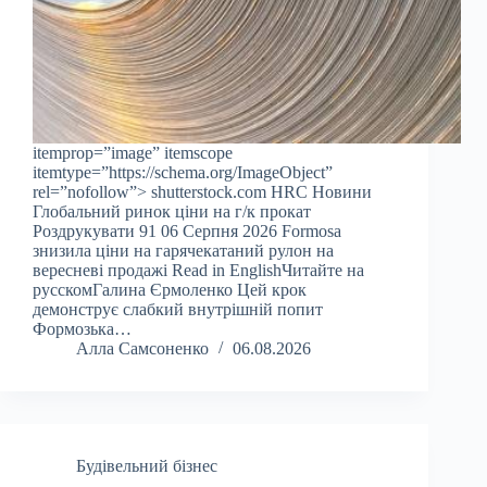
itemprop=”image” itemscope
itemtype=”https://schema.org/ImageObject”
rel=”nofollow”> shutterstock.com HRC Новини
Глобальний ринок ціни на г/к прокат
Роздрукувати 91 06 Серпня 2026 Formosa
знизила ціни на гарячекатаний рулон на
вересневі продажі Read in EnglishЧитайте на
русскомГалина Єрмоленко Цей крок
демонструє слабкий внутрішній попит
Формозька…
Алла Самсоненко
06.08.2026
Будівельний бізнес