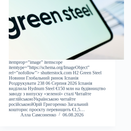
itemprop=”image” itemscope
itemtype=”https://schema.org/ImageObject”
rel=”nofollow”> shutterstock.com H2 Green Steel
Новини Глобальний ринок Іспанія
Роздрукувати 238 06 Серпня 2026 Іспанія
виділила Hydnum Steel €150 млн на будівництво
заводу з випуску «зеленої» сталі Читайте
англійськоюУкраїнською читайте
російськоюЮрій Григоренко Загальний
кошторис проєкту перевищить €1,5…
Алла Самсоненко
06.08.2026