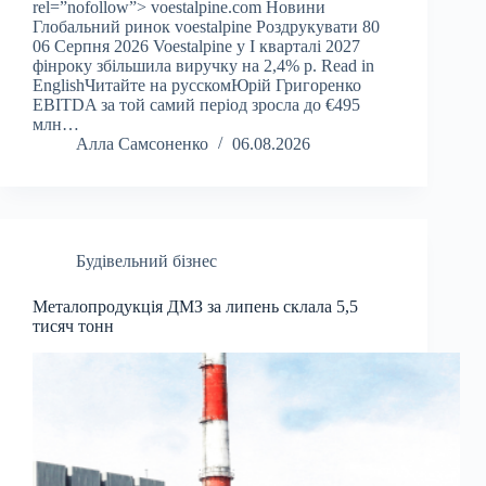
rel=”nofollow”> voestalpine.com Новини
Глобальний ринок voestalpine Роздрукувати 80
06 Серпня 2026 Voestalpine у І кварталі 2027
фінроку збільшила виручку на 2,4% р. Read in
EnglishЧитайте на русскомЮрій Григоренко
EBITDA за той самий період зросла до €495
млн…
Алла Самсоненко
06.08.2026
Будівельний бізнес
Металопродукція ДМЗ за липень склала 5,5
тисяч тонн