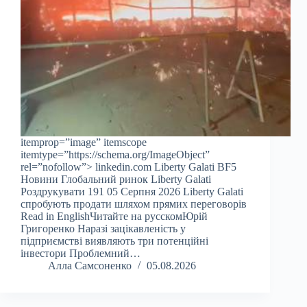
itemprop=”image” itemscope
itemtype=”https://schema.org/ImageObject”
rel=”nofollow”> linkedin.com Liberty Galati BF5
Новини Глобальний ринок Liberty Galati
Роздрукувати 191 05 Серпня 2026 Liberty Galati
спробують продати шляхом прямих переговорів
Read in EnglishЧитайте на русскомЮрій
Григоренко Наразі зацікавленість у
підприємстві виявляють три потенційні
інвестори Проблемний…
Алла Самсоненко
05.08.2026