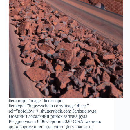
itemprop=”image” itemscope
itemtype=”https://schema.org/ImageObject”
rel=”nofollow”> shutterstock.com Залізна руда
Новини Глобальний ринок залізна руда
Роздрукувати 9 06 Серпня 2026 CISA закликає
до використання індексних цін у юанях на