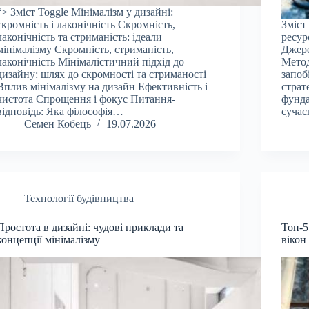
“> Зміст Toggle Мінімалізм у дизайні:
скромність і лаконічність Скромність,
Зміст
лаконічність та стриманість: ідеали
ресур
мінімалізму Скромність, стриманість,
Джере
лаконічність Мінімалістичний підхід до
Метод
дизайну: шлях до скромності та стриманості
запоб
Вплив мінімалізму на дизайн Ефективність і
страт
чистота Спрощення і фокус Питання-
фунда
відповідь: Яка філософія…
сучас
Семен Кобець
19.07.2026
Технології будівництва
Простота в дизайні: чудові приклади та
Топ-5
концепції мінімалізму
вікон