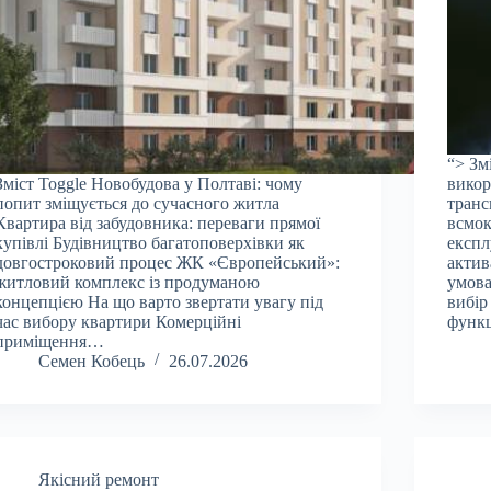
“> Зм
Зміст Toggle Новобудова у Полтаві: чому
викор
попит зміщується до сучасного житла
транс
Квартира від забудовника: переваги прямої
всмок
купівлі Будівництво багатоповерхівки як
експл
довгостроковий процес ЖК «Європейський»:
актив
житловий комплекс із продуманою
умова
концепцією На що варто звертати увагу під
вибір
час вибору квартири Комерційні
функ
приміщення…
Семен Кобець
26.07.2026
Якісний ремонт