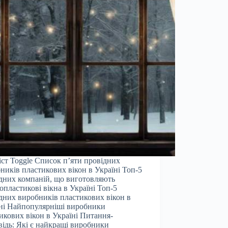
іст Toggle Список п’яти провідних
ників пластикових вікон в Україні Топ-5
дних компаній, що виготовляють
опластикові вікна в Україні Топ-5
дних виробників пластикових вікон в
ні Найпопулярніші виробники
икових вікон в Україні Питання-
відь: Які є найкращі виробники