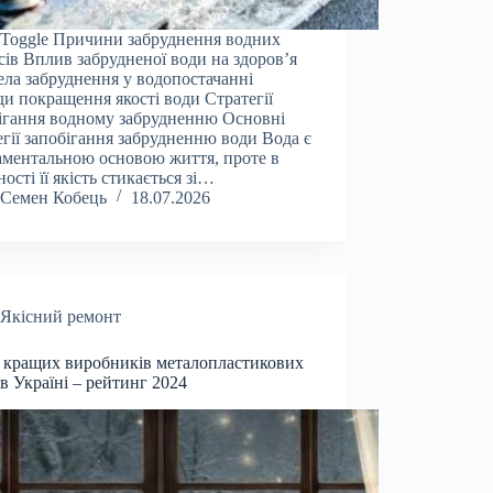
 Toggle Причини забруднення водних
сів Вплив забрудненої води на здоров’я
ла забруднення у водопостачанні
и покращення якості води Стратегії
ігання водному забрудненню Основні
егії запобігання забрудненню води Вода є
ментальною основою життя, проте в
ності її якість стикається зі…
Семен Кобець
18.07.2026
Якісний ремонт
 кращих виробників металопластикових
 в Україні – рейтинг 2024