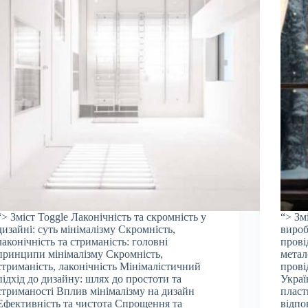
“> Зміст Toggle Лаконічність та скромність у
“> Зм
дизайні: суть мінімалізму Скромність,
вироб
лаконічність та стриманість: головні
прові
принципи мінімалізму Скромність,
метал
стриманість, лаконічність Мінімалістичний
прові
підхід до дизайну: шлях до простоти та
Украї
стриманості Вплив мінімалізму на дизайн
пласт
Ефективність та чистота Спрощення та
відпо