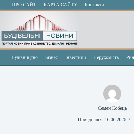
Перейти
ПРО САЙТ
КАРТА САЙТУ
Контакти
до
вмісту
Будівництво
Бізнес
Інвестиції
Нерухомість
Рин
Семен Кобець
Приєднався: 16.06.2026