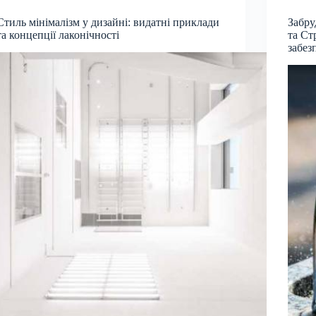
Стиль мінімалізм у дизайні: видатні приклади
Забру
та концепції лаконічності
та Ст
забез