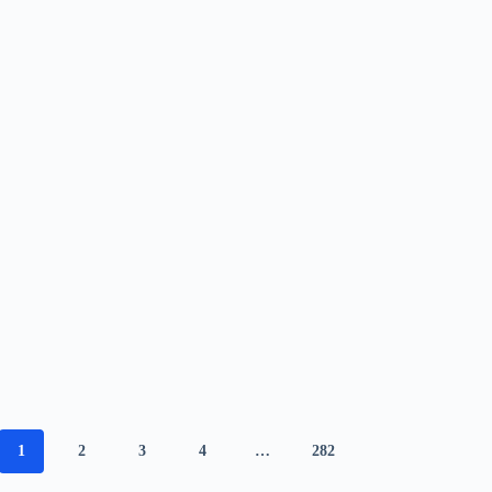
1
2
3
4
…
282