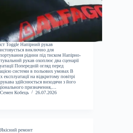
іст Toggle Напірний рукав
истовується виключно для
портування рідини під тиском Напірно-
тувальний рукав охоплює два сценарії
уатації Попередній огляд перед
ацією системи в польових умовах В
х експлуатації на відкритому повітрі
 рукава здійснюється виходячи з його
ціонального призначення,…
Семен Кобець
26.07.2026
Якісний ремонт