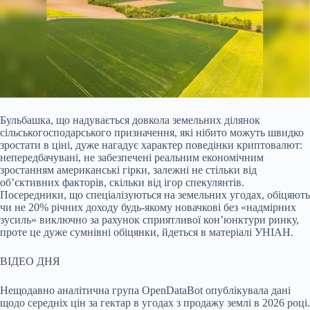
Бульбашка, що надувається довкола земельних ділянок
сільськогосподарського призначення, які нібито можуть швидко
зростати в ціні, дуже нагадує характер поведінки
криптовалют:
непередбачувані, не забезпечені реальним економічним
зростанням американські гірки, залежні не стільки від
обʼєктивних факторів, скільки від ігор спекулянтів.
Посередники, що спеціалізуються на земельних угодах, обіцяють
чи не 20% річних доходу будь-якому новачкові без «надмірних
зусиль» виключно за рахунок сприятливої конʼюнктури ринку,
проте це дуже сумнівні обіцянки, йдеться в матеріалі УНІАН.
ВІДЕО ДНЯ
Нещодавно аналітична група OpenDataBot опублікувала дані
щодо середніх цін за гектар в угодах з продажу землі в 2026 році.