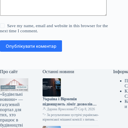
Save my name, email and website in this browser for the
next time I comment.
Опублікувати коментар
Про сайт
Останні новини
Інформ
П
С
К
«Будівельні
С
новини» —
Україна і Вірменія
К
галузевий
підвищують ліміт дозволів
и
портал для
для міжнародних
Дарина Ярмоленко
Сер 8, 2026
тих, хто
автомобільних перевезень на
“> За результатами зустрічі українсько-
працює в
600 одиниць.
вірменської мішаної комісії з питань
міжнародних автомобільних
будівництві