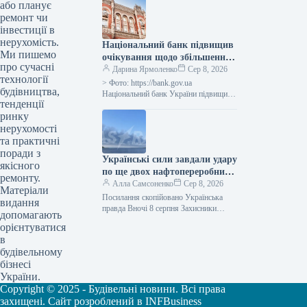
перевезень, Україна разом із
або планує
Вірменією прийняли рішення про
ремонт чи
збільшення…
інвестиції в
нерухомість.
Національний банк підвищив
Ми пишемо
очікування щодо збільшення
про сучасні
ВВП України у третьому
Дарина Ярмоленко
Сер 8, 2026
технології
кварталі 2026 року до 2,1%, а
> Фото: https://bank.gov.ua
будівництва,
в четвертому кварталі 2026
Національний банк України підвищив
тенденції
прогноз щодо реального валового
року – до 4,2%.
ринку
внутрішнього продукту (ВВП) країни:
очікується зростання на 2,1% у…
нерухомості
та практичні
поради з
Українські сили завдали удару
якісного
по ще двох нафтопереробних
ремонту.
заводах у Росії, повідомив
Алла Самсоненко
Сер 8, 2026
Матеріали
Генеральний штаб.
Посилання скопійовано Українська
видання
правда Вночі 8 серпня Захисники
допомагають
України завдали удару по Ільському та
орієнтуватися
Сизранському нафтопереробних
в
заводах у Росії, а…
будівельному
бізнесі
України.
Copyright © 2025 - Будівельні новини. Всі права
захищені. Сайт розроблений в INFBusiness