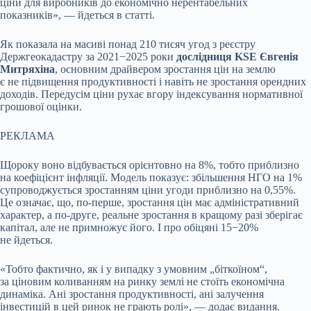
ціни для виробників до економічно нерентабельних
показників», — йдеться в статті.
Як показала на масиві понад 210 тисяч угод з реєстру
Держгеокадастру за 2021−2025 роки
дослідниця KSE Євгенія
Митряхіна
, основним драйвером зростання цін на землю
є не підвищення продуктивності і навіть не зростання орендних
доходів. Передусім ціни рухає вгору індексування нормативної
грошової оцінки.
РЕКЛАМА
Щороку воно відбувається орієнтовно на 8%, тобто приблизно
на коефіцієнт інфляції. Модель показує: збільшення НГО на 1%
супроводжується зростанням ціни угоди приблизно на 0,55%.
Це означає, що, по-перше, зростання цін має адміністративний
характер, а по-друге, реальне зростання в кращому разі зберігає
капітал, але не примножує його. І про обіцяні 15−20%
не йдеться.
«Тобто фактично, як і у випадку з умовним „біткоїном“,
за ціновим коливанням на ринку землі не стоїть економічна
динаміка. Ані зростання продуктивності, ані залучення
інвестицій в цей ринок не грають ролі», — додає видання.