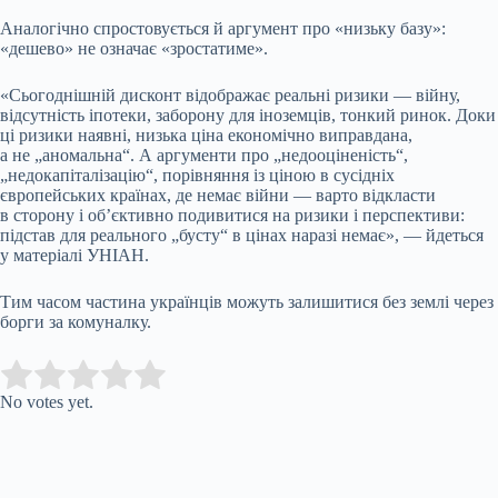
Аналогічно спростовується й аргумент про «низьку базу»:
«дешево» не означає «зростатиме».
«Сьогоднішній дисконт відображає реальні ризики — війну,
відсутність іпотеки, заборону для іноземців, тонкий ринок. Доки
ці ризики наявні, низька ціна економічно виправдана,
а не „аномальна“. А аргументи про „недооціненість“,
„недокапіталізацію“, порівняння із ціною в сусідніх
європейських країнах, де немає війни — варто відкласти
в сторону і обʼєктивно подивитися на ризики і перспективи:
підстав для реального „бусту“ в цінах наразі немає», — йдеться
у матеріалі УНІАН.
Тим часом частина українців можуть залишитися без землі через
борги за комуналку.
Submit Rating
Rate this item:
No votes yet.