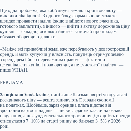
Ще одна проблема, яка «обʼєднує» землю і криптовалюту —
виклики ліквідності. З одного боку, формально ви можете
швидко продавати наділи (якщо знайдете нового власника,
готового заплатити), з іншого — вийти з активу дорожче за ціну
купівлі — складно, оскільки йдеться зазвичай про продаж
обтяженої орендою ділянки.
«Майже всі привабливі землі вже перебувають у довгостроковій
оренді. Навіть купуючи у власність, покупець отримує землю
з орендарем і його переважним правом — фактично
це еквівалент купівлі прав оренди, а не „чистого“ наділу», —
пише УНІАН.
РЕКЛАМА
За оцінкою VoxUkraine
, нині лише близько чверті угод узагалі
розкривають ціну — решта занижують її заради економії
на податках. Щобільше, зараз орендна плата відстає від
зростання вартості наділів — це виглядає як класична ознака
надування, а не фундаментального зростання. Дохідність оренди
стиснулася з 7−10% на старті ринку до близько 3−5% у 2026
році.