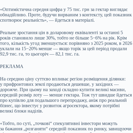
«Оптимістична середня цифра у 75 тис. грн за гектар виглядає
обнадійливо. Проте, будучи вирваним з контексту, цей показник
спотворює реальність», — йдеться в матеріалі.
Реальне зростання цін в доларовому еквіваленті за останні 5
років становило лише 30%, тобто не більше 5−6% на рік. Крім
того, кількість угод зменшується: порівняно з 2025 роком, в 2026
уклали на 15−20% менше — якщо торік за цей період продали
92,9 тис. га, то цьогоріч — 82,1 тис. га.
РЕКЛАМА
На середню ціну суттєво впливає регіон розміщення ділянки:
у прифронтових землі продаються дешевше, у західних —
дорожче. При цьому на заході складно купити великі масиви,
середній розмір лоту — менше гектара. Тож тут швидше йдеться
про купівлю для подальшого перепродажу, аніж про реальний
бізнес, що інвестує у розвиток агросектора, якому потрібні
великі блоки наділів.
«Тобто, по суті, „точкові“ спекулятивні інвестори можуть
за бажання „розганяти“ середній показник по ринку, завищуючи