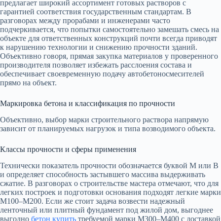
предлагает широкий ассортимент готовых растворов с
гарантией соответствия государственным стандартам. В
разговорах между прорабами и инженерами часто
подчеркивается, что попытки самостоятельно замешать смесь на
объекте для ответственных конструкций почти всегда приводят
к нарушению технологии и снижению прочности зданий.
Объективно говоря, прямая закупка материалов у проверенного
производителя позволяет избежать расслоения состава и
обеспечивает своевременную подачу автобетоносмесителей
прямо на объект.
Маркировка бетона и классификация по прочности
Объективно, выбор марки строительного раствора напрямую
зависит от планируемых нагрузок и типа возводимого объекта.
Классы прочности и сферы применения
Технически показатель прочности обозначается буквой М или В
и определяет способность застывшего массива выдерживать
сжатие. В разговорах о строительстве мастера отмечают, что для
легких построек и подготовки основания подходят легкие марки
М100–М200. Если же стоит задача возвести надежный
ленточный или плитный фундамент под жилой дом, выгоднее
выгодно
бетон купить
требуемой марки М300–М400 с доставкой