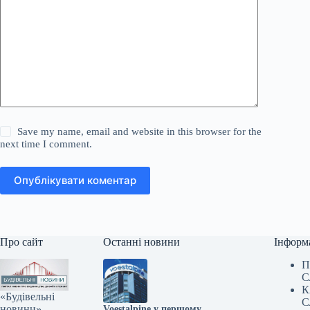
Save my name, email and website in this browser for the
next time I comment.
Опублікувати коментар
Про сайт
Останні новини
Інформ
П
С
К
«Будівельні
С
новини» —
Voestalpine у першому