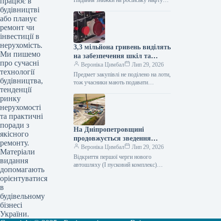
працює в
Надання знижки на російську нафту
марки Urals для Індії зменшилося з
будівництві
понад 10 доларів за барель…
або планує
ремонт чи
інвестиції в
нерухомість.
3,3 мільйона гривень виділять
Ми пишемо
на забезпечення шкіл та
про сучасні
дитсадків Деснянського
Вероніка Цимбал
Лип 29, 2026
технології
району генераторами.
Предмет закупівлі не поділено на лоти,
будівництва,
тож учасники мають подавати
тенденції
пропозицію на весь обсяг послуг.
ринку
Сьогодні, 13:59 Фото: kyivvlada.com.ua
Генератор…
нерухомості
та практичні
поради з
На Дніпропетровщині
якісного
продовжується зведення
ремонту.
автомагістралі, що поліпшить
Вероніка Цимбал
Лип 29, 2026
Матеріали
зв’язок із Києвом
Відкриття першої черги нового
видання
автошляху (І пусковий комплекс)
допомагають
заплановано на грудень 2026 року.
орієнтуватися
Сьогодні, 14:18 Фото: mindev.gov.ua
в
Будівництво дороги На…
будівельному
бізнесі
України.