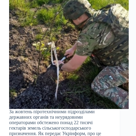
За жовтень піротехнічними підрозділами
державних органів та неурядовими
операторами обстежено понад 22 тисячі
гектарів земель сільськогосподарського
призначення. Як передає Укрінформ, про це