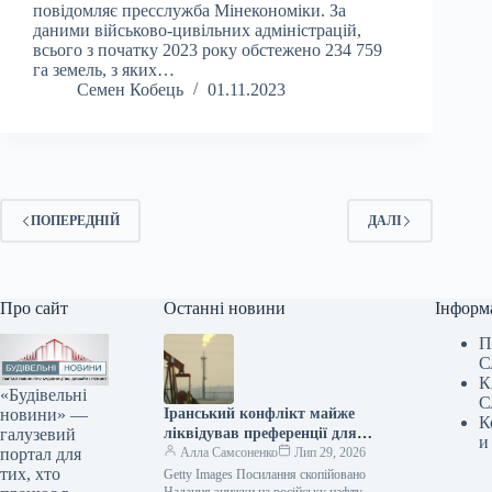
повідомляє пресслужба Мінекономіки. За
даними військово-цивільних адміністрацій,
всього з початку 2023 року обстежено 234 759
га земель, з яких…
Семен Кобець
01.11.2023
ПОПЕРЕДНІЙ
ДАЛІ
Про сайт
Останні новини
Інформ
П
С
К
«Будівельні
С
новини» —
Іранський конфлікт майже
К
галузевий
ліквідував преференції для
и
портал для
індійських закупівель
Алла Самсоненко
Лип 29, 2026
тих, хто
російської нафти.
Getty Images Посилання скопійовано