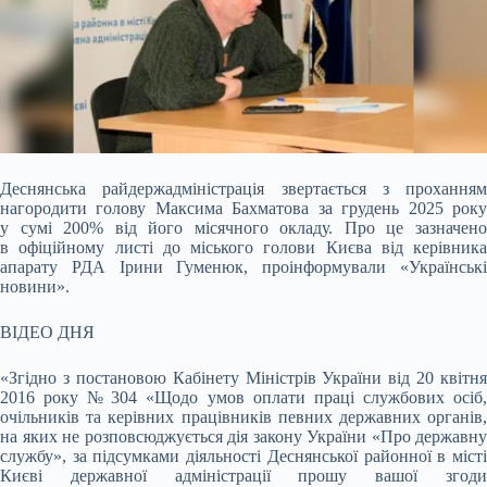
Деснянська райдержадміністрація звертається з проханням
нагородити голову Максима Бахматова за грудень 2025 року
у сумі 200% від його місячного окладу. Про це зазначено
в офіційному листі до міського голови Києва від керівника
апарату РДА Ірини Гуменюк, проінформували «Українські
новини».
ВІДЕО ДНЯ
«Згідно з постановою Кабінету Міністрів України від 20 квітня
2016 року № 304 «Щодо умов оплати праці службових осіб,
очільників та керівних працівників певних державних органів,
на яких не розповсюджується дія закону України «Про державну
службу», за підсумками діяльності Деснянської районної в місті
Києві державної адміністрації прошу вашої згоди