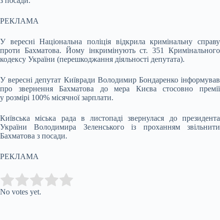
з посади.
РЕКЛАМА
У вересні Національна поліція відкрила кримінальну справу
проти Бахматова. Йому інкримінують ст. 351 Кримінального
кодексу України (перешкоджання діяльності депутата).
У вересні депутат Київради Володимир Бондаренко інформував
про звернення Бахматова до мера Києва стосовно премії
у розмірі 100% місячної зарплати.
Київська міська рада в листопаді звернулася до президента
України Володимира Зеленського із проханням звільнити
Бахматова з посади.
РЕКЛАМА
Submit Rating
Rate this item:
No votes yet.