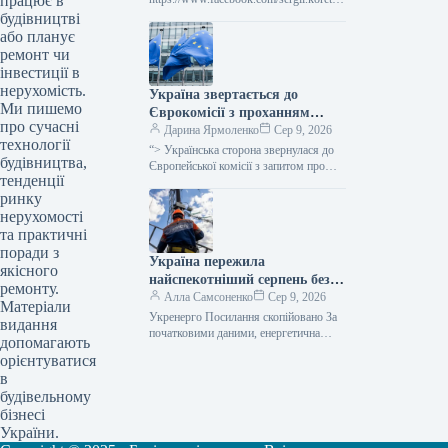
працює в
yi.page Уряд України схвалив
будівництві
виділення коштів, запланованих у
або планує
державному бюджеті на 2026 рік для
ремонт чи
фінансування регіональної політики,
інвестиції в
з…
нерухомість.
Україна звертається до
Ми пишемо
Єврокомісії з проханням
про сучасні
надати 220 мільйонів євро для
Дарина Ярмоленко
Сер 9, 2026
технології
допомоги
“> Українська сторона звернулася до
будівництва,
сільськогосподарським
Європейської комісії з запитом про
тенденції
надання 220 мільйонів євро у вигляді
виробникам через
ринку
безповоротної фінансової допомоги.
заблоковані порти.
Ця…
нерухомості
та практичні
поради з
Україна пережила
якісного
найспекотніший серпень без
ремонту.
відключень електроенергії –
Алла Самсоненко
Сер 9, 2026
Матеріали
заявив Шмигаль.
Укренерго Посилання скопійовано За
видання
початковими даними, енергетична
допомагають
система України пережила пік
орієнтуватися
серпневої спеки, який встановив новий
в
температурний рекорд, не вдаючись…
будівельному
бізнесі
України.