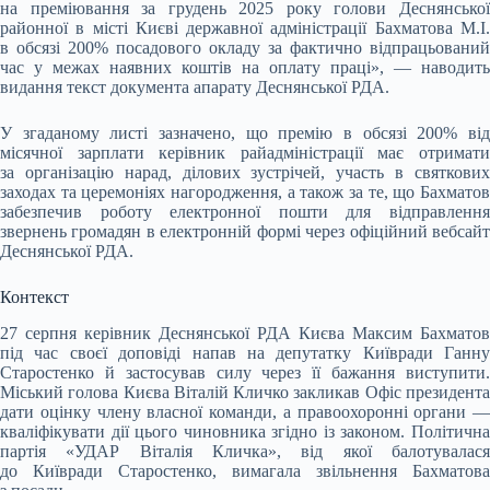
на преміювання за грудень 2025 року голови Деснянської
районної в місті Києві державної адміністрації Бахматова М.І.
в обсязі 200% посадового окладу за фактично відпрацьований
час у межах наявних коштів на оплату праці», — наводить
видання текст документа апарату Деснянської РДА.
У згаданому листі зазначено, що премію в обсязі 200% від
місячної зарплати керівник райадміністрації має отримати
за організацію нарад, ділових зустрічей, участь в святкових
заходах та церемоніях нагородження, а також за те, що Бахматов
забезпечив роботу електронної пошти для відправлення
звернень громадян в електронній формі через офіційний вебсайт
Деснянської РДА.
Контекст
27 серпня керівник Деснянської РДА Києва Максим Бахматов
під час своєї доповіді напав на депутатку Київради Ганну
Старостенко й застосував силу через її бажання виступити.
Міський голова Києва Віталій Кличко закликав Офіс президента
дати оцінку члену власної команди, а правоохоронні органи —
кваліфікувати дії цього чиновника згідно із законом. Політична
партія «УДАР Віталія Кличка», від якої балотувалася
до Київради Старостенко, вимагала звільнення Бахматова