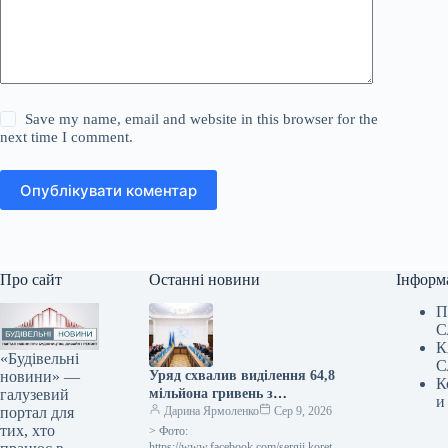
Save my name, email and website in this browser for the
next time I comment.
Опублікувати коментар
Про сайт
Останні новини
Інформ
П
С
К
«Будівельні
С
новини» —
Уряд схвалив виділення 64,8
К
галузевий
мільйона гривень з
и
портал для
державного бюджету для
Дарина Ярмоленко
Сер 9, 2026
тих, хто
відновлювальних робіт та
> Фото:
подолання наслідків війни.
https://www.facebook.com/sergii.koretsk