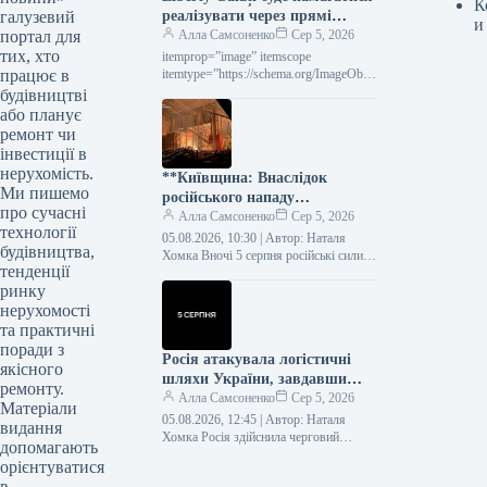
К
галузевий
реалізувати через прямі
и
портал для
переговори.
Алла Самсоненко
Сер 5, 2026
тих, хто
itemprop=”image” itemscope
працює в
itemtype=”https://schema.org/ImageObje
ct” rel=”nofollow”> linkedin.com Liberty
будівництві
Galati BF5 Новини Глобальний ринок
або планує
Liberty Galati Роздрукувати 191 05
ремонт чи
Серпня 2026 Liberty Galati…
інвестиції в
нерухомість.
**Київщина: Внаслідок
Ми пишемо
російського нападу
про сучасні
постраждали склади,
Алла Самсоненко
Сер 5, 2026
технології
логістичні вузли та
05.08.2026, 10:30 | Автор: Наталя
будівництва,
промислові об’єкти**
Хомка Вночі 5 серпня російські сили
тенденції
здійснили ракетний обстріл Києва та
Російські війська завдали
ринку
області. Атака призвела до…
удару, який призвів до
нерухомості
руйнувань на складах, у
та практичні
логістичних центрах та на
поради з
промислових підприємствах,
Росія атакувала логістичні
якісного
розташованих у Києві та на
шляхи України, завдавши
ремонту.
його околицях.
удару по мережах
Алла Самсоненко
Сер 5, 2026
Матеріали
супермаркетів «Сільпо» та
05.08.2026, 12:45 | Автор: Наталя
видання
NOVUS.
Хомка Росія здійснила черговий
допомагають
масштабний напад на Київ та Київську
орієнтуватися
область у нічний час. Дві…
в