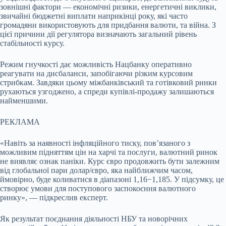
зовнішні фактори — економічні ризики, енергетичні виклики,
звичайні бюджетні виплати наприкінці року, які часто
громадяни використовують для придбання валюти, та війна. З
цієї причини дії регулятора визначають загальний рівень
стабільності курсу.
Режим гнучкості дає можливість Нацбанку оперативно
реагувати на дисбаланси, запобігаючи різким курсовим
стрибкам. Завдяки цьому міжбанківський та готівковий ринки
рухаються узгоджено, а спреди купівлі-продажу залишаються
найменшими.
РЕКЛАМА
«Навіть за наявності інфляційного тиску, пов’язаного з
можливим підняттям цін на харчі та послуги, валютний ринок
не виявляє ознак паніки. Курс євро продовжить бути залежним
від глобальної пари долар/євро, яка найближчим часом,
ймовірно, буде коливатися в діапазоні 1,16−1,185. У підсумку, це
створює умови для поступового заспокоєння валютного
ринку», — підкреслив експерт.
Як результат поєднання діяльності НБУ та новорічних