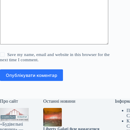
Save my name, email and website in this browser for the
next time I comment.
Опублікувати коментар
Про сайт
Останні новини
Інформ
П
С
К
«Будівельні
С
новини» —
Liberty Galați буде намагатися