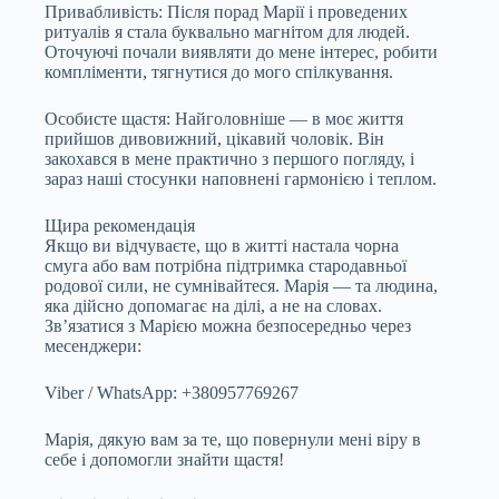
Привабливість: Після порад Марії і проведених
ритуалів я стала буквально магнітом для людей.
Оточуючі почали виявляти до мене інтерес, робити
компліменти, тягнутися до мого спілкування.
Особисте щастя: Найголовніше — в моє життя
прийшов дивовижний, цікавий чоловік. Він
закохався в мене практично з першого погляду, і
зараз наші стосунки наповнені гармонією і теплом.
Щира рекомендація
Якщо ви відчуваєте, що в житті настала чорна
смуга або вам потрібна підтримка стародавньої
родової сили, не сумнівайтеся. Марія — та людина,
яка дійсно допомагає на ділі, а не на словах.
Зв’язатися з Марією можна безпосередньо через
месенджери:
Viber / WhatsApp: +380957769267
Марія, дякую вам за те, що повернули мені віру в
себе і допомогли знайти щастя!