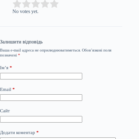
Submit Rating
Rate this item:
No votes yet.
Залишити відповідь
Ваша e-mail адреса не оприлюднюватиметься.
Обов’язкові поля
позначені
*
Ім’я
*
Email
*
Сайт
Додати коментар
*