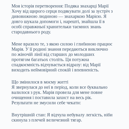
Моя історія перетворення: Подяка знахарці Марії
Хочу від щирого серця подякувати долі за зустріч з
дивовижною людиною — знахаркою Марією. Я
довго шукала допомоги і, нарешті, знайшла її в
особі справжньої хранительки таємних знань
стародавнього роду.
Мене вразило те, з якою силою і глибиною працює
Марія. У її родині знання передаються виключно
по жіночій лінії від старших до молодших
протягом багатьох століть. Ця потужна
спадкоємність відчувається відразу: від Марії
виходить неймовірний спокій і впевненість.
Що змінилося в моєму житті
Я звернулася до неї в період, коли все буквально
валилося з рук. Марія провела для мене повне
очищення і поставила захист на весь рік.
Результати не змусили себе чекати:
Внутрішній стан: Я відчула небувалу легкість, ніби
скинула з плечей величезний тягар.