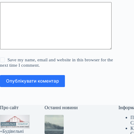
Save my name, email and website in this browser for the
next time I comment.
Опублікувати коментар
Про сайт
Останні новини
Інформ
П
С
К
«Будівельні
С