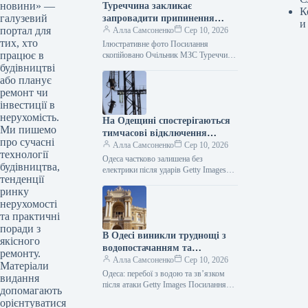
новини» —
Туреччина закликає
К
галузевий
запровадити припинення
и
портал для
вогню щодо суден у Чорному
Алла Самсоненко
Сер 10, 2026
тих, хто
морі.
Ілюстративне фото Посилання
працює в
скопійовано Очільник МЗС Туреччини
Хакан Фідан повідомив, що Туреччина
будівництві
висунула заклик до України та Росії
або планує
щодо встановлення…
ремонт чи
інвестиції в
нерухомість.
На Одещині спостерігаються
Ми пишемо
тимчасові відключення
про сучасні
електроенергії через одну з
Алла Самсоненко
Сер 10, 2026
технології
найсерйозніших атак,
Одеса частково залишена без
будівництва,
здійснених РФ.
електрики після ударів Getty Images
тенденції
Посилання скопійовано Ворог провів
ринку
один із наймасовіших нападів на
Одещину цього…
нерухомості
та практичні
поради з
В Одесі виникли труднощі з
якісного
водопостачанням та
ремонту.
комунікаціями після ударів.
Алла Самсоненко
Сер 10, 2026
Матеріали
Одеса: перебої з водою та зв’язком
видання
після атаки Getty Images Посилання
допомагають
скопійовано Після одного з
орієнтуватися
найінтенсивніших обстрілів Одеси