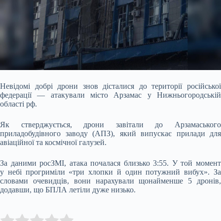
Невідомі добрі дрони знов дісталися до території російської
федерації — атакували місто Арзамас у Нижньогородській
області рф.
Як стверджується, дрони завітали до
Арзамаськог
приладобудівного заводу (АПЗ), який випускає прилади для
авіаційної та космічної галузей.
За даними росЗМІ, атака почалася близько 3:55. У той момент
у небі прогриміли «три хлопки й один потужний вибух». За
словами очевидців, вони нарахували щонайменше 5 дронів,
додавши, що БПЛА летіли дуже низько.
Submit Rating
Rate this item: