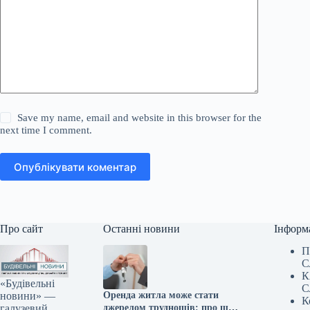
Save my name, email and website in this browser for the
next time I comment.
Опублікувати коментар
Про сайт
Останні новини
Інформ
П
С
К
«Будівельні
С
новини» —
Оренда житла може стати
К
галузевий
джерелом труднощів: про що