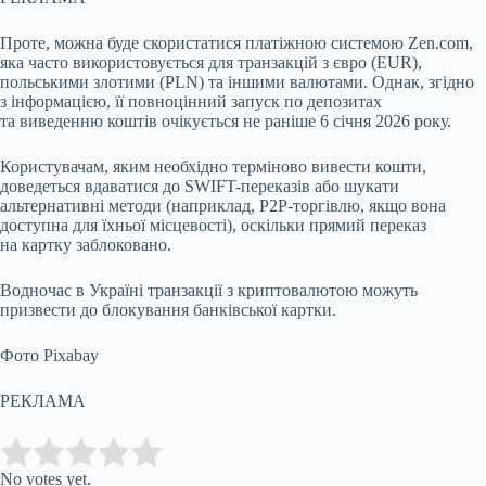
Проте, можна буде скористатися платіжною системою Zen.com,
яка часто використовується для транзакцій з євро (EUR),
польськими злотими (PLN) та іншими валютами. Однак, згідно
з інформацією, її повноцінний запуск по депозитах
та виведенню коштів очікується не раніше 6 січня 2026 року.
Користувачам, яким необхідно терміново вивести кошти,
доведеться вдаватися до SWIFT-переказів або шукати
альтернативні методи (наприклад, P2P-торгівлю, якщо вона
доступна для їхньої місцевості), оскільки прямий переказ
на картку заблоковано.
Водночас в Україні транзакції з криптовалютою можуть
призвести до блокування банківської картки.
Фото Pixabay
РЕКЛАМА
Submit Rating
Rate this item:
No votes yet.