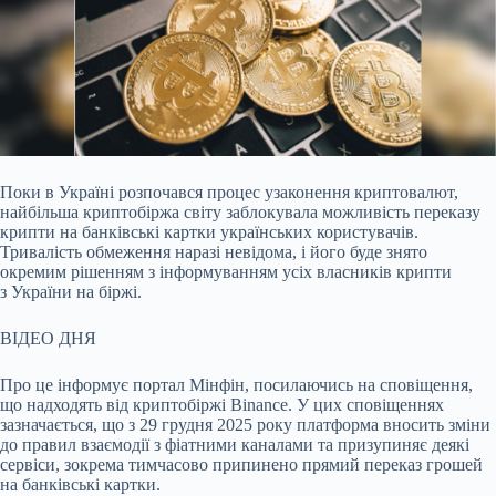
Поки в Україні розпочався процес узаконення криптовалют,
найбільша криптобіржа світу заблокувала можливість переказу
крипти на банківські картки українських
користувачів.
Тривалість обмеження наразі невідома, і його буде знято
окремим рішенням з інформуванням усіх власників крипти
з України на біржі.
ВІДЕО ДНЯ
Про це інформує портал Мінфін, посилаючись на сповіщення,
що надходять від криптобіржі Binance. У цих сповіщеннях
зазначається, що з 29 грудня 2025 року платформа вносить зміни
до правил взаємодії з фіатними каналами та призупиняє деякі
сервіси, зокрема тимчасово припинено прямий переказ грошей
на банківські картки.