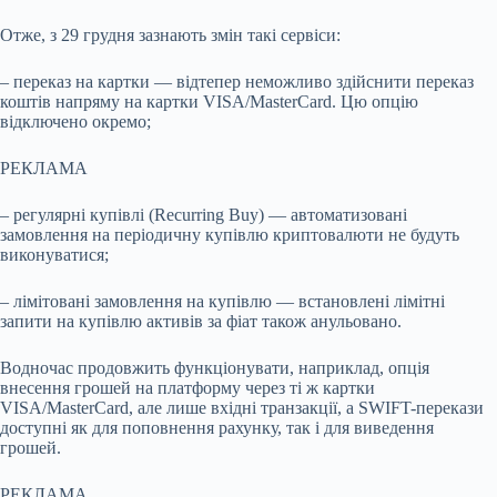
Отже, з 29 грудня зазнають змін такі сервіси:
– переказ на картки — відтепер неможливо здійснити переказ
коштів напряму на картки VISA/MasterCard. Цю опцію
відключено окремо;
РЕКЛАМА
– регулярні купівлі (Recurring Buy) — автоматизовані
замовлення на періодичну купівлю криптовалюти не будуть
виконуватися;
– лімітовані замовлення на купівлю — встановлені лімітні
запити на купівлю активів за фіат також анульовано.
Водночас продовжить функціонувати, наприклад, опція
внесення грошей на платформу через ті ж картки
VISA/MasterCard, але лише вхідні транзакції, а SWIFT-перекази
доступні як для поповнення рахунку, так і для виведення
грошей.
РЕКЛАМА