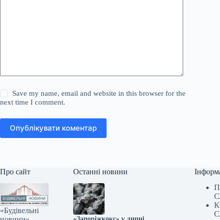
Save my name, email and website in this browser for the
next time I comment.
Опублікувати коментар
Про сайт
Останні новини
Інформ
П
С
К
«Будівельні
С
новини» —
«Запоріжкокс» у липні