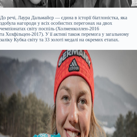
До речі, Лаура Дальмайєр — єдина в історії біатлоністка, яка
здобула нагороди у всіх особистих перегонах на двох
чемпіонатах світу поспіль (Холменколлен-2016
та Хохфільцен-2017). У її активі також перемога у загальному
заліку Кубка світу та 33 золоті медалі на окремих етапах.