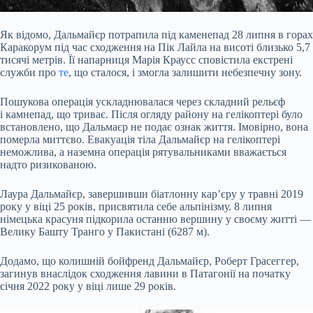
Як відомо, Дальмайєр потрапила під каменепад 28 липня в горах
Каракорум під час сходження на Пік Лайла на висоті близько 5,7
тисячі метрів. Її напарниця Марія Краусс сповістила екстрені
служби про
те
, що сталося, і змогла залишити небезпечну зону.
Пошукова операція ускладнювалася через складний рельєф
і камнепад, що триває. Після огляду району на гелікоптері було
встановлено, що Дальмаєр не подає ознак життя. Імовірно, вона
померла миттєво. Евакуація тіла Дальмайєр на гелікоптері
неможлива, а наземна операція рятувальниками вважається
надто ризикованою.
Лаура Дальмайєр, завершивши біатлонну кар’єру у травні 2019
року у віці 25 років, присвятила себе альпінізму. 8 липня
німецька красуня підкорила останню вершину у своєму житті —
Велику Башту Транго у Пакистані (6287 м).
Додамо, що колишній бойфренд Дальмайєр, Роберт Грасеггер,
загинув внаслідок сходження лавини в Патагонії на початку
січня 2022 року у віці лише 29 років.