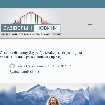
Перейти
до
вмісту
Легенда біатлону Лаура Дальмайєр загинула під час
сходження на гору в Пакистані (фото)
Алла Самсоненко
31.07.2025
Будівельний бізнес