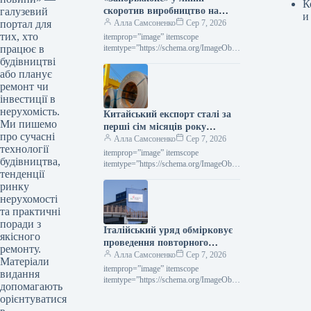
К
галузевий
скоротив виробництво на
и
портал для
15,3% порівняно з попереднім
Алла Самсоненко
Сер 7, 2026
тих, хто
місяцем.
itemprop=”image” itemscope
працює в
itemtype=”https://schema.org/ImageObje
ct” rel=”nofollow”> zaporozhcoke.com
будівництві
Новини Компанії виробництво коксу
або планує
Роздрукувати 130 07 Серпня 2026
ремонт чи
«Запоріжкокс» у липні скоротив
інвестиції в
випуск продукції…
нерухомість.
Китайський експорт сталі за
Ми пишемо
перші сім місяців року
про сучасні
зменшився на 4,4% у
Алла Самсоненко
Сер 7, 2026
технології
порівнянні з минулим роком.
itemprop=”image” itemscope
будівництва,
itemtype=”https://schema.org/ImageObje
тенденції
ct” rel=”nofollow”> shutterstock.com
ринку
Новини Глобальний ринок експорт
сталі Роздрукувати 79 07 Серпня 2026
нерухомості
Китай у січні–липні скоротив
та практичні
експорт…
поради з
Італійський уряд обмірковує
якісного
проведення повторного
ремонту.
конкурсу щодо Acciaierie
Алла Самсоненко
Сер 7, 2026
Матеріали
d’Italia
itemprop=”image” itemscope
видання
itemtype=”https://schema.org/ImageObje
допомагають
ct” rel=”nofollow”> shutterstock.com
орієнтуватися
Acciaierie d’Italia Новини Світовий