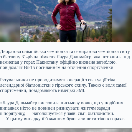
Дворазова олімпійська чемпіонка та семиразова чемпіонка світу
з біатлону 31-річна німкеня Лаура Дальмайєр, яка потрапила під
камнепад у горах Пакистану, офіційно визнана
загиблою,
повідомляє Bild з посиланням на оточення спортсменки.
Рятувальники не проводитимуть операції з евакуації тіла
легендарної біатлоністки з гірського схилу. Такою є воля самої
спортсменки, повідомляють німецькі ЗМІ.
«Лаура Дальмайєр висловила письмову волю, що у подібних
випадках ніхто не повинен ризикувати життям заради
її порятунку, — наголошується у заяві сім’ї біатлоністки.
— У цьому випадку її бажанням було залишити тіло в горах».