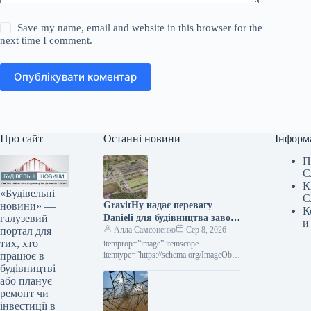
Save my name, email and website in this browser for the
next time I comment.
Опублікувати коментар
Про сайт
Останні новини
Інформ
П
С
К
«Будівельні
С
новини» —
GravitHy надає перевагу
К
галузевий
Danieli для будівництва заводу
и
портал для
DRI у Фос-сюр-Мер
Алла Самсоненко
Сер 8, 2026
тих, хто
itemprop=”image” itemscope
працює в
itemtype=”https://schema.org/ImageObje
ct” rel=”nofollow”> gravithy.eu
будівництві
GravitHy Новини Глобальний ринок
або планує
зелена сталь Роздрукувати 82 08
ремонт чи
Серпня 2026 GravitHy обрала Danieli
інвестиції в
для…