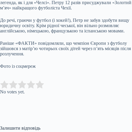
легенда, як і для «Челсі». Петру 12 разів присуджували «Золотий
м’яч» найкращого футболіста Чехії.
До речі, граючи у футбол (і хокей!), Петр не забув здобути вищу
юридичну освіту. Крім рідної чеської, він вільно розмовляє
англійською, німецькою, французькою та іспанською мовами.
Раніше «ФАКТИ» повідомляли, що чемпіон Європи з футболу
зійшовся з матір’ю чотирьох своїх дітей через п’ять місяців після
розлучення.
Фото із соцмереж
Submit Rating
Rate this item:
No votes yet.
Залишити відповідь