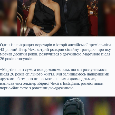
Один із найкращих воротарів в історії англійської прем’єр-ліги
43-річний Петр Чех, котрий розкрив сімейну трагедію, про яку
мовчав десятки років, розлучився з
дружиною Мартіною після
26 років стосунків.
«Мартіна і я з сумом повідомляємо вам, що ми розлучаємося
після 26 років спільного життя. Ми залишаємось найкращими
друзями і безмірно пишаємось нашими двома дітьми», —
написав ексголкіпер збірної Чехії в Instagram, розмістивши
чорно-біле фото з ровесницею-дружиною.