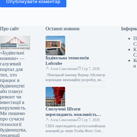
Опублікувати коментар
Про сайт
Останні новини
Інформ
П
С
К
«Будівельні
С
новини» —
Будівельна технологія
К
галузевий
Loftcube
и
портал для
Алла Самсоненко
Сер 7, 2026
тих, хто
: Німецький інженер Вернер Айслінгер
працює в
впровадив інноваційну розробку, яка
дозволяє миттєво споруджувати
будівництві
компактні житлові приміщення в стилі
або планує
лофт. Цей сучасний…
ремонт чи
інвестиції в
нерухомість.
Сполучені Штати
Ми пишемо
переглядають можливість
про сучасні
доступу китайських компаній
Алла Самсоненко
Сер 7, 2026
технології
до чіпів Nvidia.
США переглядають доступ китайських
будівництва,
компаній до чипів Nvidia Фото: Getty
тенденції
Images Посилання скопійовано Один із