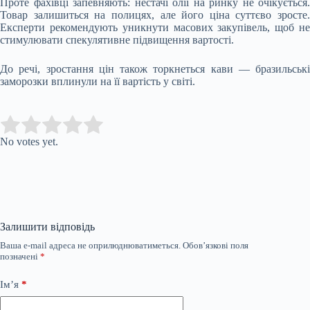
Проте фахівці запевняють: нестачі олії на ринку не очікується.
Товар залишиться на полицях, але його ціна суттєво зросте.
Експерти рекомендують уникнути масових закупівель, щоб не
стимулювати спекулятивне підвищення вартості.
До речі, зростання цін також торкнеться кави — бразильські
заморозки вплинули на її вартість у світі.
Submit Rating
Rate this item:
No votes yet.
Залишити відповідь
Ваша e-mail адреса не оприлюднюватиметься.
Обов’язкові поля
позначені
*
Ім’я
*