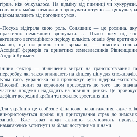
гірше, ніж очікувалося. На відміну від пшениці чи кукурудзи,
соняшник майже неможливо зрошувати штучно — ця культура
цілком залежить від погодних умов.
«Посуха відіграла свою роль. Соняшник — це рослина, яку
практично неможливо зрошувати. … Цього року під час
активного вегетаційного періоду кількість опадів була критично
малою, що погіршило стан врожаю», — пояснив голова
Асоціації фермерів та приватних землевласників Рівненщини
Андрій Кузьмич.
Інший фактор — збільшення витрат на транспортування та
переробку, які також впливають на кінцеву ціну для споживачів.
Крім того, українська олія продовжує бути лідером експорту.
Високий попит за кордоном призводить до того, що значна
частина продукції надходить на зовнішні ринки. Це провокує
дефіцит всередині країни та посилює зростання цін.
Для українців це серйозне фінансове навантаження, адже олія
використовується щодня: від приготування страв до зимових
запасів. Вже зараз люди активно закуповують продукт,
намагаючись встигнути за більш доступними цінами.