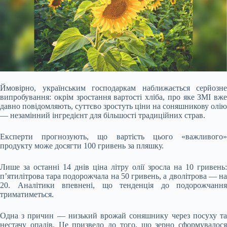
Ймовірно, українським господаркам наближається серйозне
випробування: окрім зростання вартості хліба, про яке ЗМІ вже
давно повідомляють, суттєво зростуть ціни на
соняшникову олію
— незамінний інгредієнт для більшості традиційних страв.
Експерти прогнозують, що вартість цього «важливого»
продукту може досягти 100 гривень за пляшку.
Лише за останні 14 днів ціна літру олії зросла на 10 гривень:
п’ятилітрова тара подорожчала на 50 гривень, а дволітрова — на
20. Аналітики впевнені, що тенденція до подорожчання
триматиметься.
Одна з причин — низький врожай соняшнику через посуху та
нестачу опадів. Це призвело до того, що зерно сформувалося