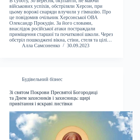
В суботу, 30 вересня, окупанти, не маючи
військових успіхів, обстріляли Херсон, при
цьому ворожі снаряди влучили у гімназію. Про
це повідомив очільник Херсонської ОВА
Олександр Прокудін. За його словами,
внаслідок російської атаки постраждали
приміщення старшої та початкової школи. Через
обстріл пошкоджені вікна, стіни, стеля та цілі…
Алла Самсоненко
30.09.2023
Будівельний бізнес
Зі святом Покрови Пресвятої Богородиці
та Днем захисників і захисниць: щирі
привітання і яскраві листівки