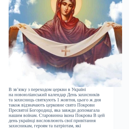
В зв’язку з переходом церкви в Україні
на новоюліанський календар День захисників
та захисниць святкують 1 жовтня, цього ж дня
також відзначають церковне свято Покрови
Пресвятої Богородиці, яка завжди допомагала
нашим воїнам. Старовинна ікона Покрова В цей
день українці висловлюють свої привітання
захисникам, героям та патріотам, які