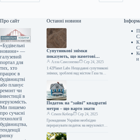
Про сайт
Останні новини
Інформ
П
С
К
«Будівельні
С
новини» —
Супутникові знімки
К
галузевий
показують, що наметові
и
портал для
містечка спорожніли,
Алла Самсоненко
Сер 24, 2025
тих, хто
оскільки Армія оборони
1:42Planet Labs Нещодавні супутникові
працює в
Ізраїлю розширює операцію в
знімки, зроблені над містом Газа та
його околицями, вказують на
будівництві
Газі
підготовку до розширеної військової
або планує
операції там…
ремонт чи
інвестиції в
нерухомість.
Податок на “зайві” квадратні
Ми пишемо
метри – що варто знати
про сучасні
Семен Кобець
Сер 24, 2025
технології
Громадянам України необхідно
будівництва,
перерахувати податок на нерухомість
тенденції
до 1 вересня. Перевірити податкове
ринку
повідомлення доступно через