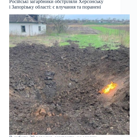
Російські загарбники обстріляли Херсонську
і Запорізьку області: є влучання та поранені