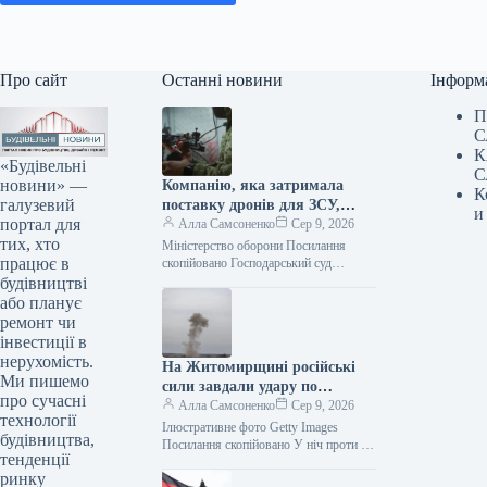
Про сайт
Останні новини
Інформ
П
С
К
«Будівельні
С
новини» —
Компанію, яка затримала
К
галузевий
поставку дронів для ЗСУ,
и
портал для
оштрафували на 25
Алла Самсоненко
Сер 9, 2026
тих, хто
мільйонів.
Міністерство оборони Посилання
працює в
скопійовано Господарський суд
Рівненської області ухвалив рішення
будівництві
про стягнення з ТОВ “Домпромбуд”
або планує
на користь ДП Міністерства оборони…
ремонт чи
інвестиції в
нерухомість.
На Житомирщині російські
Ми пишемо
сили завдали удару по
про сучасні
компанії з німецькими
Алла Самсоненко
Сер 9, 2026
технології
інвестиціями
Ілюстративне фото Getty Images
будівництва,
Посилання скопійовано У ніч проти 9
тенденції
серпня, внаслідок агресії з боку росії,
ринку
зафіксовані влучання та