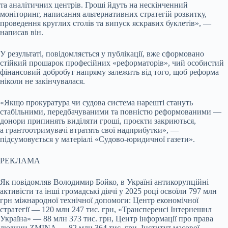
та аналітичних центрів. Гроші йдуть на нескінченний
моніторинг, написання альтернативних стратегій розвитку,
проведення круглих столів та випуск яскравих буклетів», —
написав він.
У результаті, повідомляється у публікації, вже сформовано
стійкий прошарок професійних «реформаторів», чий особистий
фінансовий добробут напряму залежить від того, щоб реформа
ніколи не закінчувалася.
«Якщо прокуратура чи судова система нарешті стануть
стабільними, передбачуваними та повністю реформованими —
донори припинять виділяти гроші, проєкти закриються,
а грантоотримувачі втратять свої надприбутки», —
підсумовується у матеріалі «Судово-юридичної газети».
РЕКЛАМА
Як повідомляв Володимир Бойко, в Україні антикорупційні
активісти та інші громадські діячі у 2025 році освоїли 797 млн
грн міжнародної технічної допомоги: Центр економічної
стратегії — 120 млн 247 тис. грн, «Трансперенсі Інтернешнл
Україна» — 88 млн 373 тис. грн, Центр інформації про права
людини ZMINA — 82 млн 364 тис. грн, Інститут масової