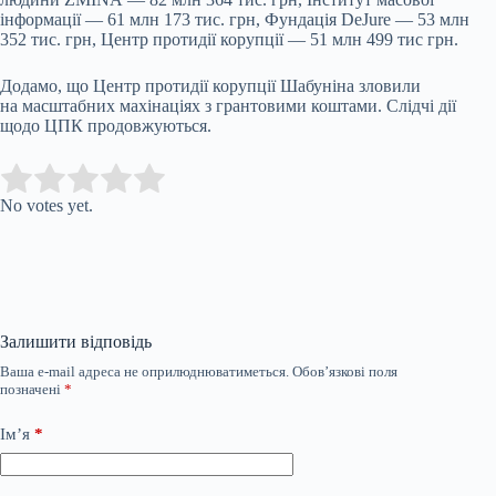
інформації — 61 млн 173 тис. грн, Фундація DeJure — 53 млн
352 тис. грн, Центр протидії корупції — 51 млн 499 тис грн.
Додамо, що Центр протидії корупції Шабуніна зловили
на масштабних махінаціях з грантовими коштами. Слідчі дії
щодо ЦПК продовжуються.
Submit Rating
Rate this item:
No votes yet.
Залишити відповідь
Ваша e-mail адреса не оприлюднюватиметься.
Обов’язкові поля
позначені
*
Ім’я
*