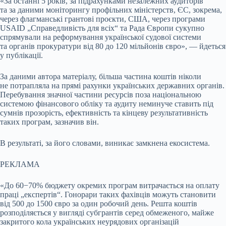
«За останні 5 років, за підрахунками незалежних аудиторів
та за даними моніторингу профільних міністерств, ЄС, зокрема,
через флагманські грантові проєкти, США, через програми
USAID „Справедливість для всіх“ та Рада Європи сукупно
спрямували на реформування української судової системи
та органів прокуратури від 80 до 120 мільйонів євро», — йдеться
у публікації.
За даними автора матеріалу, більша частина коштів ніколи
не потрапляла на прямі рахунки українських державних органів.
Перебування значної частини ресурсів поза національною
системою фінансового обліку та аудиту неминуче ставить під
сумнів прозорість, ефективність та кінцеву результативність
таких програм, зазначив він.
В результаті, за його словами, виникає замкнена екосистема.
РЕКЛАМА
«До 60−70% бюджету окремих програм витрачається на оплату
праці „експертів“. Гонорари таких фахівців можуть становити
від 500 до 1500 євро за один робочий день. Решта коштів
розподіляється у вигляді субгрантів серед обмеженого, майже
закритого кола українських неурядових організацій