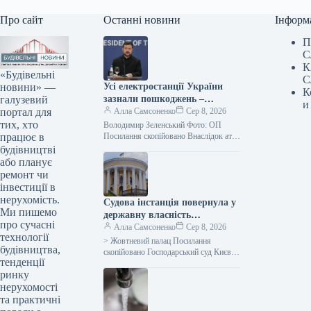
Про сайт
Останні новини
Інформ
П
С
К
«Будівельні
С
новини» —
Усі електростанції України
К
галузевий
зазнали пошкоджень –
и
портал для
Зеленський
Алла Самсоненко
Сер 8, 2026
тих, хто
Володимир Зеленський Фото: ОП
працює в
Посилання скопійовано Внаслідок атак
з боку Росії практично не лишилося
будівництві
жодного цілого об’єкта
або планує
енергогенерації в Україні.…
ремонт чи
інвестиції в
нерухомість.
Судова інстанція повернула у
Ми пишемо
державну власність
про сучасні
Жовтневий палац, оцінений
Алла Самсоненко
Сер 8, 2026
технології
приблизно в мільярд.
> Жовтневий палац Посилання
будівництва,
скопійовано Господарський суд Києва
тенденції
задовольнив клопотання щодо
ринку
повернення у державне володіння
споруд колишнього Жовтневого
нерухомості
палацу. Про…
та практичні