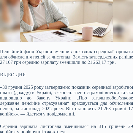
Пенсійний фонд України зменшив показник середньої зарплати
для обчислення пенсії за листопад. Замість затверджених раніше
27 167 грн середню зарплату зменшили до
21 263,17 грн.
ВІДЕО ДНЯ
«30 грудня 2025 року затверджено показник середньої заробітної
плати (доходу) в Україні, з якої сплачено страхові внески та яка
відповідно до Закону України „Про загальнообов’язкове
державне пенсійне страхування“ враховується для обчислення
пенсії, за листопад 2025 року. Він становить 21 263 гривні 17
копійок», — йдеться у повідомленні.
Середня зарплата листопада зменшилася на 315 гривень 29
копійок у порівнянні з жовтнем.