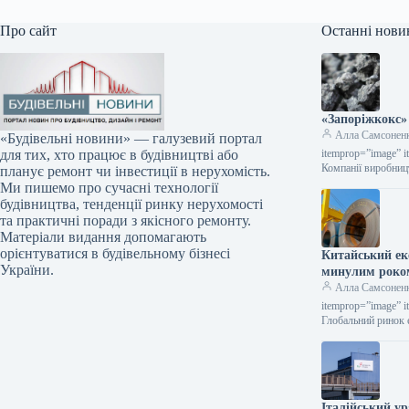
Про сайт
Останні нови
«Запоріжкокс»
Алла Самсонен
«Будівельні новини» — галузевий портал
itemprop=”image” i
для тих, хто працює в будівництві або
Компанії виробниц
планує ремонт чи інвестиції в нерухомість.
Ми пишемо про сучасні технології
будівництва, тенденції ринку нерухомості
та практичні поради з якісного ремонту.
Матеріали видання допомагають
орієнтуватися в будівельному бізнесі
Китайський екс
України.
минулим роко
Алла Самсонен
itemprop=”image” i
Глобальний ринок 
Італійський ур