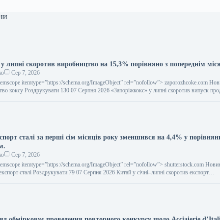
ни
 у липні скоротив виробництво на 15,3% порівняно з попереднім міс
ко
Сер 7, 2026
temscope itemtype=”https://schema.org/ImageObject” rel=”nofollow”> zaporozhcoke.com Но
тво коксу Роздрукувати 130 07 Серпня 2026 «Запоріжкокс» у липні скоротив випуск пр
порт сталі за перші сім місяців року зменшився на 4,4% у порівнянн
м.
ко
Сер 7, 2026
temscope itemtype=”https://schema.org/ImageObject” rel=”nofollow”> shutterstock.com Нови
експорт сталі Роздрукувати 79 07 Серпня 2026 Китай у січні–липні скоротив експорт…
яд обмірковує проведення повторного конкурсу щодо Acciaierie d’Ital