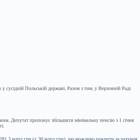
у сусідній Польській державі. Разом з тим, у
Верховній Раді
ким. Депутат пропонує збільшити мінімальну пенсію з 1 січня
і.
81,3 млрд грн (+ 30 млрд грн), що можливо покрити за рахунок