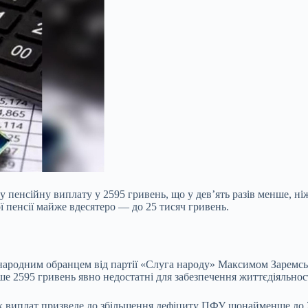
пенсійну виплату у 2595 гривень, що у дев’ять разів менше, ніж 
ї пенсії майже вдесятеро — до 25 тисяч гривень.
 народним обранцем від партії «Слуга народу» Максимом Заремсь
ше 2595 гривень явно недостатні для забезпечення життєдіяльност
х виплат призведе до збільшення дефіциту ПФУ щонайменше до 2