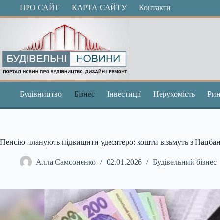
Перейти
ПРО САЙТ
КАРТА САЙТУ
Контакти
до
вмісту
Будівництво
Бізнес
Інвестиції
Нерухомість
Рин
Пенсію планують підвищити удесятеро: кошти візьмуть з Нацба
Алла Самсоненко
02.01.2026
Будівельний бізнес