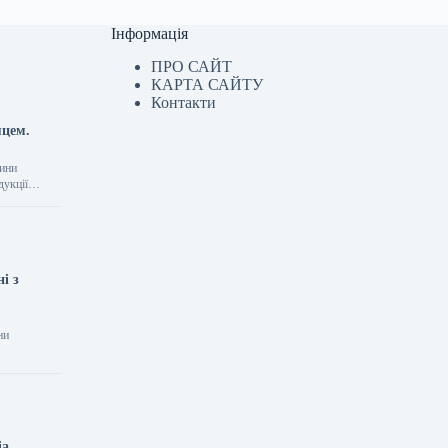
Інформація
ПРО САЙТ
КАРТА САЙТУ
Контакти
яцем.
вини
одукції…
і з
ни
ia