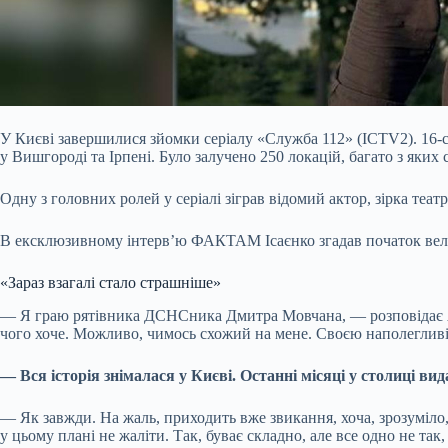
У Києві завершилися зйомки серіалу «Служба 112» (ICTV2). 16-се
у Вишгороді та Ірпені. Було залучено 250 локацій, багато з яких 
Одну з головних ролей у серіалі зіграв відомий актор, зірка теат
В ексклюзивному інтервʼю ФАКТАМ Ісаєнко згадав початок велик
«Зараз взагалі стало страшніше»
— Я граю рятівника ДСНСника Дмитра Мовчана, — розповідає Анд
чого хоче. Можливо, чимось схожий на мене. Своєю наполегливі
— Вся історія знімалася у Києві. Останні місяці у столиці 
— Як завжди. На жаль, приходить вже звикання, хоча, зрозуміло
у цьому плані не жаліти. Так, буває складно, але все одно не так