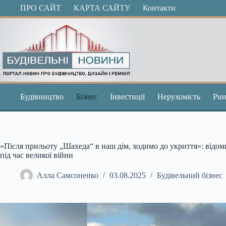
Перейти
ПРО САЙТ
КАРТА САЙТУ
Контакти
до
вмісту
Будівництво
Бізнес
Інвестиції
Нерухомість
Рин
«Після прильоту „Шахеда“ в наш дім, ходимо до укриття»: відо
під час великої війни
Алла Самсоненко
03.08.2025
Будівельний бізнес