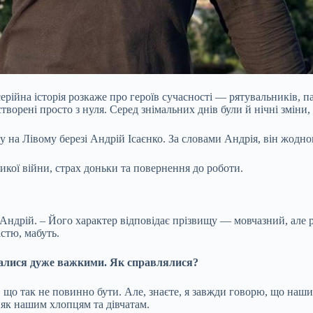
рійна історія розкаже про героїв сучасності — рятувальників, п
створені просто з нуля. Серед знімальних днів були й нічні зміни,
ру на Лівому березі Андрій Ісаєнко. За словами Андрія, він жодно
ої війни, страх доньки та повернення до роботи.
рій. – Його характер відповідає прізвищу — мовчазний, але ро
стю, мабуть.
видалися дуже важкими. Як справлялися?
, що так не повинно бути. Але, знаєте, я завжди говорю, що наш
, як нашим хлопцям та дівчатам.