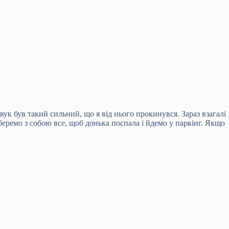
вук був такий сильний, що я від нього прокинувся. Зараз взагалі
еремо з собою все, щоб донька поспала і йдемо у паркінг. Якщо