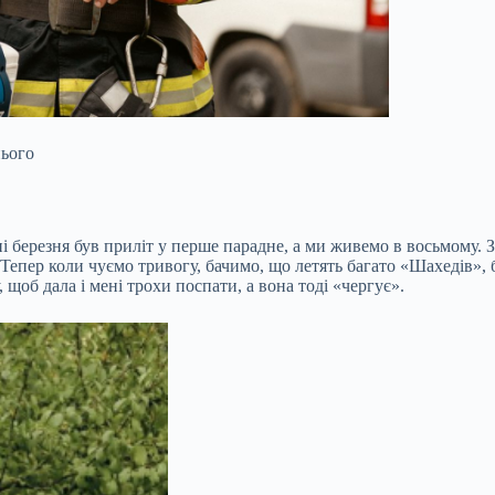
нього
і березня був приліт у перше парадне, а ми живемо в восьмому. З
епер коли чуємо тривогу, бачимо, що летять багато «Шахедів», б
щоб дала і мені трохи поспати, а вона тоді «чергує».