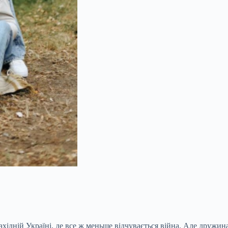
Західній Україні, де все ж меньше відчувається війна. Але друж