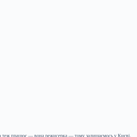
ина теж працює — вона режисерка — тому залишаємось у Києві.