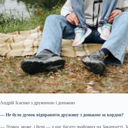
Андрій Ісаєнко з дружиною і донькою
— Не було думок відправити дружину з донькою за кордон?
— Думки, може, і були — у нас багато знайомих на Закарпатті, 