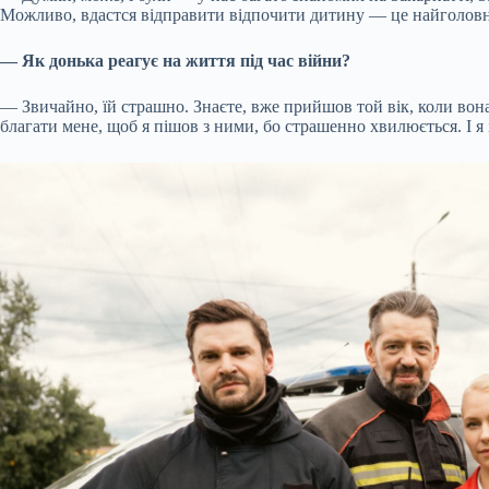
Можливо, вдастся відправити відпочити дитину — це найголовн
— Як донька реагує на життя під час війни?
— Звичайно, їй страшно. Знаєте, вже прийшов той вік, коли вона 
благати мене, щоб я пішов з ними, бо страшенно хвилюється. І я і