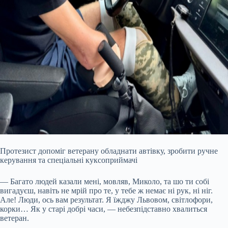
Протезист допоміг ветерану обладнати автівку, зробити ручне
керування та спеціальні куксоприймачі
— Багато людей казали мені, мовляв, Миколо, та шо ти собі
вигадуєш, навіть не мрій про те, у тебе ж немає ні рук, ні ніг.
Але! Люди, ось вам результат. Я їжджу Львовом, світлофори,
корки… Як у старі добрі часи, — небезпідставно хвалиться
ветеран.