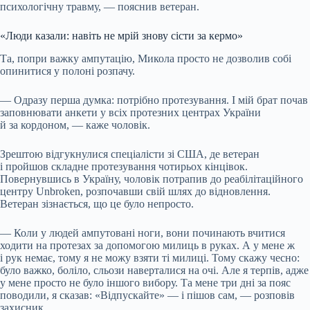
психологічну травму, — пояснив ветеран.
«Люди казали: навіть не мрій знову сісти за кермо»
Та, попри важку ампутацію, Микола просто не дозволив собі
опинитися у полоні розпачу.
— Одразу перша думка: потрібно протезування. І мій брат почав
заповнювати анкети у всіх протезних центрах України
й за кордоном, — каже чоловік.
Зрештою відгукнулися спеціалісти зі США, де ветеран
і пройшов складне протезування чотирьох кінцівок.
Повернувшись в Україну, чоловік потрапив до реабілітаційного
центру Unbroken, розпочавши свій шлях до відновлення.
Ветеран зізнається, що це було непросто.
— Коли у людей ампутовані ноги, вони починають вчитися
ходити на протезах за допомогою милиць в руках. А у мене ж
і рук немає, тому я не можу взяти ті милиці. Тому скажу чесно:
було важко, боліло, сльози наверталися на очі. Але я терпів, адже
у мене просто не було іншого вибору. Та мене три дні за пояс
поводили, я сказав: «Відпускайте» — і пішов сам, — розповів
захисник.