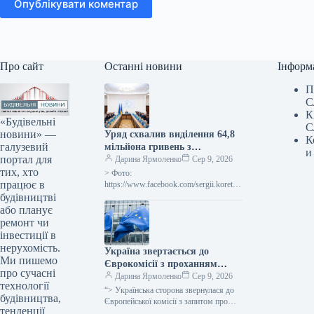
Опублікувати коментар
Про сайт
Останні новини
Інформ
П
С
К
«Будівельні
С
новини» —
Уряд схвалив виділення 64,8
К
галузевий
мільйона гривень з
и
портал для
державного бюджету для
Дарина Ярмоленко
Сер 9, 2026
тих, хто
відновлювальних робіт та
> Фото:
працює в
подолання наслідків війни.
https://www.facebook.com/sergii.koretsk
yi.page Уряд України схвалив
будівництві
виділення коштів, запланованих у
або планує
державному бюджеті на 2026 рік для
ремонт чи
фінансування регіональної політики,
інвестиції в
з…
нерухомість.
Україна звертається до
Ми пишемо
Єврокомісії з проханням
про сучасні
надати 220 мільйонів євро для
Дарина Ярмоленко
Сер 9, 2026
технології
допомоги
“> Українська сторона звернулася до
будівництва,
сільськогосподарським
Європейської комісії з запитом про
тенденції
надання 220 мільйонів євро у вигляді