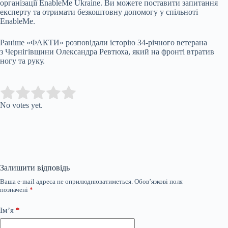
організації EnableMe Ukraine. Ви можете поставити запитання
експерту та отримати безкоштовну допомогу у спільноті
EnableMe.
Раніше «ФАКТИ» розповідали історію 34-річного ветерана
з Чернігівщини Олександра Ревтюха, який на фронті втратив
ногу та руку.
Submit Rating
Rate this item:
No votes yet.
Залишити відповідь
Ваша e-mail адреса не оприлюднюватиметься.
Обов’язкові поля
позначені
*
Ім’я
*