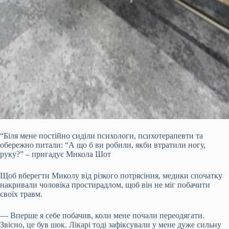
“Біля мене постійно сиділи психологи, психотерапевти та
обережно питали: “А що б ви робили, якби втратили ногу,
руку?” – пригадує Микола Шот
Щоб вберегти Миколу від різкого потрясіння, медики спочатку
накривали чоловіка простирадлом, щоб він не міг побачити
своїх травм.
— Вперше я себе побачив, коли мене почали переодягати.
Звісно, це був шок. Лікарі тоді зафіксували у мене дуже сильну