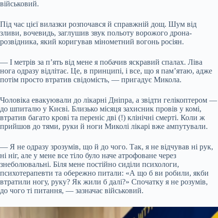
військовий.
Під час цієї вилазки розпочався й справжній дощ. Шум від
зливи, вочевидь, заглушив звук польоту ворожого дрона-
розвідника, який коригував мінометний вогонь росіян.
— І метрів за п’ять від мене я побачив яскравий спалах. Ліва
нога одразу відлітає. Це, в принципі, і все, що я пам’ятаю, адже
потім просто втратив свідомість, — пригадує Микола.
Чоловіка евакуювали до лікарні Дніпра, а звідти гелікоптером —
до шпиталю у Києві. Близько місяця захисник провів у комі,
втратив багато крові та переніс дві (!) клінічні смерті. Коли ж
прийшов до тями, руки й ноги Миколі лікарі вже ампутували.
— Я не одразу зрозумів, що й до чого. Так, я не відчував ні рук,
ні ніг, але у мене все тіло було наче атрофоване через
знеболювальні. Біля мене постійно сиділи психологи,
психотерапевти та обережно питали: «А що б ви робили, якби
втратили ногу, руку? Як жили б далі?» Спочатку я не розумів,
до чого ті питання, — зазначає військовий.