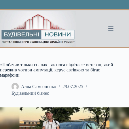
Перейти
до
вмісту
«Побачив тільки спалах і як нога відлітає»: ветеран, який
пережив чотири ампутації, керує автівкою та бігає
марафони
Алла Самсоненко
29.07.2025
Будівельний бізнес