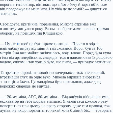
ворога в тепловізор, він знає, що я його бачу й зараз вб’ю, але
він продовжує на мене йти. Ну хіба це не зомбі? — дивується
захисник.
Своє друге, критичне, поранення, Микола отримав вже
в лютому минулого року. Разом з побратимами чоловік тримав
оборону на позиціях під Кліщіївкою.
— Ну, не
те
щоб це була прямо позиція… Просто я обрав
найглибшу вирву від міни й там сховався. Ворог був за 100
метрів. Їжа вже майже закінчилась, вода також. Поряд була купа
гільз від артилерійських снарядів, тож я наповнював їх дощовою
водою, снігом, і так хоча б було, що пити, — пригадує захисник.
Та зрештою провіант повністю вичерпався, тож знесилений,
втративши слух на одне вухо, Микола вирішив вибратися
з позиції за їжею. Ця мандрівка була пекельною, адже дощ
ворожих снарядів не вщухав.
— 120-мм міна, АГС, 80-мм міна… Від вибухів ніби ківш землі
екскаватор на тебе щоразу висипає. Я намагався кожного разу
повертатися при цьому на праву сторону, адже сам правша, тож
думав, ну якщо поранить, то нехай хоча б лівий бік, — говорить