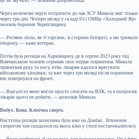
це не звучало, — зазначив доброволець.
Через величезні черги потрапити до лав ЗСУ Микола зміг тільки
через три дні. Чотири місяці у складі 93-ї ОМБр «Холодний Яр»
чоловік боронив Чернігівщину.
— Росіяни лізли, як ті таргани, зі сторони білорусі, а ми тримали
оборону, — каже ветеран.
Потім була ротація на Харківщину, де в серпні 2023 року під
Вовчанськом чоловік отримав своє перше поранення. Микола
травмував руку та ногу, втім, лікарям вдалося врятувати
військовому кінцівки, та вже через три місяці після поранення
він повернувся на фронт.
— Взагалі-то мене могли просто списати на ВЛК, та я попросив
лікарів цього не робити, — розповів Микола.
Вибух. Кома. Клінічна смерть
Наступна ротація захисника була вже на Донбас. Зіткнення
з ворогом там скидалося на якесь кіно у стилі постапокаліпсису.
— Вони зомбовані, й це не якісь там художні вигадки. От я бачу