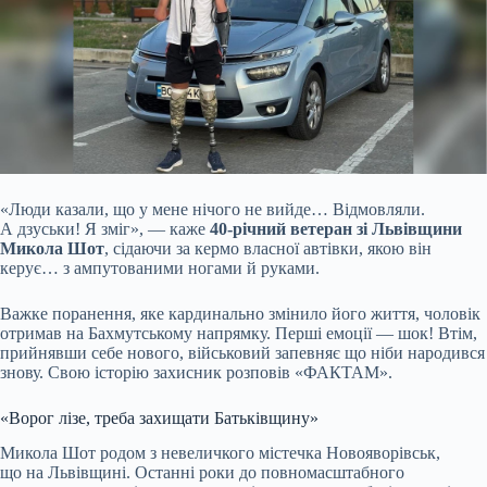
«Люди казали, що у мене нічого не вийде… Відмовляли.
А дзуськи! Я зміг», — каже
40-річний ветеран зі Львівщини
Микола Шот
, сідаючи за кермо
власної автівки, якою він
керує… з ампутованими ногами й руками.
Важке поранення, яке кардинально змінило його життя, чоловік
отримав на Бахмутському напрямку. Перші емоції — шок! Втім,
прийнявши себе нового, військовий запевняє що ніби народився
знову. Свою історію захисник розповів «ФАКТАМ».
«Ворог лізе, треба захищати Батьківщину»
Микола Шот родом з невеличкого містечка Новояворівськ,
що на Львівщині. Останні роки до повномасштабного