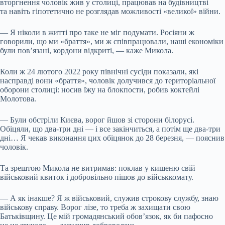
вторгнення чоловік жив у столиці, працював на будівництві
та навіть гіпотетично не розглядав можливості «великої» війни.
— Я ніколи в житті про таке не міг подумати. Росіяни ж
говорили, що ми «браття», ми ж співпрацювали, наші економіки
були пов’язані, кордони відкриті, — каже Микола.
Коли ж 24 лютого 2022 року північні сусіди показали, які
насправді вони «браття», чоловік долучився до територіальної
оборони столиці: носив їжу на блокпости, робив коктейлі
Молотова.
— Були обстріли Києва, ворог йшов зі сторони білорусі.
Обіцяли, що два-три дні — і все закінчиться, а потім ще два-три
дні… Я чекав виконання цих обіцянок до 28 березня, — пояснив
чоловік.
Та зрештою Микола не витримав: поклав у кишеню свій
військовий квиток і добровільно пішов до військкомату.
— А як інакше? Я ж військовий, служив строкову службу, знаю
військову справу. Ворог лізе, то треба ж захищати свою
Батьківщину. Це мій громадянський обов’язок, як би пафосно