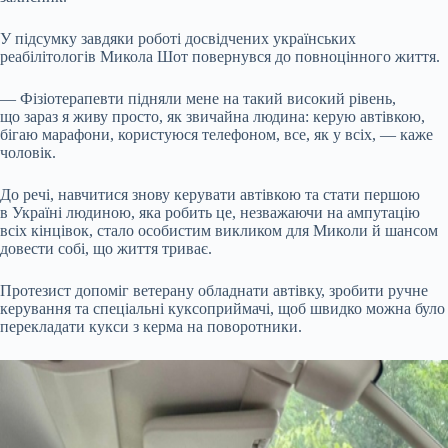
У підсумку завдяки роботі досвідчених українських
реабілітологів Микола Шот повернувся до повноцінного життя.
— Фізіотерапевти підняли мене на такий високий рівень,
що зараз я живу просто, як звичайна людина: керую автівкою,
бігаю марафони, користуюся телефоном, все, як у всіх, — каже
чоловік.
До речі, навчитися знову керувати автівкою та стати першою
в Україні людиною, яка робить це, незважаючи на ампутацію
всіх кінцівок, стало особистим викликом для Миколи й шансом
довести собі, що життя триває.
Протезист допоміг ветерану обладнати автівку, зробити ручне
керування та спеціальні куксоприймачі, щоб швидко можна було
перекладати кукси з керма на поворотники.