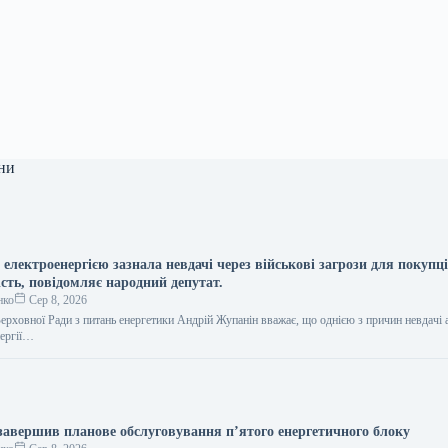
ни
 електроенергією зазнала невдачі через військові загрози для покупці
сть, повідомляє народний депутат.
нко
Сер 8, 2026
ерховної Ради з питань енергетики Андрій Жупанін вважає, що однією з причин невдачі 
нергії…
завершив планове обслуговування п’ятого енергетичного блоку