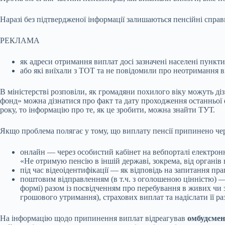
Наразі без підтвердженої інформації залишаються пенсійні справи
РЕКЛАМА
як адреси отримання виплат досі зазначені населені пункт
або які виїхали з ТОТ та не повідомили про неотримання в
В міністерстві розповіли, як громадяни похилого віку можуть ді
фонд» можна дізнатися про факт та дату проходження останньої 
року, то інформацію про те, як це зробити, можна знайти ТУТ.
Якщо проблема полягає у тому, що виплату пенсії припинено чер
онлайн — через особистий кабінет на вебпорталі електрон
«Не отримую пенсію в іншій державі, зокрема, від органів 
під час відеоідентифікації — як відповідь на запитання п
поштовим відправленням (в т.ч. з оголошеною цінністю) — 
формі) разом із посвідченням про перебування в живих чи 
грошового утримання), страхових виплат та надіслати її р
На інформацію щодо припинення виплат відреагував
омбудсмен