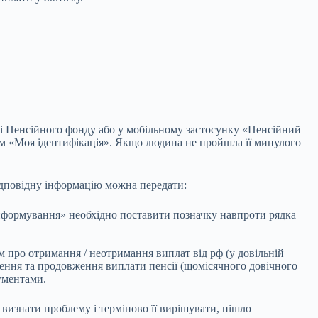
алі Пенсійного фонду або у мобільному застосунку «Пенсійний
сом «Моя ідентифікація». Якщо людина не пройшла її минулого
ідповідну інформацію можна передати:
інформування» необхідно поставити позначку навпроти рядка
м про отримання / неотримання виплат від рф (у довільній
лення та продовження виплати пенсії (щомісячного довічного
ументами.
 визнати проблему і терміново її вирішувати, пішло