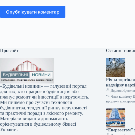
Опублікувати коментар
Про сайт
Останні нови
Річна торгівля
надмірну варті
«Будівельні новини» — галузевий портал
Дарина Ярмоле
для тих, хто працює в будівництві або
“> Член комітету В
планує ремонт чи інвестиції в нерухомість.
продажу електрое
Ми пишемо про сучасні технології
будівництва, тенденції ринку нерухомості
та практичні поради з якісного ремонту.
Матеріали видання допомагають
орієнтуватися в будівельному бізнесі
України.
“Енергоатом” 