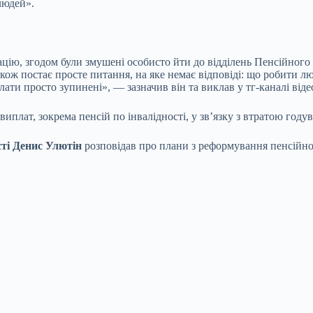
людей».
ацію, згодом були змушені особисто йти до відділень Пенсійного 
ж постає просте питання, на яке немає відповіді: що робити люд
и просто зупинені», — зазначив він та виклав у тг-каналі відео
иплат, зокрема пенсій по інвалідності, у зв’язку з втратою годув
ості Денис Улютін
розповідав про плани з реформування пенсійної