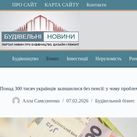
Перейти
ПРО САЙТ
КАРТА САЙТУ
Контакти
до
вмісту
Будівництво
Бізнес
Інвестиції
Нерухомість
Рин
Понад 300 тисяч українців залишилися без пенсії: у чому пробле
Алла Самсоненко
07.02.2026
Будівельний бізнес