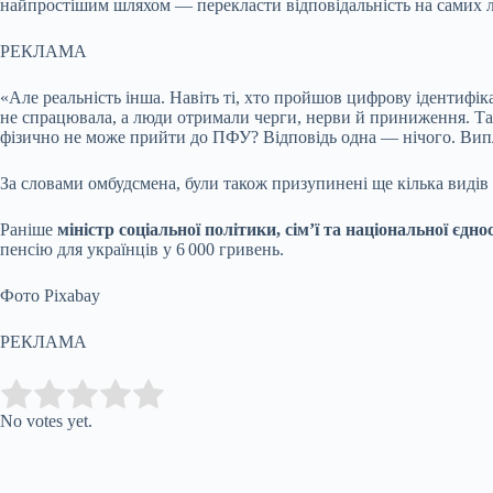
найпростішим шляхом — перекласти відповідальність на самих 
РЕКЛАМА
«Але реальність інша. Навіть ті, хто пройшов цифрову ідентифік
не спрацювала, а люди отримали черги, нерви й приниження. Тако
фізично не може прийти до ПФУ? Відповідь одна — нічого. Виплат
За словами омбудсмена, були також призупинені ще кілька видів в
Раніше
міністр соціальної політики, сім’ї та національної єдн
пенсію для українців у 6 000 гривень.
Фото Pixabay
РЕКЛАМА
Submit Rating
Rate this item:
No votes yet.