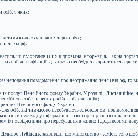
 осіб, у яких:
и на тимчасово окупованих територіях;
иплат від рф.
знатися, чи є у органів ПФУ відповідна інформація. Так на порт
фізичної ідентифікації. Для цього необхідно скористатися серві
ез неподання повідомлення про неотримання пенсії від рф, то в
них послуг Пенсійного фонду України. У розділі «Дистанційне 
пенсійного забезпечення російської федерації»;
рацівника Пенсійного фонду України;
для осіб, які тимчасово перебувають за кордоном: повідомлення
зазначити необхідну інформацію в заяві про призначення, понов
азом із посвідченням про перебування в живих і додатковими док
 Дмитро Лубінець,
заявивши, що міністерство «замість того щоб