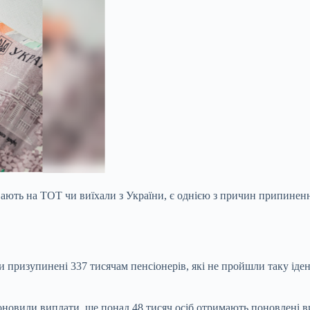
ають на ТОТ чи виїхали з України, є однією з причин припинення
и призупинені 337 тисячам пенсіонерів, які не пройшли таку ід
поновили виплати, ще понад 48 тисяч осіб отримають поновлені 