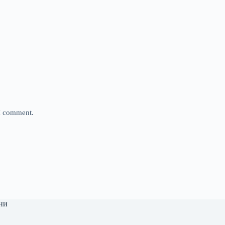
 I comment.
ни