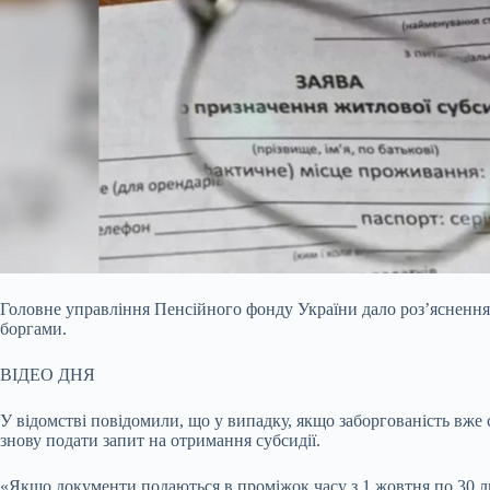
Головне управління Пенсійного фонду України дало роз’яснення 
боргами.
ВІДЕО ДНЯ
У відомстві повідомили, що у випадку, якщо заборгованість вже
знову подати запит на отримання субсидії.
«Якщо документи подаються в проміжок часу з 1 жовтня по 30 ли