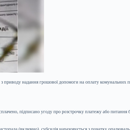
з приводу надання грошової допомоги на оплату комунальних пос
 сплачено, підписано угоду про розстрочку платежу або питання
стопада (включно), субсидія нараховується з початку опалюваль