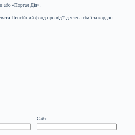
и або «Портал Дія».
ти Пенсійний фонд про від’їзд члена сім’ї за кордон.
Сайт