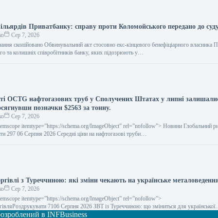
ільярдів Приватбанку: справу проти Коломойського передано до суд
ко
Сер 7, 2026
лання скопійовано Обвинувальний акт стосовно екс-кінцевого бенефіціарного власника 
го та колишніх співробітників банку, яких підозрюють у…
сті OCTG нафтогазових труб у Сполучених Штатах у липні залишали
осягнувши позначки $2563 за тонну.
ко
Сер 7, 2026
temscope itemtype=”https://schema.org/ImageObject” rel=”nofollow”> Новини Глобальний р
ти 297 06 Серпня 2026 Середні ціни на нафтогазові труби…
оргівлі з Туреччиною: які зміни чекають на українське металоведенн
ко
Сер 7, 2026
temscope itemtype=”https://schema.org/ImageObject” rel=”nofollow”>
ргівляРоздрукувати 7106 Серпня 2026 ЗВТ із Туреччиною: що зміниться для української
 розроблений в INFBusiness
итайте на русскомRead in…