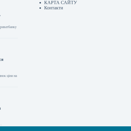
КАРТА САЙТУ
Контакти
у
Приватбанку
ся
инок ціни на
я