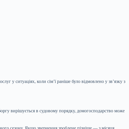
луг у ситуаціях, коли сім’ї раніше було
відмовлено у зв’язку з
 боргу вирішується в судовому порядку, домогосподарство може
ного сезону. Якщо звернення зроблене пізніше — з місяця