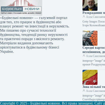
Розкрадання м
Алла Самсонен
«Будівельні новини» — галузевий портал
Getty Images Поси
для тих, хто працює в будівництві або
Ігоря Коломойсько
планує ремонт чи інвестиції в нерухомість.
Ми пишемо про сучасні технології
будівництва, тенденції ринку нерухомості
та практичні поради з якісного ремонту.
Матеріали видання допомагають
орієнтуватися в будівельному бізнесі
Середні варто
України.
незмінними, д
Алла Самсонен
itemprop=”image” i
прокат Роздрукува
Зона вільної т
Алла Самсонен
itemprop=”image” i
СтаттіІндустріято
Copyright © 2025 - Будівельні новини. Всі права захищені. Сайт
металопродукції Ч