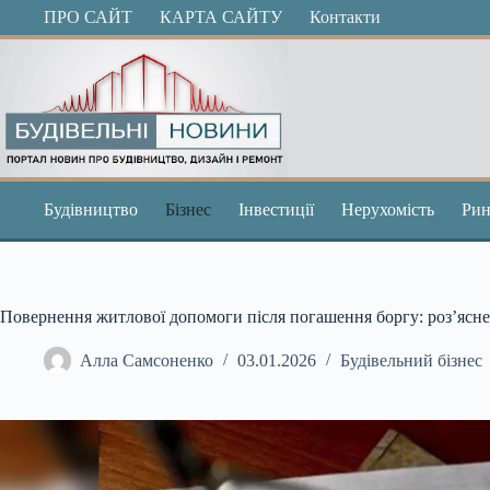
Перейти
ПРО САЙТ
КАРТА САЙТУ
Контакти
до
вмісту
Будівництво
Бізнес
Інвестиції
Нерухомість
Рин
Повернення житлової допомоги після погашення боргу: роз’ясн
Алла Самсоненко
03.01.2026
Будівельний бізнес