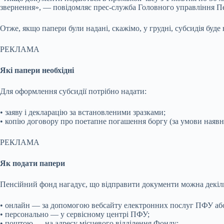
звернення», — повідомляє прес-служба Головного управління Пе
Отже, якщо папери були надані, скажімо, у грудні, субсидія буде 
РЕКЛАМА
Які папери необхідні
Для оформлення субсидії потрібно надати:
• заяву і декларацію за встановленими зразками;
• копію договору про поетапне погашення боргу (за умови наявно
РЕКЛАМА
Як подати папери
Пенсійний фонд нагадує, що відправити документи можна декіл
• онлайн — за допомогою вебсайту електронних послуг ПФУ аб
• персонально — у сервісному центрі ПФУ;
• поштою — на адресу місцевого відділення Фонду;