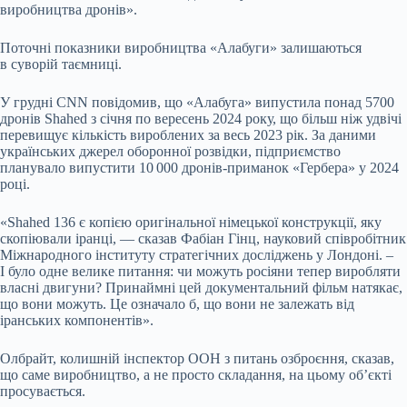
виробництва дронів».
Поточні показники виробництва «Алабуги» залишаються
в суворій таємниці.
У грудні CNN повідомив, що «Алабуга» випустила понад 5700
дронів Shahed з січня по вересень 2024 року, що більш ніж удвічі
перевищує кількість вироблених за весь 2023 рік. За даними
українських джерел оборонної розвідки, підприємство
планувало випустити 10 000 дронів-приманок «Гербера» у 2024
році.
«Shahed 136 є копією оригінальної німецької конструкції, яку
скопіювали іранці, — сказав Фабіан Гінц, науковий співробітник
Міжнародного інституту стратегічних досліджень у Лондоні. –
І було одне велике питання: чи можуть росіяни тепер виробляти
власні двигуни? Принаймні цей документальний фільм натякає,
що вони можуть. Це означало б, що вони не залежать від
іранських компонентів».
Олбрайт, колишній інспектор ООН з питань озброєння, сказав,
що саме виробництво, а не просто складання, на цьому об’єкті
просувається.