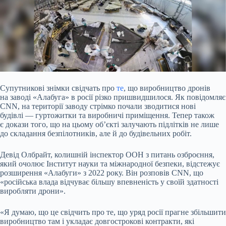
Супутникові знімки свідчать про
те
, що виробництво дронів
на заводі «Алабуга» в росії різко пришвидшилося. Як повідомляє
CNN, на території заводу стрімко
почали зводитися нові
будівлі — гуртожитки та виробничі приміщення. Тепер також
є докази того, що на цьому об’єкті залучають підлітків не лише
до складання безпілотників, але й до будівельних робіт.
Девід Олбрайт, колишній інспектор ООН з питань озброєння,
який очолює Інститут науки та міжнародної безпеки, відстежує
розширення «Алабуги» з 2022 року. Він розповів CNN, що
«російська влада відчуває більшу впевненість у своїй здатності
виробляти дрони».
«Я думаю, що це свідчить про те, що уряд росії прагне збільшити
виробництво там і укладає довгострокові контракти, які