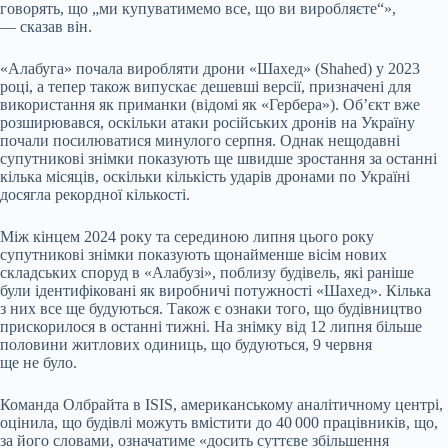
говорять, що „ми купуватимемо все, що ви виробляєте“»,
— сказав він.
«Алабуга» почала виробляти дрони «Шахед» (Shahed) у 2023
році, а тепер також випускає дешевші версії, призначені для
використання як приманки (відомі як «Гербера»). Об’єкт вже
розширювався, оскільки атаки російських дронів на Україну
почали посилюватися минулого серпня. Однак нещодавні
супутникові знімки показують ще швидше зростання за останні
кілька місяців, оскільки кількість ударів дронами по Україні
досягла рекордної кількості.
Між кінцем 2024 року та серединою липня цього року
супутникові знімки показують щонайменше вісім нових
складських споруд в «Алабузі», поблизу будівель, які раніше
були ідентифіковані як виробничі потужності «Шахед». Кілька
з них все ще будуються. Також є ознаки того, що будівництво
прискорилося в останні тижні. На знімку від 12 липня більше
половини житлових одиниць, що будуються, 9 червня
ще не було.
Команда Олбрайта в ISIS, американському аналітичному центрі,
оцінила, що будівлі можуть вмістити до 40 000 працівників, що,
за його словами, означатиме «досить суттєве збільшення