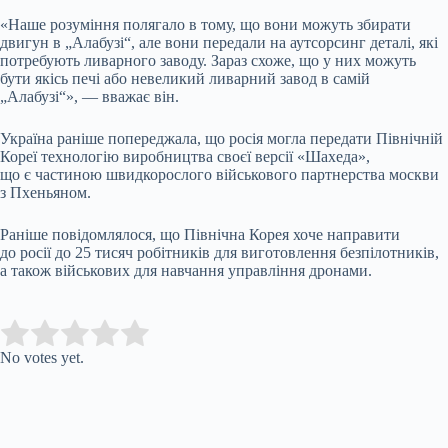
«Наше розуміння полягало в тому, що вони можуть збирати
двигун в „Алабузі“, але вони передали на аутсорсинг деталі, які
потребують ливарного заводу. Зараз схоже, що у них можуть
бути якісь печі або невеликий ливарний завод в самій
„Алабузі“», — вважає він.
Україна раніше попереджала, що росія могла передати Північній
Кореї технологію виробництва своєї версії «Шахеда»,
що є частиною швидкорослого військового партнерства москви
з Пхеньяном.
Раніше повідомлялося, що Північна Корея хоче направити
до росії до 25 тисяч робітників для виготовлення безпілотників,
а також військових для навчання управління дронами.
Submit Rating
Rate this item:
No votes yet.