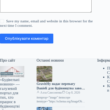
Save my name, email and website in this browser for the
next time I comment.
Опублікувати коментар
Про сайт
Останні новини
Інформ
П
С
К
«Будівельні
С
новини» —
GravitHy надає перевагу
К
галузевий
Danieli для будівництва заводу
и
портал для
DRI у Фос-сюр-Мер
Алла Самсоненко
Сер 8, 2026
тих, хто
itemprop=”image” itemscope
працює в
itemtype=”https://schema.org/ImageObje
ct” rel=”nofollow”> gravithy.eu
будівництві
GravitHy Новини Глобальний ринок