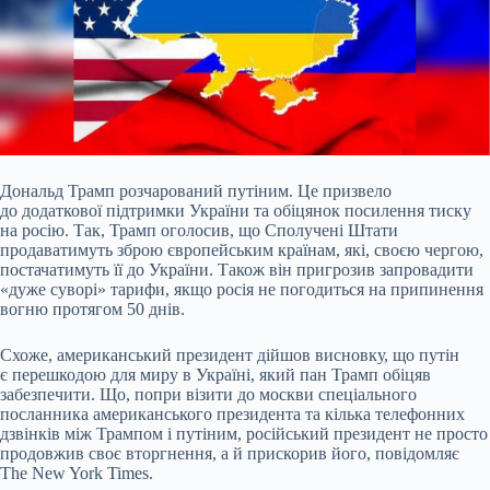
Дональд Трамп розчарований путіним. Це призвело
до додаткової підтримки України та обіцянок посилення тиску
на росію. Так, Трамп оголосив, що Сполучені Штати
продаватимуть зброю європейським країнам, які, своєю чергою,
постачатимуть її до України. Також він пригрозив запровадити
«дуже суворі» тарифи, якщо росія не погодиться на припинення
вогню протягом 50 днів.
Схоже, американський президент дійшов висновку, що путін
є перешкодою для миру в Україні, який пан Трамп обіцяв
забезпечити. Що, попри візити до москви спеціального
посланника американського президента та кілька телефонних
дзвінків між Трампом і путіним, російський президент не просто
продовжив своє вторгнення, а й прискорив його, повідомляє
The New York Times.