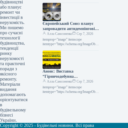
проте його поступ залишається майже
будівництві
винятково залежним від державної
або планує
допомоги. Згідно з заявою Олени…
ремонт чи
інвестиції в
нерухомість.
Європейський Союз планує
Ми пишемо
запровадити антидемпінгові
про сучасні
збори на холоднокатаний
Алла Самсоненко
Сер 7, 2026
технології
прокат з п’яти держав.
itemprop=”image” itemscope
будівництва,
itemtype=”https://schema.org/ImageObje
тенденції
ct” rel=”nofollow”> shutterstock.com
ринку
Холоднокатаний рулон Новини
Глобальний ринок захисні заходи
нерухомості
Роздрукувати 197 07 Серпня 2026 ЄС
та практичні
планує запровадити…
поради з
Анонс: Виставка
якісного
“Гірничодобувна
ремонту.
промисловість та мінерали
Алла Самсоненко
Сер 7, 2026
Матеріали
Експо 2026”
itemprop=”image” itemscope
видання
itemtype=”https://schema.org/ImageObje
допомагають
ct” rel=”nofollow”> Новини
орієнтуватися
Конференції анонси Друк 129 07
в
Серпня 2026 АНОНС: виставка
будівельному
Mining & Minerals Expo 2026 Читати…
бізнесі
України.
Copyright © 2025 - Будівельні новини. Всі права