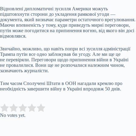
Відновлені дипломатичні зусилля Америки можуть
підштовхнути сторони до укладення рамкової угоди —
документа, який визначає параметри остаточного врегулювання.
Маючи впевненість у тому, куди приведуть мирні переговори,
путін може погодитися на припинення вогню, від якого він досі
відмовлявся.
Звичайно, можливо, що навіть попри всі зусилля адміністрації
Трампа путін все одно заблокував би угоду. Але ми ще це
не перевіряли. Переговори щодо припинення війни в Україні
не провалилися. Вони ще не розпочалися належним чином,
зазначають журналісти.
Тим часом Сполучені Штати в ООН нагадали кремлю про
необхідність завершити війну в Україні впродовж 50 днів.
Submit Rating
Rate this item:
No votes yet.