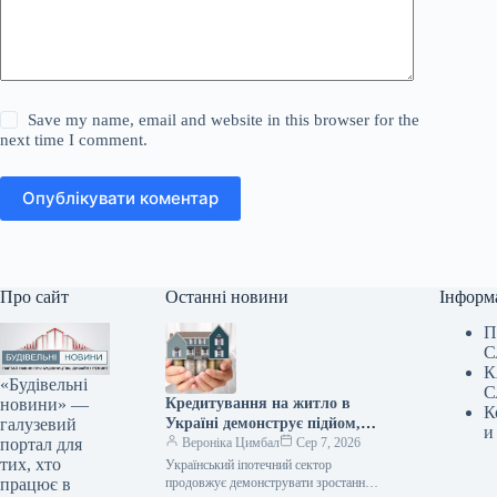
Save my name, email and website in this browser for the
next time I comment.
Опублікувати коментар
Про сайт
Останні новини
Інформ
П
С
К
«Будівельні
С
новини» —
Кредитування на житло в
К
галузевий
Україні демонструє підйом,
и
портал для
проте без підтримки держави
Вероніка Цимбал
Сер 7, 2026
тих, хто
сфера практично не
Український іпотечний сектор
працює в
функціонує.
продовжує демонструвати зростання,