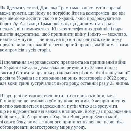
Як йдеться у статті, Дональд Трамп має рацію: путін справді
може думати, що йому не потрібно йти на компроміси, що він
все ще може досягти свого в Україні, якщо продовжуватиме
боротьбу. Але якщо Трамп вважає, що дипломатія зазнала
невдачі, він помиляється. Кількох телефонних дзвінків і пари
візитів недостатньо, щоб припинити війну. І ніхто — можливо,
навіть сам путін — не знає, на що він погодиться, якби йому
представили справжній переговорний процес, який вимагатиме
компромісів з усіх сторін.
Наполягання американського президента на припиненні війни
в Україні вже дало деякі важливі результати. Завдяки його
тактиці батога та пряника розпочалися різноманітні консультації.
росія та Україна не проводили мирних переговорів з 2022 року,
але вони тричі зустрічалися цього року, останній раз у 23 липня.
Ці зустрічі не змогли зменшити інтенсивність війни, хоча
й призвели до великого обміну полоненими. Але припинення
вогню залишається недосяжним. путін чітко дав зрозуміти,
що не відмовиться від важелів впливу, які йому дає продовження
бойових дій. А президент України Володимир Зеленський,
зі свого боку, вимагає повного припинення вогню, перш ніж
обговорювати довгострокову мирну угоду.