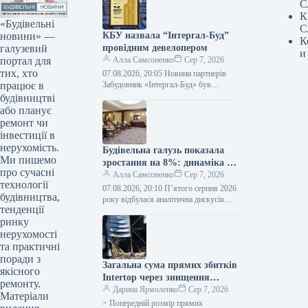
С
К
«Будівельні
С
новини» —
КБУ назвала “Інтергал-Буд”
К
галузевий
провідним девелопером
и
портал для
Алла Самсоненко
Сер 7, 2026
тих, хто
07.08.2026, 20:05 Новини партнерів
працює в
Забудовник «Інтергал-Буд» був
удостоєний почесної премії
будівництві
«Найкращий забудовник» під час
або планує
офіційного ювілейного святкування,
ремонт чи
присвяченого 15-річчю
інвестиції в
Конфедерації…
нерухомість.
Будівельна галузь показала
Ми пишемо
зростання на 8%: динаміка на
про сучасні
ринку нерухомості,
Алла Самсоненко
Сер 7, 2026
технології
складських приміщень та
07.08.2026, 20:10 П’ятого серпня 2026
будівництва,
іпотечного кредитування
року відбулася аналітична дискусія
тенденції
«Оцінка ринку будівельних матеріалів
ринку
та нерухомості: перше півріччя 2026
року». Подія…
нерухомості
та практичні
поради з
Загальна сума прямих збитків
якісного
Intertop через знищення
ремонту.
головного складу сягає 450
Дарина Ярмоленко
Сер 7, 2026
Матеріали
мільйонів гривень.
> Попередній розмір прямих