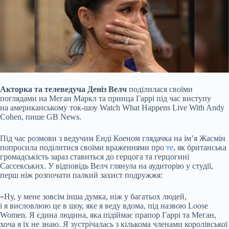
Акторка та телеведуча Деніз Велч
поділилася своїми
поглядами на Меган Маркл та принца Гаррі під час виступу
на американському ток-шоу Watch What Happens Live With Andy
Cohen, пише GB News.
Під час розмови з ведучим Енді Коеном глядачка на ім’я Жасмін
попросила поділитися своїми враженнями про
те
, як британська
громадськість зараз ставиться до герцога та герцогині
Сассекських. У відповідь Велч глянула на аудиторію у студії,
перш ніж розпочати палкий захист подружжя:
«Ну, у мене зовсім інша думка, ніж у багатьох людей,
і я висловлюю це в шоу, яке я веду вдома, під назвою Loose
Women. Я єдина людина, яка підіймає прапор Гаррі та Меган,
хоча я їх не знаю. Я зустрічалась з кількома членами королівської