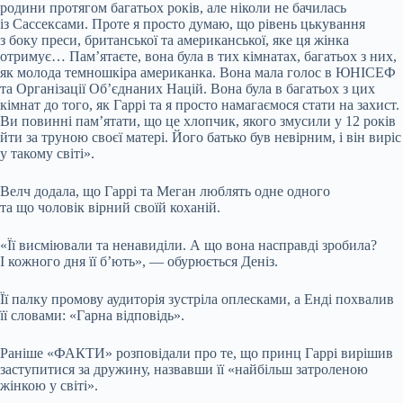
родини протягом багатьох років, але ніколи не бачилась
із Сассексами. Проте я просто думаю, що рівень цькування
з боку преси, британської та американської, яке ця жінка
отримує… Пам’ятаєте, вона була в тих кімнатах, багатьох з них,
як молода темношкіра американка. Вона мала голос в ЮНІСЕФ
та Організації Об’єднаних Націй. Вона була в багатьох з цих
кімнат до того, як Гаррі та я просто намагаємося стати на захист.
Ви повинні пам’ятати, що це хлопчик, якого змусили у 12 років
йти за труною своєї матері. Його батько був невірним, і він виріс
у такому світі».
Велч додала, що Гаррі та Меган люблять одне одного
та що чоловік вірний своїй коханій.
«Її висміювали та ненавиділи. А що вона насправді зробила?
І кожного дня її б’ють», — обурюється Деніз.
Її палку промову аудиторія зустріла оплесками, а Енді похвалив
її словами: «Гарна відповідь».
Раніше «ФАКТИ» розповідали про те, що принц Гаррі вирішив
заступитися за дружину, назвавши її «найбільш затроленою
жінкою у світі».