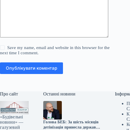
Save my name, email and website in this browser for the
next time I comment.
Опублікувати коментар
Про сайт
Останні новини
Інформ
П
С
К
«Будівельні
С
новини» —
Голова БЕБ: За шість місяців
К
галузевий
детінізація принесла державі
и