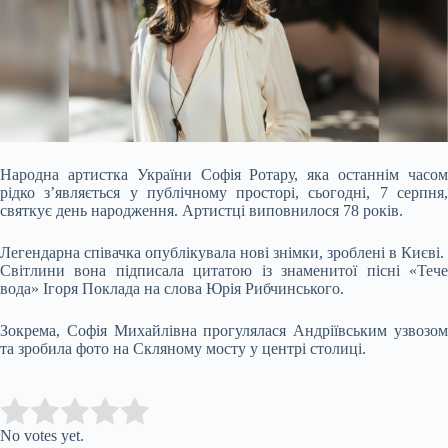
Народна артистка України Софія Ротару, яка останнім часом
рідко з’являється у публічному просторі, сьогодні, 7 серпня,
святкує день народження. Артистці виповнилося
78 років.
Легендарна співачка опублікувала нові знімки, зроблені в Києві.
Світлини вона підписала цитатою із знаменитої пісні «Тече
вода» Ігоря Поклада на слова Юрія Рибчинського.
Зокрема, Софія Михайлівна прогулялася Андріївським узвозом
та зробила фото на Скляному мосту у центрі столиці.
Submit Rating
Rate this item:
No votes yet.