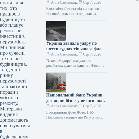
портал для
13,8 мільярда гривень
Алла Самсоненко
Сер 7, 2026
тих, хто
Економічний ефект від виведення
працює в
тіньової діяльності з підпілля за
півроку досяг понад 13,8 мільярда
будівництві
гривень. Додатково, близько 1,8
або планує
мільярда гривень…
ремонт чи
інвестиції в
нерухомість.
Україна завдала удару по
Ми пишемо
шести суднах тіньового флоту
про сучасні
РФ і 10 енергетичних вузлах.
Алла Самсоненко
Сер 7, 2026
технології
“Птахи Мадяра” атакували 6
будівництва,
російських суден за одну ніч Фото:
тенденції
“Мадяр” Посилання скопійовано Сили
ринку
безпілотних систем 6-7 серпня вразили
102…
нерухомості
та практичні
поради з
Національний банк України
якісного
дозволив бізнесу не визнавати
ремонту.
дефолт через атаки Росії.
Алла Самсоненко
Сер 7, 2026
Матеріали
Ілюстративне фото Фото: НБУ
видання
Посилання скопійовано Регулятор
допомагають
фінансового сектору України надав
орієнтуватися
дозвіл фінансовим установам не
в
кваліфікувати як дефолт
будівельному
реструктуризацію заборгованості…