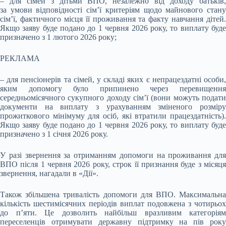
– для сімей з дітьми ВПО, незалежно від доходу батьків,
за умови відповідності сімʼї критеріям щодо майнового стану
сімʼї, фактичного місця її проживання та факту навчання дітей.
Якщо заяву буде подано до 1 червня 2026 року, то виплату буде
призначено з 1 лютого 2026 року;
РЕКЛАМА
– для пенсіонерів та сімей, у складі яких є непрацездатні особи,
яким допомогу було припинено через перевищення
середньомісячного сукупного доходу сім’ї (вони можуть подати
документи на виплату з урахуванням зміненого розміру
прожиткового мінімуму для осіб, які втратили працездатність).
Якщо заяву буде подано до 1 червня 2026 року, то виплату буде
призначено з 1 січня 2026 року.
У разі звернення за отриманням допомоги на проживання для
ВПО після 1 червня 2026 року, строк її признання буде з місяця
звернення, нагадали в «Дії».
Також збільшена тривалість допомоги для ВПО. Максимальна
кількість шестимісячних періодів виплат подовжена з чотирьох
до п’яти. Це дозволить найбільш вразливим категоріям
переселенців отримувати державну підтримку на пів року