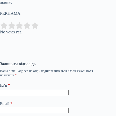
довше.
РЕКЛАМА
Submit Rating
Rate this item:
No votes yet.
Залишити відповідь
Ваша e-mail адреса не оприлюднюватиметься.
Обов’язкові поля
позначені
*
Ім’я
*
Email
*