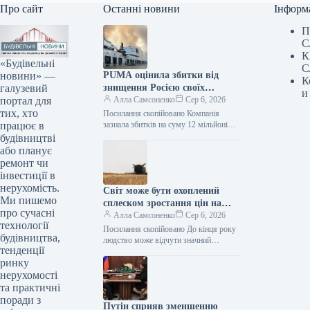
Про сайт
Останні новини
Інформ
П
С
К
«Будівельні
С
новини» —
PUMA оцінила збитки від
К
галузевий
знищення Росією своїх
и
портал для
складських запасів
Алла Самсоненко
Сер 6, 2026
тих, хто
Посилання скопійовано Компанія
працює в
зазнала збитків на суму 12 мільйонів
євро через російську атаку на
будівництві
складський комплекс, де знаходилися
або планує
товарні резерви…
ремонт чи
інвестиції в
нерухомість.
Світ може бути охоплений
Ми пишемо
сплеском зростання цін на
про сучасні
продукти харчування – ФАО
Алла Самсоненко
Сер 6, 2026
технології
Посилання скопійовано До кінця року
будівництва,
людство може відчути значний
тенденції
стрибок інфляції на продовольство, а
ринку
наступного року тенденція до
подорожчання харчових…
нерухомості
та практичні
поради з
Путін сприяв зменшенню