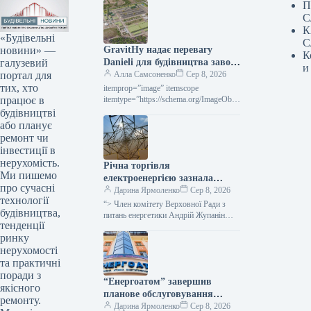
П
С
К
«Будівельні
С
новини» —
GravitHy надає перевагу
К
галузевий
Danieli для будівництва заводу
и
портал для
DRI у Фос-сюр-Мер
Алла Самсоненко
Сер 8, 2026
тих, хто
itemprop=”image” itemscope
працює в
itemtype=”https://schema.org/ImageObje
ct” rel=”nofollow”> gravithy.eu
будівництві
GravitHy Новини Глобальний ринок
або планує
зелена сталь Роздрукувати 82 08
ремонт чи
Серпня 2026 GravitHy обрала Danieli
інвестиції в
для…
нерухомість.
Річна торгівля
Ми пишемо
електроенергією зазнала
про сучасні
невдачі через військові
Дарина Ярмоленко
Сер 8, 2026
технології
загрози для покупців та
“> Член комітету Верховної Ради з
будівництва,
надмірну вартість,
питань енергетики Андрій Жупанін
тенденції
вважає, що однією з причин невдачі
повідомляє народний депутат.
ринку
аукціону з продажу електроенергії…
нерухомості
та практичні
поради з
“Енергоатом” завершив
якісного
планове обслуговування
ремонту.
п’ятого енергетичного блоку
Дарина Ярмоленко
Сер 8, 2026