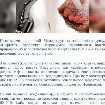
Незважаючи на чинний Меморандум та зобов’язання уряду,
«Нафтогаз» продовжує загрожувати припиненням подачі
природного газу споживачам через заборгованість у 40–50 грн та
найменші прострочки з оплатою.
Аналогічно жорстко діють і постачальники інших комунальних
послуг. Існує висока ймовірність, що українцям загрожує
додаткове фінансове навантаження – зокрема, значне зростання
вартості водопостачання та водовідведення. Про це у коментарі
для OBOZ.UA повідомив заступник генерального директора зі
стратегічного розвитку «Київводоканалу» Дмитро Новицький.
Як він зауважив, водоканали функціонують у неприбутковому
стані. Існуючі тарифи, за середніми даними, компенсують лише
60–70% їхніх витрат, оскільки для населення ціни не