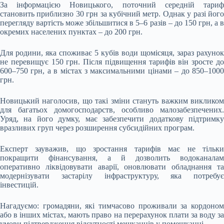
За інформацією Новицького, поточний середній тариф
становить приблизно 30 грн за кубічний метр. Однак у разі його
перегляду вартість може збільшитися в 5–6 разів – до 150 грн, а в
окремих населених пунктах – до 200 грн.
Для родини, яка споживає 5 кубів води щомісяця, зараз рахунок
не перевищує 150 грн. Після підвищення тарифів він зросте до
600–750 грн, а в містах з максимальними цінами – до 850–1000
грн.
Новицький наголосив, що такі зміни стануть важким викликом
для багатьох домогосподарств, особливо малозабезпечених.
Уряд, на його думку, має забезпечити додаткову підтримку
вразливих груп через розширення субсидійних програм.
Експерт зауважив, що зростання тарифів має не тільки
покращити фінансування, а й дозволить водоканалам
оперативно ліквідовувати аварії, оновлювати обладнання та
модернізувати застарілу інфраструктуру, яка потребує
інвестицій.
Нагадуємо: громадяни, які тимчасово проживали за кордоном
або в інших містах, мають право на перерахунок плати за воду за
умови підтвердження відсутності мешканців у помешканні.