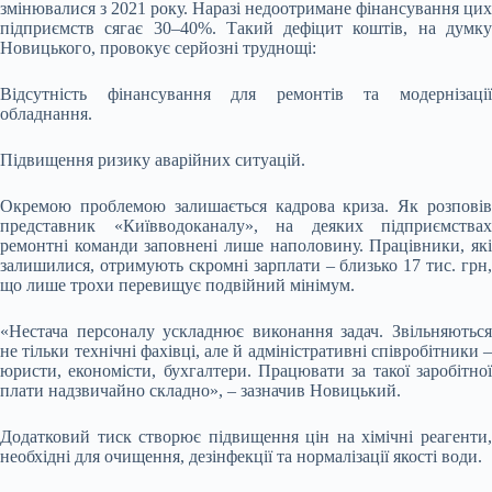
змінювалися з 2021 року. Наразі недоотримане фінансування цих
підприємств сягає 30–40%. Такий дефіцит коштів, на думку
Новицького, провокує серйозні труднощі:
Відсутність фінансування для ремонтів та модернізації
обладнання.
Підвищення ризику аварійних ситуацій.
Окремою проблемою залишається кадрова криза. Як розповів
представник «Київводоканалу», на деяких підприємствах
ремонтні команди заповнені лише наполовину. Працівники, які
залишилися, отримують скромні зарплати – близько 17 тис. грн,
що лише трохи перевищує подвійний мінімум.
«Нестача персоналу ускладнює виконання задач. Звільняються
не тільки технічні фахівці, але й адміністративні співробітники –
юристи, економісти, бухгалтери. Працювати за такої заробітної
плати надзвичайно складно», – зазначив Новицький.
Додатковий тиск створює підвищення цін на хімічні реагенти,
необхідні для очищення, дезінфекції та нормалізації якості води.