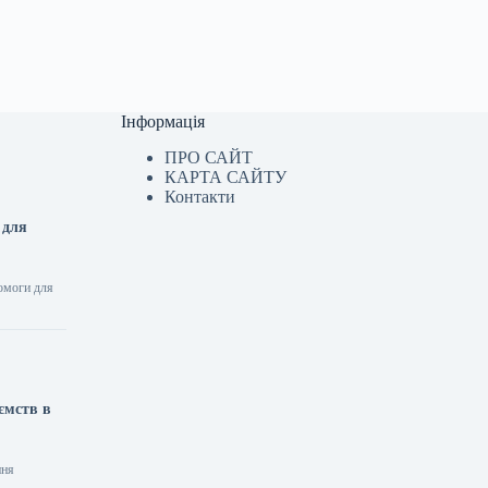
Інформація
ПРО САЙТ
КАРТА САЙТУ
Контакти
 для
помоги для
ємств в
ння