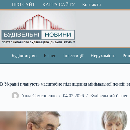
Перейти
ПРО САЙТ
КАРТА САЙТУ
Контакти
до
вмісту
Будівництво
Бізнес
Інвестиції
Нерухомість
Рин
В Україні планують масштабне підвищення мінімальної пенсії: ви
Алла Самсоненко
04.02.2026
Будівельний бізнес