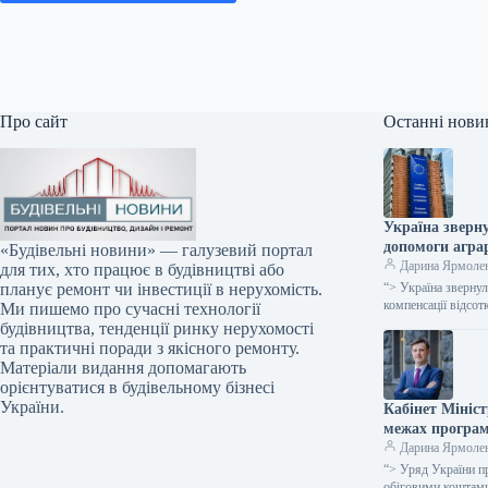
Про сайт
Останні нови
Україна зверну
допомоги аграр
«Будівельні новини» — галузевий портал
Дарина Ярмоле
для тих, хто працює в будівництві або
“> Україна звернул
планує ремонт чи інвестиції в нерухомість.
компенсації відсо
Ми пишемо про сучасні технології
будівництва, тенденції ринку нерухомості
та практичні поради з якісного ремонту.
Матеріали видання допомагають
орієнтуватися в будівельному бізнесі
України.
Кабінет Мініст
межах програм
Дарина Ярмоле
“> Уряд України п
обіговими коштам