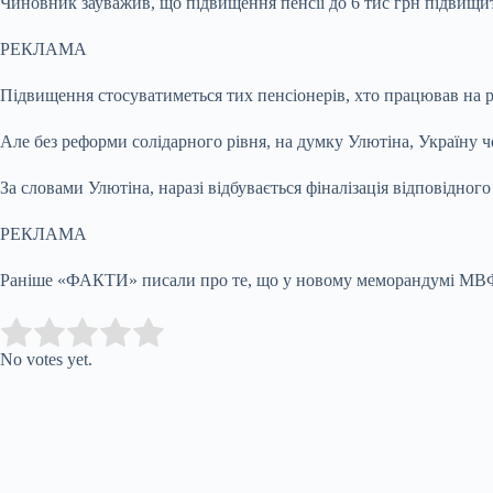
Чиновник зауважив, що підвищення пенсії до 6 тис грн підвищит
РЕКЛАМА
Підвищення стосуватиметься тих пенсіонерів, хто працював на р
Але без реформи солідарного рівня, на думку Улютіна, Україну ч
За словами Улютіна, наразі відбувається фіналізація відповідно
РЕКЛАМА
Раніше «ФАКТИ» писали про те, що у новому меморандумі МВФ, я
Submit Rating
Rate this item:
No votes yet.