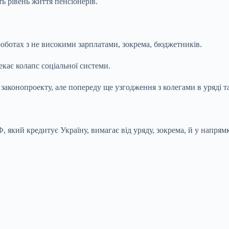
ь рівень життя пенсіонерів.
оботах з не високими зарплатами, зокрема, бюджетників.
екає колапс соціальної системи.
го законопроекту, але попереду ще узгодження з колегами в уряді
кий кредитує Україну, вимагає від уряду, зокрема, й у напрямк