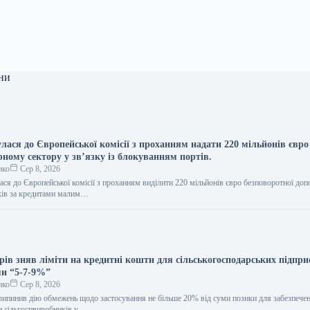
ни
лася до Європейської комісії з проханням надати 220 мільйонів євро
ному сектору у зв’язку із блокуванням портів.
нко
Сер 8, 2026
ася до Європейської комісії з проханням виділити 220 мільйонів євро безповоротної до
тків за кредитами малим…
рів зняв ліміти на кредитні кошти для сільськогосподарських підпри
и “5-7-9%”
нко
Сер 8, 2026
рипинив дію обмежень щодо застосування не більше 20% від суми позики для забезпече
и сільгоспвиробників у…