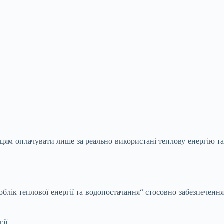
їнцям оплачувати лише за реально використані
теплову енергію та
блік теплової енергії та водопостачання“ стосовно забезпечення
ії.