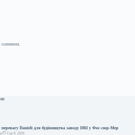
 I comment.
ни
 перевагу Danieli для будівництва заводу DRI у Фос-сюр-Мер
ко
Сер 8, 2026