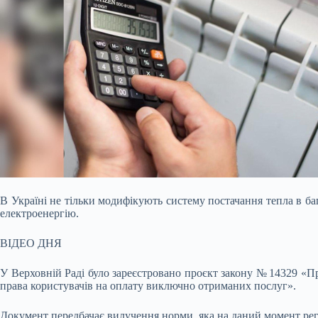
В Україні не тільки модифікують систему постачання тепла в б
електроенергію.
ВІДЕО ДНЯ
У Верховній Раді було зареєстровано проєкт закону № 14329 «Пр
права користувачів на оплату виключно отриманих послуг».
Документ передбачає вилучення норми, яка на даний момент рег