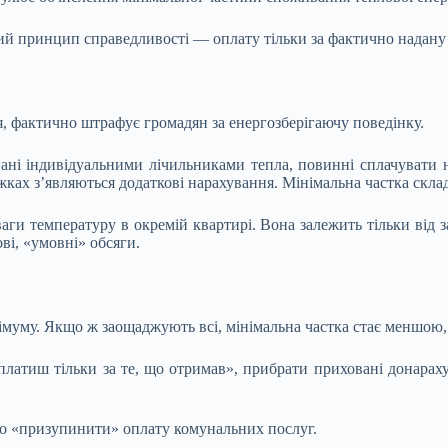
ний принцип справедливості — оплату тільки за фактично надану
я, фактично штрафує громадян за енергозберігаючу поведінку.
нані індивідуальними лічильниками тепла, повинні сплачувати 
жках з’являються додаткові нарахування. Мінімальна частка скла
аги температуру в окремій квартирі. Вона залежить тільки від 
ві, «умовні» обсяги.
німуму. Якщо ж заощаджують всі, мінімальна частка стає меншою,
атиш тільки за те, що отримав», прибрати приховані донарахув
о «призупинити» оплату комунальних послуг.