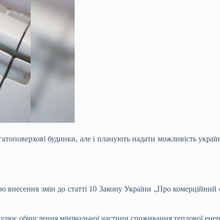
агатоповерхові будинки, але і планують надати можливість укра
о внесення змін до статті 10 Закону України „Про комерційний о
улює обчислення мінімальної частини споживання теплової енерг