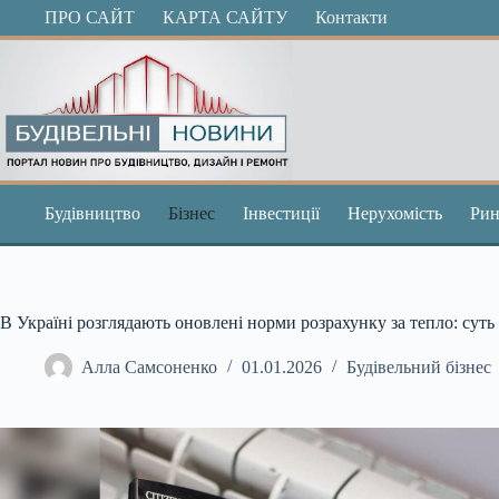
Перейти
ПРО САЙТ
КАРТА САЙТУ
Контакти
до
вмісту
Будівництво
Бізнес
Інвестиції
Нерухомість
Рин
В Україні розглядають оновлені норми розрахунку за тепло: суть
Алла Самсоненко
01.01.2026
Будівельний бізнес