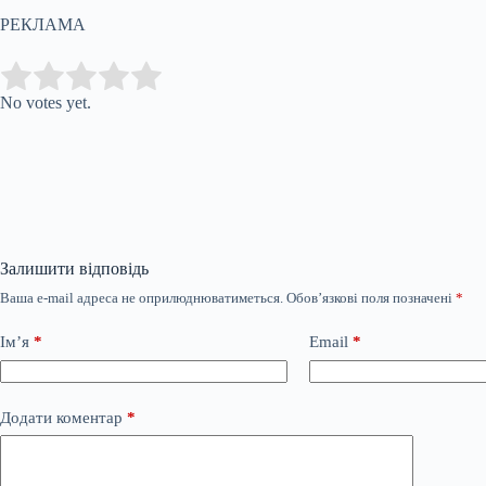
РЕКЛАМА
Submit Rating
Rate this item:
No votes yet.
Залишити відповідь
Ваша e-mail адреса не оприлюднюватиметься.
Обов’язкові поля позначені
*
Ім’я
*
Email
*
Додати коментар
*