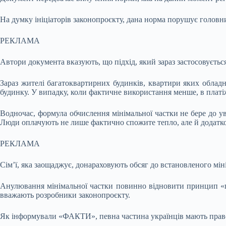
На думку ініціаторів законопроєкту, дана норма порушує голов
РЕКЛАМА
Автори документа вказують, що підхід, який зараз застосовуєтьс
Зараз жителі багатоквартирних будинків, квартири яких облад
будинку. У випадку, коли фактичне використання менше, в платі
Водночас, формула обчислення мінімальної частки не бере до ув
Люди оплачують не лише фактично спожите тепло, але й додатко
РЕКЛАМА
Сім’ї, яка заощаджує, донараховують обсяг до встановленого мі
Анулювання мінімальної частки повинно відновити принцип «пл
вважають розробники законопроєкту.
Як інформували «ФАКТИ», певна частина українців мають прав