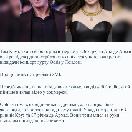
Том Круз, який скоро отримає перший «Оскар», та Ана де Армас
вкотре підтвердили серйозність своїх стосунків, коли разом
відвідали концерт гурту Oasis у
Лондоні.
Про це пишуть зарубіжні ЗМІ.
Передбачувану пару випадково зафільмував діджей Goldie, який
пізніше виклав відео у соцмережі.
Goldie знімав, як відпочиває з друзями, але найцікавіше,
як завжди, виявилося на задньому плані. У кадр потрапили 63-
річний Круз та 37-річна де Армас. Вони трималися за руки
і загалом виглядали щасливими.