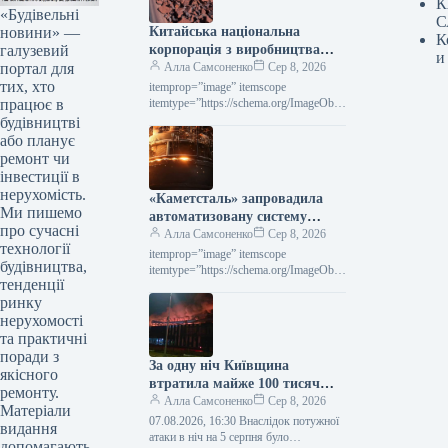
К
«Будівельні
С
новини» —
Китайська національна
К
галузевий
корпорація з виробництва
и
портал для
металів (CMRG) зобов’язала
Алла Самсоненко
Сер 8, 2026
тих, хто
сталеливарні заводи
itemprop=”image” itemscope
працює в
припинити переговори з Rio
itemtype=”https://schema.org/ImageObje
ct” rel=”nofollow”> shutterstock.com
будівництві
Tinto.
Залізна руда Новини Глобальний ринок
або планує
Китай Друк 316 07 Серпня 2026
ремонт чи
Китайська CMRG наказала
інвестиції в
металургійним…
нерухомість.
«Каметсталь» запровадила
Ми пишемо
автоматизовану систему
про сучасні
контролю на другому агрегаті
Алла Самсоненко
Сер 8, 2026
технології
«піч-ківш»
itemprop=”image” itemscope
будівництва,
itemtype=”https://schema.org/ImageObje
тенденції
ct” rel=”nofollow”> Каметсталь Новини
ринку
Підприємства Каметсталь Друкувати
273 07 Серпня 2026 «Каметсталь»
нерухомості
впровадила систему автоматичного
та практичні
керування на установці…
поради з
За одну ніч Київщина
якісного
втратила майже 100 тисяч
ремонту.
квадратних метрів складів:
Алла Самсоненко
Сер 8, 2026
Матеріали
які споруди зазнали
07.08.2026, 16:30 Внаслідок потужної
видання
пошкоджень
атаки в ніч на 5 серпня було
допомагають