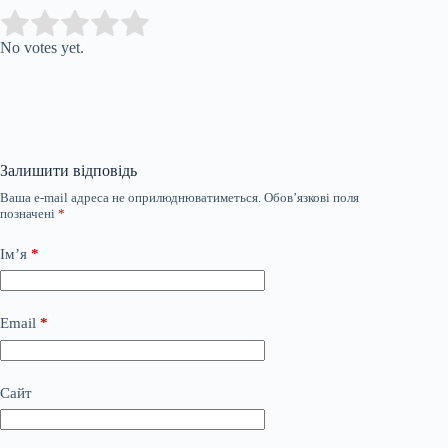
Submit Rating
Rate this item:
No votes yet.
Залишити відповідь
Ваша e-mail адреса не оприлюднюватиметься.
Обов’язкові поля
позначені
*
Ім’я
*
Email
*
Сайт