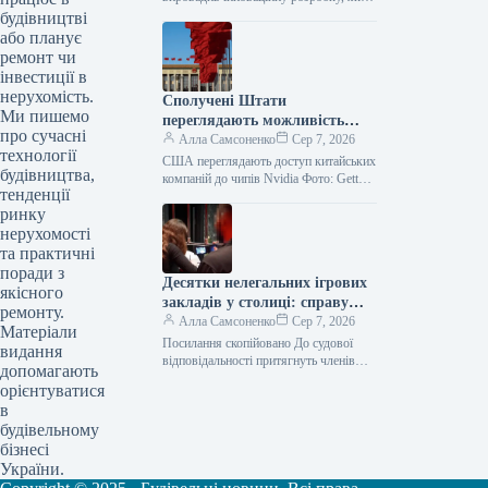
дозволяє миттєво споруджувати
будівництві
компактні житлові приміщення в стилі
або планує
лофт. Цей сучасний…
ремонт чи
інвестиції в
нерухомість.
Сполучені Штати
Ми пишемо
переглядають можливість
про сучасні
доступу китайських компаній
Алла Самсоненко
Сер 7, 2026
технології
до чіпів Nvidia.
США переглядають доступ китайських
будівництва,
компаній до чипів Nvidia Фото: Getty
тенденції
Images Посилання скопійовано Один із
ринку
провідних американських
департаментів розглядає методи,…
нерухомості
та практичні
поради з
Десятки нелегальних ігрових
якісного
закладів у столиці: справу
ремонту.
передано до суду
Алла Самсоненко
Сер 7, 2026
Матеріали
Посилання скопійовано До судової
видання
відповідальності притягнуть членів
допомагають
організованої злочинної групи, які
орієнтуватися
організували функціонування низки
в
незаконних гральних закладів у Києві:
будівельному
39…
бізнесі
України.