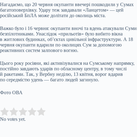
Нагадаємо, що 20 червня окупанти ввечері пошкодили у Сумах
багатоповерхівку. Удару теж завдавали «Ланцетом» — цей
російський БпЛА може долітати до околиць міста.
Важко було і 16 червня: окупанти вночі та вдень атакували Суми
безпілотниками. Унаслідок «прильотів» було вибито вікна
в житлових будинках, об’єктах цивільної інфраструктури. А 18
червня окупанти вдарили по околицях Сум за допомогою
реактивних систем залпового вогню.
Цього року росіяни, які активізувалися на Сумському напрямку,
постійно завдають ударів по обласному центру, в тому числі
й ракетами. Так, у Вербну неділю, 13 квітня, ворог вдарив
по середмістю удень — багато людей загинуло.
Фото ОВА
Submit Rating
Rate this item:
No votes yet.