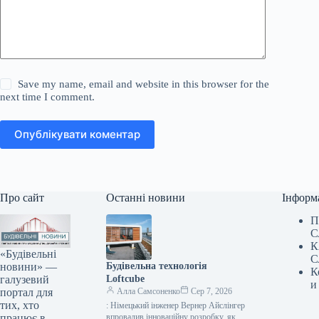
Save my name, email and website in this browser for the
next time I comment.
Опублікувати коментар
Про сайт
Останні новини
Інформ
П
С
К
«Будівельні
С
новини» —
Будівельна технологія
К
галузевий
Loftcube
и
портал для
Алла Самсоненко
Сер 7, 2026
тих, хто
: Німецький інженер Вернер Айслінгер
працює в
впровадив інноваційну розробку, яка