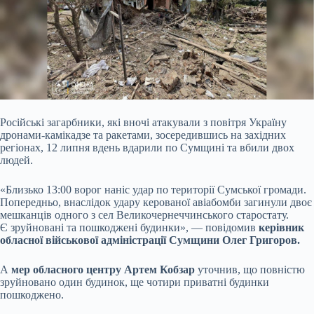
Російські загарбники, які вночі атакували з повітря Україну
дронами-камікадзе та ракетами, зосередившись на західних
регіонах, 12 липня вдень вдарили по Сумщині та вбили
двох
людей.
«Близько 13:00 ворог наніс удар по території Сумської громади.
Попередньо, внаслідок удару керованої авіабомби загинули двоє
мешканців одного з сел Великочернеччинського старостату.
Є зруйновані та пошкоджені будинки», — повідомив
керівник
обласної військової адміністрації Сумщини Олег Григоров.
А
мер обласного центру Артем Кобзар
уточнив, що повністю
зруйновано один будинок, ще чотири приватні будинки
пошкоджено.