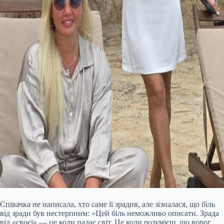
Співачка не написала, хто саме її зрадив, але зізналася, що біль
від зради був нестерпним: «Цей біль неможливо описати. Зрада
від «своєї» — це коли падає світ. Це коли розумієш, що ворог