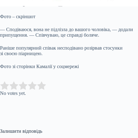
Фото – скріншот
— Сподіваюся, вона не підлізла до вашого чоловіка, — додали
припущення. — Співчуваю, це справді боляче.
Раніше популярний співак несподівано розірвав стосунки
зі своєю піарницею.
Фото зі сторінки Камалії у соцмережі
Submit Rating
Rate this item:
No votes yet.
Залишити відповідь