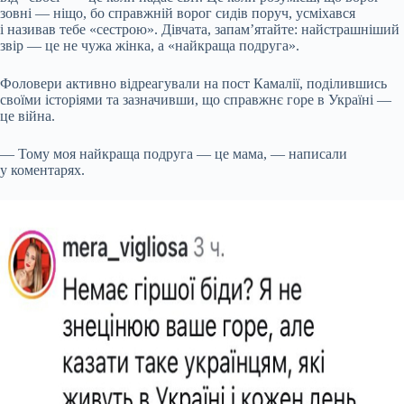
зовні — ніщо, бо справжній ворог сидів поруч, усміхався
і називав тебе «сестрою». Дівчата, запам’ятайте: найстрашніший
звір — це не чужа жінка, а «найкраща подруга».
Фоловери активно відреагували на пост Камалії, поділившись
своїми історіями та зазначивши, що справжнє горе в Україні —
це війна.
— Тому моя найкраща подруга — це мама, — написали
у коментарях.