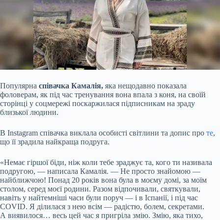
Популярна
співачка Камалія,
яка нещодавно показала
фоловерам, як під час тренування вона впала з коня, на своїй
сторінці у соцмережі поскаржилася підписникам на зраду
близької людини.
В Instagram співачка виклала особисті світлини та допис про
те
,
що її зрадила найкраща подруга.
«Немає гіршої біди, ніж коли тебе зраджує та, кого ти називала
подругою, — написала Камалія. — Не просто знайомою —
найближчою! Понад 20 років вона була в моєму домі, за моїм
столом, серед моєї родини. Разом відпочивали, святкували,
навіть у найтемніші часи були поруч — і в Іспанії, і під час
COVID. Я ділилася з нею всім — радістю, болем, секретами.
А виявилося… весь цей час я пригріла змію. Змію, яка тихо,