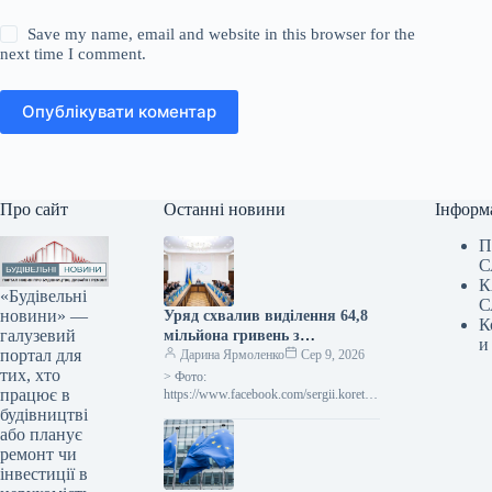
Save my name, email and website in this browser for the
next time I comment.
Опублікувати коментар
Про сайт
Останні новини
Інформ
П
С
К
«Будівельні
С
новини» —
Уряд схвалив виділення 64,8
К
галузевий
мільйона гривень з
и
портал для
державного бюджету для
Дарина Ярмоленко
Сер 9, 2026
тих, хто
відновлювальних робіт та
> Фото:
працює в
подолання наслідків війни.
https://www.facebook.com/sergii.koretsk
yi.page Уряд України схвалив
будівництві
виділення коштів, запланованих у
або планує
державному бюджеті на 2026 рік для
ремонт чи
фінансування регіональної політики,
інвестиції в
з…