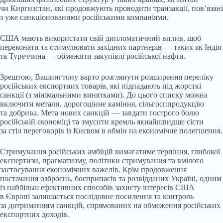
чи Киргизстан, які продовжують проводити транзакції, пов’язані
з уже санкціонованими російськими компаніями.
США мають використати свій дипломатичний вплив, щоб
переконати та стимулювати західних партнерів — таких як Індія
та Туреччина — обмежити закупівлі російської нафти.
Зрештою, Вашингтону варто розглянути розширення переліку
російських експортних товарів, які підпадають під жорсткі
санкції (з мінімальними винятками). До цього списку можна
включити метали, дорогоцінне каміння, сільгосппродукцію
та добрива. Мета нових санкцій — завдати гострого болю
російській економіці та змусити кремль якнайшвидше сісти
за стіл переговорів із Києвом в обмін на економічне полегшення.
Стримування російських амбіцій вимагатиме терпіння, глибокої
експертизи, прагматизму, політики стримування та вмілого
застосування економічних важелів. Крім продовження
постачання озброєнь, боєприпасів та розвідданих Україні, одним
із найбільш ефективних способів захисту інтересів США
в Європі залишається послідовне посилення та контроль
за дотриманням санкцій, спрямованих на обмеження російських
експортних доходів.