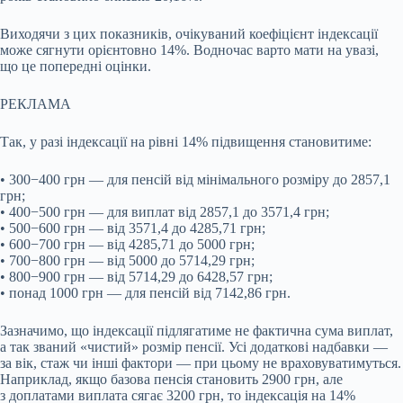
Виходячи з цих показників, очікуваний коефіцієнт індексації
може сягнути орієнтовно 14%. Водночас варто мати на увазі,
що це попередні оцінки.
РЕКЛАМА
Так, у разі індексації на рівні 14% підвищення становитиме:
• 300−400 грн — для пенсій від мінімального розміру до 2857,1
грн;
• 400−500 грн — для виплат від 2857,1 до 3571,4 грн;
• 500−600 грн — від 3571,4 до 4285,71 грн;
• 600−700 грн — від 4285,71 до 5000 грн;
• 700−800 грн — від 5000 до 5714,29 грн;
• 800−900 грн — від 5714,29 до 6428,57 грн;
• понад 1000 грн — для пенсій від 7142,86 грн.
Зазначимо, що індексації підлягатиме не фактична сума виплат,
а так званий «чистий» розмір пенсії. Усі додаткові надбавки —
за вік, стаж чи інші фактори — при цьому не враховуватимуться.
Наприклад, якщо базова пенсія становить 2900 грн, але
з доплатами виплата сягає 3200 грн, то індексація на 14%