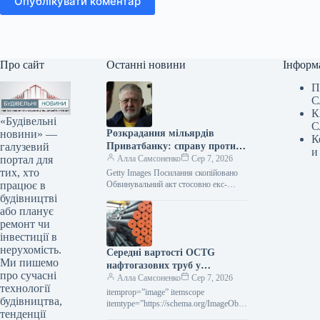
Опублікувати коментар
Про сайт
Останні новини
Інформ
П
С
К
«Будівельні
С
новини» —
Розкрадання мільярдів
К
галузевий
Приватбанку: справу проти
и
портал для
Коломойського передано до
Алла Самсоненко
Сер 7, 2026
тих, хто
суду
Getty Images Посилання скопійовано
працює в
Обвинувальний акт стосовно екс-
кінцевого бенефіціарного власника
будівництві
Приватбанку Ігоря Коломойського та
або планує
колишніх співробітників банку, яких
ремонт чи
підозрюють у…
інвестиції в
нерухомість.
Середні вартості OCTG
Ми пишемо
нафтогазових труб у
про сучасні
Сполучених Штатах у липні
Алла Самсоненко
Сер 7, 2026
технології
залишалися незмінними,
itemprop=”image” itemscope
будівництва,
досягнувши позначки $2563 за
itemtype=”https://schema.org/ImageObje
тенденції
ct” rel=”nofollow”> Новини
тонну.