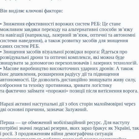
Він виділяє ключові фактори:
• Зниження ефективності ворожих систем РЕБ: Це стане
можливим завдяки переходу на альтернативні способи зв’язку
та навігації (наприклад, лазерний зв’язок, оптичні та автономні
системи наведення), а також розвитку засобів для знищення
самих систем РЕБ.
• Знищення засобів візуальної розвідки ворога: Йдеться про
розвідувальні дрони та оптичні комплекси, які можна буде
знищувати за допомогою перехоплювачів і лазерних технологій.
• Масове виробництво високоточних ударних дронів: А також
їхнє дешевлення, розширення радіусу дії та підвищення
автономності. Це дозволить дистанційно знищувати живу силу,
озброєння та техніку противника, зривати логістику
та фактично займати «порожні» позиції після витіснення ворога.
Наразі активні наступальні дії з обох сторін малоймовірні через
дві основні причини, зазначає Залужний.
Перша — це обмежений мобілізаційний ресурс. Для наступу
потрібні значні людські резерви, яких зараз бракує як Україні, так
і росії. З продовженням війни демографічна ситуація