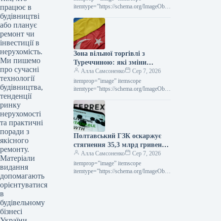
працює в
досягнувши позначки $2563 за
itemtype=”https://schema.org/ImageObje
ct” rel=”nofollow”> Новини
будівництві
тонну.
Глобальний ринок ціни на прокат
або планує
Роздрукувати 297 06 Серпня 2026
ремонт чи
Середні ціни на нафтогазові труби…
інвестиції в
нерухомість.
Зона вільної торгівлі з
Ми пишемо
Туреччиною: які зміни
про сучасні
чекають на українське
Алла Самсоненко
Сер 7, 2026
технології
металоведення
itemprop=”image” itemscope
будівництва,
itemtype=”https://schema.org/ImageObje
тенденції
ct” rel=”nofollow”>
ринку
СтаттіІндустріяторгівляРоздрукувати
7106 Серпня 2026 ЗВТ із Туреччиною:
нерухомості
що зміниться для української
та практичні
металопродукції Читайте на
поради з
Полтавський ГЗК оскаржує
русскомRead in…
якісного
стягнення 35,3 млрд гривень
ремонту.
за невиконання норм
Алла Самсоненко
Сер 7, 2026
Матеріали
валютного регулювання.
itemprop=”image” itemscope
видання
itemtype=”https://schema.org/ImageObje
допомагають
ct” rel=”nofollow”> shutterstock.com
орієнтуватися
Новини Компанії Полтавський ГЗК
в
Роздрукувати 292 06 Серпня 2026
будівельному
Полтавський ГЗК оскаржує штраф у
бізнесі
35,3…
України.