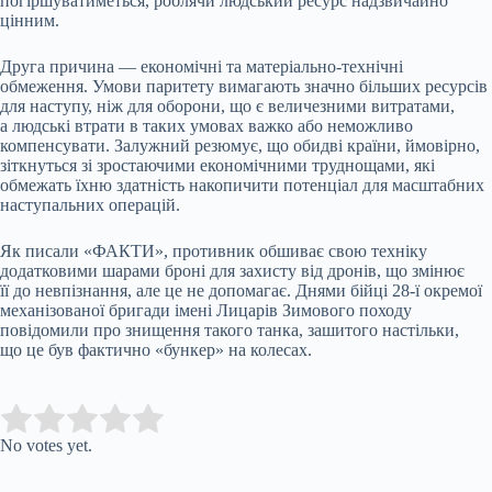
погіршуватиметься, роблячи людський ресурс надзвичайно
цінним.
Друга причина — економічні та матеріально-технічні
обмеження. Умови паритету вимагають значно більших ресурсів
для наступу, ніж для оборони, що є величезними витратами,
а людські втрати в таких умовах важко або неможливо
компенсувати. Залужний резюмує, що обидві країни, ймовірно,
зіткнуться зі зростаючими економічними труднощами, які
обмежать їхню здатність накопичити потенціал для масштабних
наступальних операцій.
Як писали «ФАКТИ», противник обшиває свою техніку
додатковими шарами броні для захисту від дронів, що змінює
її до невпізнання, але це не допомагає. Днями бійці 28-ї окремої
механізованої бригади імені Лицарів Зимового походу
повідомили про знищення такого танка, зашитого настільки,
що це був фактично «бункер» на колесах.
Submit Rating
Rate this item:
No votes yet.