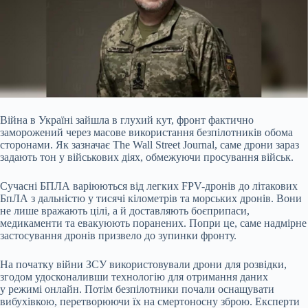
Війна в Україні зайшла в глухий кут, фронт фактично
заморожений через масове використання безпілотників обома
сторонами. Як зазначає The Wall Street Journal, саме дрони
зараз
задають тон у військових діях, обмежуючи просування військ.
Сучасні БПЛА варіюються від легких FPV-дронів до літакових
БпЛА з дальністю у тисячі кілометрів та морських дронів. Вони
не лише вражають цілі, а й доставляють боєприпаси,
медикаменти та евакуюють поранених. Попри це, саме надмірне
застосування дронів призвело до зупинки фронту.
На початку війни ЗСУ використовували дрони для розвідки,
згодом удосконаливши технологію для отримання даних
у режимі онлайн. Потім безпілотники почали оснащувати
вибухівкою, перетворюючи їх на смертоносну зброю. Експерти