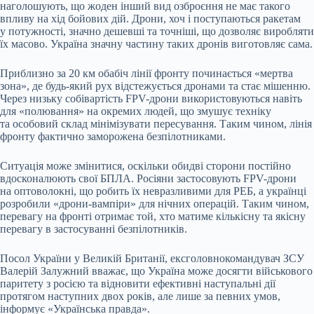
наголошують, що жоден інший вид озброєння не має такого
впливу на хід бойових дій. Дрони, хоч і поступаються ракетам
у потужності, значно дешевші та точніші, що дозволяє виробляти
їх масово. Україна значну частину таких дронів виготовляє сама.
Приблизно за 20 км обабіч лінії фронту починається «мертва
зона», де будь-який рух відстежується дронами та стає мішенню.
Через низьку собівартість FPV-дрони використовуються навіть
для «полювання» на окремих людей, що змушує техніку
та особовий склад мінімізувати пересування. Таким чином, лінія
фронту фактично заморожена безпілотниками.
Ситуація може змінитися, оскільки обидві сторони постійно
вдосконалюють свої БПЛА. Росіяни застосовують FPV-дрони
на оптоволокні, що робить їх невразливими для РЕБ, а українці
розробили «дрони-вампіри» для нічних операцій. Таким чином,
перевагу на фронті отримає той, хто матиме кількісну та якісну
перевагу в застосуванні безпілотників.
Посол України у Великій Британії, ексголовнокомандувач ЗСУ
Валерій Залужний вважає, що Україна може досягти військового
паритету з росією та відновити ефективні наступальні дії
протягом наступних двох років, але лише за певних умов,
інформує «Українська правда».