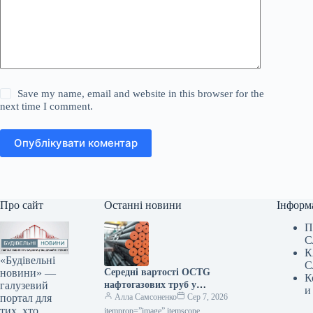
Save my name, email and website in this browser for the
next time I comment.
Опублікувати коментар
Про сайт
Останні новини
Інформ
П
С
К
«Будівельні
С
новини» —
Середні вартості OCTG
К
галузевий
нафтогазових труб у
и
портал для
Сполучених Штатах у липні
Алла Самсоненко
Сер 7, 2026
тих, хто
залишалися незмінними,
itemprop=”image” itemscope