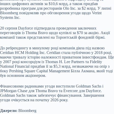
інших цифрових активів за $10,6 млрд, а також придбав
розробника програм для ресторанів Olo Inc. за $2 млрд. У липні
Bloomberg повідомляв про обговорення угоди щодо Verint
Systems Inc.
20 серпня Dayforce підтвердила проведення заключних
переговорів із Thoma Bravo щодо купівлі за $70 за акцію. Акції
компанії також представлені на Торонтській фондовій біржі.
До ребрендингу в минулому році компанія діяла під назвою
Ceridian HCM Holding Inc. Ceridian стала публічною у 2018 році,
маючи тривалу історію належності приватним інвестфондам. Ще
у 2007 році консорціум із Thomas H. Lee Partners та Fidelity
National Financial придбав її за $5,3 млрд, незважаючи на опір з
боку Pershing Square Capital Management Білла Акмана, який тоді
був основним акціонером.
Фінансовими радниками угоди виступили Goldman Sachs і
JPMorgan Chase для Thoma Bravo та Evercore для Dayforce.
Goldman Sachs також забезпечує фінансування. Завершення
угоди очікується на початку 2026 року.
Джерело:
Bloomberg