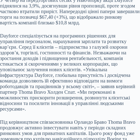
У четвер на передторгових сесіях у Нью-Йорку акції Dayforce
піднялися на 3,9%, досягнувши рівня пропозиції, проте згодом
частково втратили приріст. Напередодні цінні папери завершили
торги на позначці $67,40 (+3%), що відображало ринкову
вартість компанії близько $10,8 млрд.
Dayforce спеціалізується на програмних рішеннях для
управління персоналом, нарахування зарплати та розвитку
кар’єри. Серед її клієнтів – підприємства з галузей охорони
здоров’я, торгівлі, гостинності та фінансів. Незважаючи на
зростання доходів і підвищення рентабельності, компанія
стикається зі скороченнями у великих корпораціях, що
уповільнює залучення нових клієнтів. «Унікальна
інфраструктура Dayforce, глобальна присутність і досвідчена
команда дозволяють їй ефективно відповідати на вимоги
роботодавців та працівників у всьому світі», – заявив керівний
партнер Thoma Bravo Холден Спат. «Ми переконані в
можливостях прискорити розширення, розвинути клієнтські
відносини та посилити інновації в управлінні людськими
ресурсами».
Під керівництвом співзасновника Орландо Браво Thoma Bravo
продовжує активно інвестувати навіть у періоди складних
ринкових умов для приватних капіталів. Цього року фонд уже
домовився про купівлю навігаційного підрозділу Boeing та