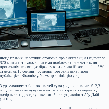
Фонд прямих інвестицій оголосив про викуп акцій Dayforce за
$70 кожна готівкою. За даними повідомлення у четвер, ця
пропозиція перевищує біржову вартість акцій компанії
на 32%
станом на 15 серпня – останній торговий день перед
публікацією Bloomberg News про ініціацію угоди.
З урахуванням заборгованостей сума угоди становить $12,3
млрд, із планами щодо значних міноритарних вкладень від
дочірнього підрозділу Інвестиційного управління Абу-Дабі
(ADIA).