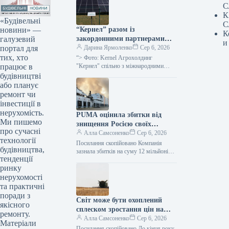
С
К
«Будівельні
С
новини» —
“Кернел” разом із
К
галузевий
закордонними партнерами
и
портал для
встановлює сонячні
Дарина Ярмоленко
Сер 6, 2026
тих, хто
електростанції в громадах
“> Фото: Kernel Агрохолдинг
працює в
поблизу лінії фронту: перші 7
"Кернел" спільно з міжнародними
союзниками впроваджує систему
будівництві
установок потужністю 345 кВт
сонячних електростанцій для
або планує
вже функціонують
забезпечення громад, що знаходяться
ремонт чи
поблизу лінії…
інвестиції в
нерухомість.
PUMA оцінила збитки від
Ми пишемо
знищення Росією своїх
про сучасні
складських запасів
Алла Самсоненко
Сер 6, 2026
технології
Посилання скопійовано Компанія
будівництва,
зазнала збитків на суму 12 мільйонів
тенденції
євро через російську атаку на
ринку
складський комплекс, де знаходилися
товарні резерви…
нерухомості
та практичні
поради з
Світ може бути охоплений
якісного
сплеском зростання цін на
ремонту.
продукти харчування – ФАО
Алла Самсоненко
Сер 6, 2026
Матеріали
Посилання скопійовано До кінця року