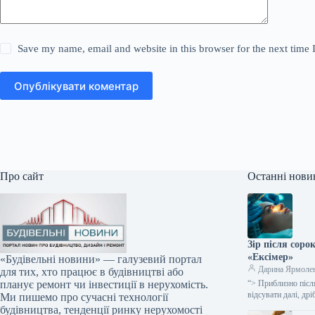
Save my name, email and website in this browser for the next time
Опублікувати коментар
Про сайт
Останні нови
Зір після соро
«Ексімер»
«Будівельні новини» — галузевий портал
Дарина Ярмоле
для тих, хто працює в будівництві або
“> Приблизно після
планує ремонт чи інвестиції в нерухомість.
відсувати далі, д
Ми пишемо про сучасні технології
будівництва, тенденції ринку нерухомості