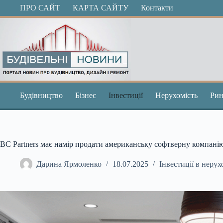
Перейти
ПРО САЙТ
КАРТА САЙТУ
Контакти
до
вмісту
Будівництво
Бізнес
Інвестиції
Нерухомість
Рин
BC Partners має намір продати американську софтверну компанію
Дарина Ярмоленко
18.07.2025
Інвестиції в нерух