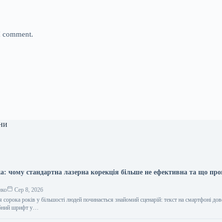
 I comment.
ни
ка: чому стандартна лазерна корекція більше не ефективна та що пр
нко
Сер 8, 2026
 сорока років у більшості людей починається знайомий сценарій: текст на смартфоні до
рібний шрифт у…