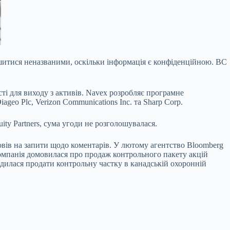
ишитися неназваними, оскільки інформація є
конфіденційною. BC
сті для виходу з активів. Navex розробляє програмне
ageo Plc, Verizon Communications Inc. та Sharp Corp.
uity Partners, сума угоди не розголошувалася.
повів на запити щодо коментарів. У лютому агентство Bloomberg
компанія домовилася про продаж контрольного пакету акцій
одилася продати контрольну частку в канадській охоронній