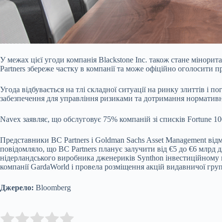
У межах цієї угоди компанія Blackstone Inc. також стане мінор
Partners збереже частку в компанії та може офіційно оголосити
Угода відбувається на тлі складної ситуації на ринку злиттів і
забезпечення для управління ризиками та дотримання нормативних в
Navex заявляє, що обслуговує 75% компаній зі списків Fortune 100
Представники BC Partners і Goldman Sachs Asset Management відм
повідомляло, що BC Partners планує залучити від €5 до €6 млрд
нідерландського виробника дженериків Synthon інвестиційному п
компанії GardaWorld і провела розміщення акцій видавничої груп
Джерело:
Bloomberg
Submit Rating
Rate this item: