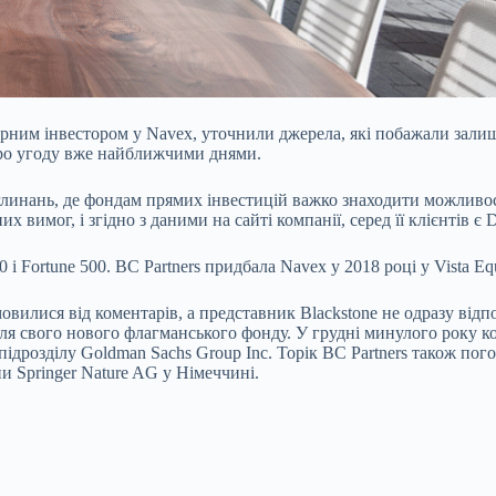
итарним інвестором у Navex, уточнили джерела, які побажали зал
 про угоду вже найближчими днями.
 поглинань, де фондам прямих інвестицій важко знаходити можливо
имог, і згідно з даними на сайті компанії, серед її клієнтів є Di
 і Fortune 500. BC Partners придбала Navex у 2018 році у Vista Eq
овилися від коментарів, а представник Blackstone не одразу від
 для свого нового флагманського фонду. У грудні минулого року 
ідрозділу Goldman Sachs Group Inc. Торік BC Partners також пог
и Springer Nature AG у Німеччині.