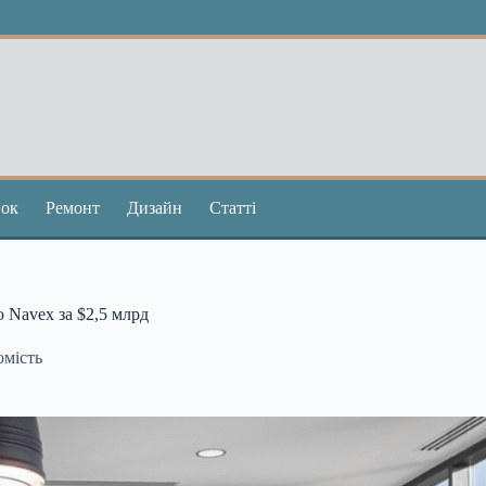
ок
Ремонт
Дизайн
Статті
 Navex за $2,5 млрд
омість