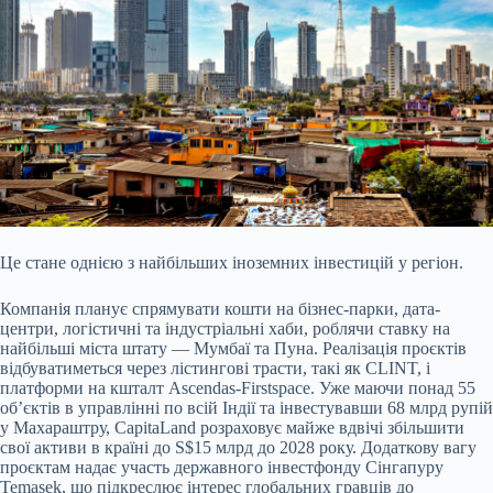
Це стане однією з найбільших іноземних інвестицій у регіон.
Компанія планує спрямувати кошти на бізнес-парки, дата-
центри, логістичні та індустріальні хаби, роблячи
ставку на
найбільші міста штату — Мумбаї та Пуна. Реалізація проєктів
відбуватиметься через лістингові трасти, такі як CLINT, і
платформи на кшталт Ascendas-Firstspace. Уже маючи понад 55
об’єктів в управлінні по всій Індії та інвестувавши 68 млрд рупій
у Махараштру, CapitaLand розраховує майже вдвічі збільшити
свої активи в країні до S$15 млрд до 2028 року. Додаткову вагу
проєктам надає участь державного інвестфонду Сінгапуру
Temasek, що підкреслює інтерес глобальних гравців до