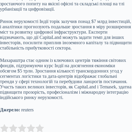
зростаючого попиту на якісні офісні та складські площі на тлі
урбанізації та цифровізації.
Ринок нерухомості Індії торік залучив понад $7 млрд інвестицій,
і аналітики прогнозують подальше зростання в міру розширення
міст та розвитку цифрової інфраструктури. Експерти
відзначають, що дії CapitaLand можуть задати темп для інших
інвесторів, посилити приплив іноземного капіталу та підвищити
стабільність прибутковості сектора.
Махараштра стає одним із ключових центрів тяжіння світових
фондів, підтримуючи курс Індії на досягнення економіки
обсягом $5 трлн. Зростання кількості транскордонних угод у
сегментах логістики та дата-центрів відображає глобальні
тренди у сфері технологій та перебудови ланцюгів постачання.
Участь таких великих інвесторів, як CapitaLand і Temasek, здатна
підвищити прозорість, професіоналізм і міжнародну інтеграцію
індійського ринку нерухомості.
Джерело:
reuters
Submit Rating
Rate this item: