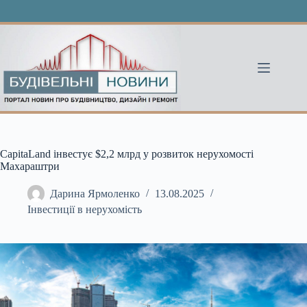
Перейти
до
вмісту
CapitaLand інвестує $2,2 млрд у розвиток нерухомості
Махараштри
Дарина Ярмоленко
13.08.2025
Інвестиції в нерухомість