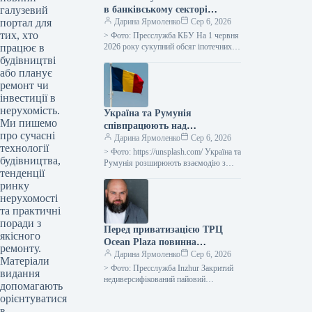
галузевий
в банківському секторі
портал для
досягла 50 мільярдів гривень.
Дарина Ярмоленко
Сер 6, 2026
тих, хто
> Фото: Пресслужба КБУ На 1 червня
працює в
2026 року сукупний обсяг іпотечних
позик у банківській системі досяг 50
будівництві
мільярдів гривень,…
або планує
ремонт чи
інвестиції в
нерухомість.
Україна та Румунія
Ми пишемо
співпрацюють над
про сучасні
збільшенням логістичного
Дарина Ярмоленко
Сер 6, 2026
технології
потенціалу порту Констанца
> Фото: https://unsplash.com/ Україна та
будівництва,
Румунія розширюють взаємодію з
тенденції
метою забезпечення вивезення
ринку
вітчизняної агропродукції через
румунську гавань Констанца, яка
нерухомості
трансформувалася…
та практичні
поради з
Перед приватизацією ТРЦ
якісного
Ocean Plaza повинна
ремонту.
відбутися процедура
Дарина Ярмоленко
Сер 6, 2026
Матеріали
вилучення активів за
> Фото: Пресслужба Inzhur Закритий
видання
позикою – експертна думка
недиверсифікований пайовий
допомагають
інвестиційний фонд Inzhur REIT
орієнтуватися
виявив свою зацікавленість у
в