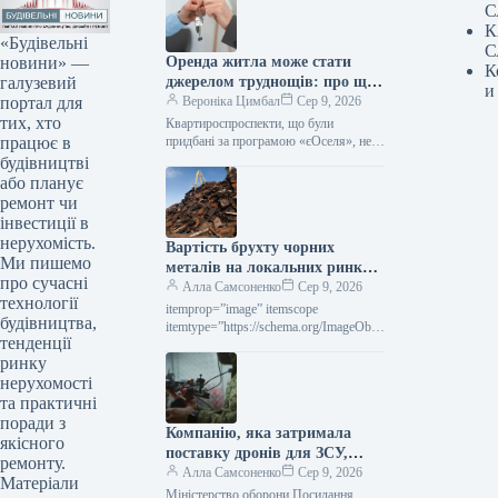
С
К
«Будівельні
С
новини» —
Оренда житла може стати
К
галузевий
джерелом труднощів: про що
и
портал для
слід пам’ятати учасникам
Вероніка Цимбал
Сер 9, 2026
тих, хто
програми «єОселя»
Квартироспроспeкти, що були
працює в
придбані за програмою «єОселя», не
мають права беззастережно надавати
будівництві
таке житло в оренду. Поки позика не
або планує
буде…
ремонт чи
інвестиції в
нерухомість.
Вартість брухту чорних
Ми пишемо
металів на локальних ринках
про сучасні
у липні впала на 10–30
Алла Самсоненко
Сер 9, 2026
технології
доларів за тонну.
itemprop=”image” itemscope
будівництва,
itemtype=”https://schema.org/ImageObje
тенденції
ct” rel=”nofollow”> shutterstock.com
ринку
Брухт Новини Світовий ринок вартість
брухту Друк 109 09 Серпня 2026
нерухомості
Вартість металобрухту на
та практичні
регіональних…
поради з
Компанію, яка затримала
якісного
поставку дронів для ЗСУ,
ремонту.
оштрафували на 25
Алла Самсоненко
Сер 9, 2026
Матеріали
мільйонів.
Міністерство оборони Посилання