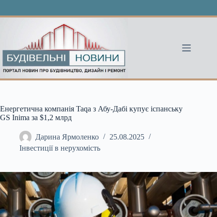
Перейти
до
вмісту
Енергетична компанія Taqa з Абу-Дабі купує іспанську
GS Inima за $1,2 млрд
Дарина Ярмоленко
25.08.2025
Інвестиції в нерухомість