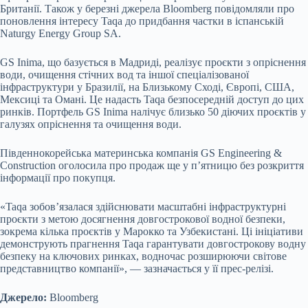
Британії. Також у березні джерела Bloomberg повідомляли про
поновлення інтересу Taqa до придбання частки в іспанській
Naturgy Energy Group SA.
GS Inima, що базується в Мадриді, реалізує проєкти з опріснення
води, очищення стічних вод та іншої спеціалізованої
інфраструктури у Бразилії, на Близькому Сході, Європі, США,
Мексиці та Омані. Це надасть Taqa безпосередній доступ до цих
ринків. Портфель GS Inima налічує близько 50 діючих проєктів у
галузях опріснення та очищення води.
Південнокорейська материнська компанія GS Engineering &
Construction оголосила про продаж ще у п’ятницю без розкриття
інформації про покупця.
«Taqa зобов’язалася здійснювати масштабні інфраструктурні
проєкти з метою досягнення довгострокової водної безпеки,
зокрема кілька проєктів у Марокко та Узбекистані. Ці ініціативи
демонструють прагнення Taqa гарантувати довгострокову водну
безпеку на ключових ринках, водночас розширюючи світове
представництво компанії», — зазначається у її прес-релізі.
Джерело:
Bloomberg