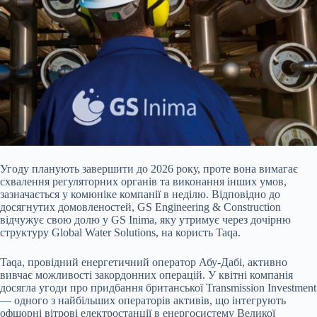
Угоду планують завершити до 2026 року, проте вона вимагає
схвалення регуляторних органів та виконання інших умов,
зазначається у комюніке компанії в неділю. Відповідно
до
досягнутих домовленостей, GS Engineering & Construction
відчужує свою долю у GS Inima, яку утримує через дочірню
структуру Global Water Solutions, на користь Taqa.
Taqa, провідний енергетичний оператор Абу-Дабі, активно
вивчає можливості закордонних операцій. У квітні компанія
досягла угоди про придбання британської Transmission Investment
— одного з найбільших операторів активів, що інтегрують
офшорні вітрові електростанції в енергосистему Великої