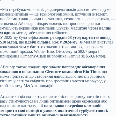
«Ми перебуваємо в світі, де джерела шоків для системи є дуже
різноманітними — це технологічні зміни, штучний інтелект,
проблеми з ланцюгами постачання, геополітика, енергетика», —
зазначила Айенгар, підкреслюючи, що зростаючі ризики
змушують керівників компаній шукати
масштаб через великі
угоди
як метод забезпечення стійкості.
У 2025-му було зафіксовано
рекордні 68 угод вартістю понад
$10 млрд
, що
вдвічі більше, ніж у 2024-му
. JPMorgan виступав
консультантом у багатьох значних транзакціях, включаючи
можливий продаж Warner Bros Discovery за $82,7 млрд і
придбання Kimberly-Clark виробника Kenvue за $50,6 млрд.
Айенгар також згадала про значне
попереднє обговорення
можливого поглинання Glencore компанією Rio Tinto
, що
може призвести до створення найбільшого металургійного
гіганта у світі та свідчить про зростання частки мегa-угод у
глобальному M&A-ландшафті.
Аналітики відзначають, що активність на ринку злиттів цього
разу стимулюється не лише оптимізмом щодо економіки або
надлишком капіталу, а й
нагальною потребою компаній
зміцнити свої позиції в умовах політичної турбулентності,
технологічних змін та ринкової невизначеності
.