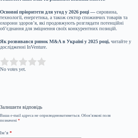
Основні пріоритети для угод у 2026 році —
сировина,
технології, енергетика, а також сектор споживчих товарів та
охорони здоров’я, які продовжують розглядати потенційні
об’єднання для зміцнення своїх конкурентних позицій.
Як розвивався ринок M&A в Україні у 2025 році,
читайте у
дослідженні InVenture.
Submit Rating
Rate this item:
No votes yet.
Залишити відповідь
Ваша e-mail адреса не оприлюднюватиметься.
Обов’язкові поля
позначені
*
Ім’я
*