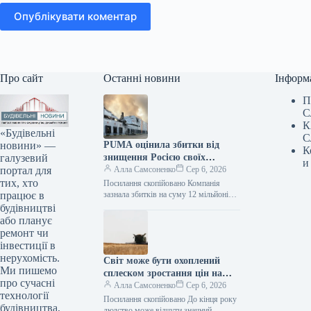
Опублікувати коментар
Про сайт
Останні новини
Інформ
П
С
К
«Будівельні
С
новини» —
PUMA оцінила збитки від
К
галузевий
знищення Росією своїх
и
портал для
складських запасів
Алла Самсоненко
Сер 6, 2026
тих, хто
Посилання скопійовано Компанія
працює в
зазнала збитків на суму 12 мільйонів
євро через російську атаку на
будівництві
складський комплекс, де знаходилися
або планує
товарні резерви…
ремонт чи
інвестиції в
нерухомість.
Світ може бути охоплений
Ми пишемо
сплеском зростання цін на
про сучасні
продукти харчування – ФАО
Алла Самсоненко
Сер 6, 2026
технології
Посилання скопійовано До кінця року
будівництва,
людство може відчути значний