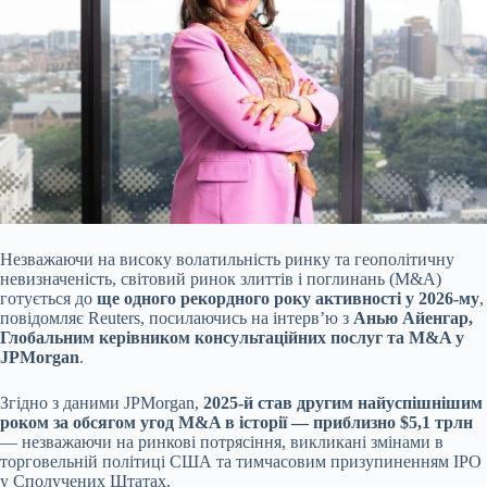
Незважаючи на високу волатильність ринку та геополітичну
невизначеність, світовий ринок злиттів і поглинань (M&A)
готується до
ще одного рекордного року активності у
2026-му
,
повідомляє Reuters, посилаючись на інтерв’ю з
Анью Айенгар,
Глобальним керівником консультаційних послуг та M&A у
JPMorgan
.
Згідно з даними JPMorgan,
2025-й став другим найуспішнішим
роком за обсягом угод M&A в історії — приблизно $5,1 трлн
— незважаючи на ринкові потрясіння, викликані змінами в
торговельній політиці США та тимчасовим призупиненням IPO
у Сполучених Штатах.