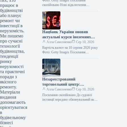
тих, хто
Фото: Getty Images Посилання
працює в
скопійовано Нові відключення
електроенергії зафіксовані в
будівництві
Донецькій, Дніпропетровській,
або планує
Харківській та Сумській областях
ремонт чи
через ворожі обстріли. Цю…
інвестиції в
нерухомість.
Нацбанк України оновив
Ми пишемо
актуальні курси іноземних
про сучасні
валют станом на 10 серпня
Алла Самсоненко
Сер 10, 2026
технології
Вартість валют на 10 серпня 2026 року
будівництва,
Фото: Getty Images Посилання
тенденції
скопійовано Банківські установи
ринку
оновили обмінні курси на 10 серпня:…
нерухомості
та практичні
поради з
Незареєстрований
якісного
торговельний центр:
ремонту.
відповідатиме посадовець
Алла Самсоненко
Сер 10, 2026
Матеріали
міграційної служби
Посилання скопійовано До судової
видання
інстанції передано обвинувальний акт
допомагають
стосовно співробітника Державної
орієнтуватися
міграційної служби України, який
в
приховав власність вартістю 13,7
будівельному
мільйона…
бізнесі