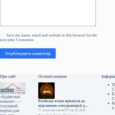
Save my name, email and website in this browser for the
next time I comment.
Опублікувати коментар
Про сайт
Останні новини
Інформ
П
С
К
«Будівельні
С
новини» —
Російські атаки призвели до
К
галузевий
відключень електроенергії для
и
портал для
споживачів у чотирьох
Алла Самсоненко
Сер 10, 2026
регіонах.