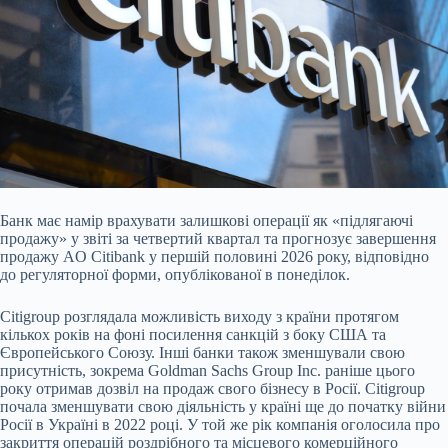
Банк має намір врахувати залишкові операції як «підлягаючі
продажу» у звіті за четвертий квартал та прогнозує завершення
продажу AO Citibank у першій половині 2026 року,
відповідно
до регуляторної форми, опублікованої в понеділок.
Citigroup розглядала можливість виходу з країни протягом
кількох років на фоні посилення санкцій з боку США та
Європейського Союзу. Інші банки також зменшували свою
присутність, зокрема Goldman Sachs Group Inc. раніше цього
року отримав дозвіл на продаж свого бізнесу в Росії. Citigroup
почала зменшувати свою діяльність у країні ще до початку війни
Росії в Україні в 2022 році. У той же рік компанія оголосила про
закриття операцій роздрібного та місцевого комерційного