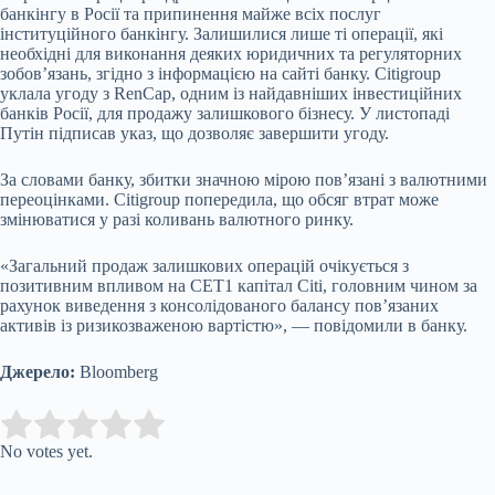
банкінгу в Росії та припинення майже всіх послуг
інституційного банкінгу. Залишилися лише ті операції, які
необхідні для виконання деяких юридичних та регуляторних
зобов’язань, згідно з інформацією на сайті банку. Citigroup
уклала угоду з RenCap, одним із найдавніших інвестиційних
банків Росії, для продажу залишкового бізнесу. У листопаді
Путін підписав указ, що дозволяє завершити угоду.
За словами банку, збитки значною мірою пов’язані з валютними
переоцінками. Citigroup попередила, що обсяг втрат може
змінюватися у разі коливань валютного ринку.
«Загальний продаж залишкових операцій очікується з
позитивним впливом на CET1 капітал Citi, головним чином за
рахунок виведення з консолідованого балансу пов’язаних
активів із ризикозваженою вартістю», — повідомили в банку.
Джерело:
Bloomberg
Submit Rating
Rate this item:
No votes yet.