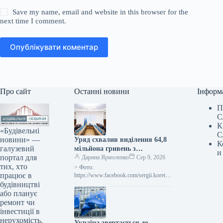
Save my name, email and website in this browser for the
next time I comment.
Опублікувати коментар
Про сайт
Останні новини
Інформ
П
С
К
«Будівельні
С
новини» —
Уряд схвалив виділення 64,8
К
галузевий
мільйона гривень з
и
портал для
державного бюджету для
Дарина Ярмоленко
Сер 9, 2026
тих, хто
відновлювальних робіт та
> Фото:
працює в
подолання наслідків війни.
https://www.facebook.com/sergii.koretsk
yi.page Уряд України схвалив
будівництві
виділення коштів, запланованих у
або планує
державному бюджеті на 2026 рік для
ремонт чи
фінансування регіональної політики,
інвестиції в
з…
нерухомість.
Україна звертається до