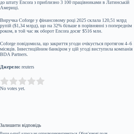
до штату Encora з приблизно 3 100 працівниками в Латинській
Америці.
Виручка Coforge у фінансовому році 2025 склала 120,51 млрд
рупій ($1,34 млрд), що на 32% більше в порівнянні з попереднім
роком, в той час як оборот Encora досяг $516 млн.
Coforge повідомила, що закриття угоди очікується протягом 4–6
місяців. Інвестиційним банкіром у цій угоді виступила компанія
BDA Partners.
Джерело:
reuters
Submit Rating
Rate this item:
No votes yet.
Залишити відповідь
Ваша e-mail адреса не оприлюднюватиметься.
Обов’язкові поля