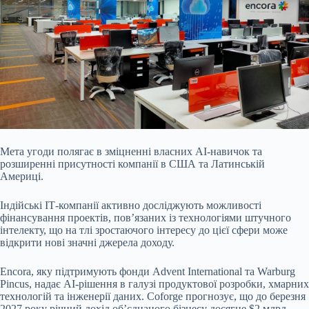
Мета угоди полягає в зміцненні власних AI-навичок та
розширенні присутності компанії в США та Латинській
Америці.
Індійські ІТ-компанії активно досліджують можливості
фінансування проектів, пов’язаних із технологіями штучного
інтелекту, що на тлі зростаючого інтересу до цієї сфери може
відкрити нові значні джерела доходу.
Encora, яку підтримують фонди Advent International та Warburg
Pincus, надає AI-рішення в галузі продуктової розробки, хмарних
технологій та інженерії даних. Coforge прогнозує, що до березня
2027 року річний дохід об’єднаного бізнесу досягне $2 млрд.