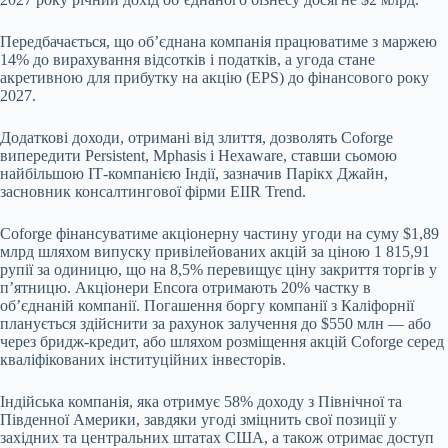
Передбачається, що об’єднана компанія працюватиме з маржею
14% до вирахування відсотків і податків, а угода стане
акретивною для прибутку на акцію (EPS) до фінансового року
2027.
Додаткові доходи, отримані від злиття, дозволять Coforge
випередити Persistent, Mphasis і Hexaware, ставши сьомою
найбільшою ІТ-компанією Індії, зазначив Парікх Джайн,
засновник консалтингової фірми EIIR Trend.
Coforge фінансуватиме акціонерну частину угоди на суму $1,89
млрд шляхом випуску привілейованих акцій за ціною 1 815,91
рупії за одиницю, що на 8,5% перевищує ціну закриття торгів у
п’ятницю. Акціонери Encora отримають 20% частку в
об’єднаній компанії. Погашення боргу компанії з Каліфорнії
планується здійснити за рахунок залучення до $550 млн — або
через бридж-кредит, або шляхом розміщення акцій Coforge серед
кваліфікованих інституційних інвесторів.
Індійська компанія, яка отримує 58% доходу з Північної та
Південної Америки, завдяки угоді зміцнить свої позиції у
західних та центральних штатах США, а також отримає доступ