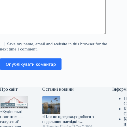
Save my name, email and website in this browser for the
next time I comment.
Опублікувати коментар
Про сайт
Останні новини
Інформ
П
С
К
«Будівельні
С
новини» —
«Плесо» продовжує роботи з
К
галузевий
подолання наслідків
и
портал для
забруднення Кирилівського
Вероніка Цимбал
Сер 7, 2026