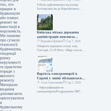
тих, хто
озера та струмка Сирець.
Роботи здійснювалися від вулиці
працює в
Богатирської аж до Кирилівського
озера, а також вище за течією в
будівництві
напрямку витоку забруднення.
або планує
Сьогодні, 10:15…
ремонт чи
інвестиції в
нерухомість.
Київська міська державна
Ми пишемо
адміністрація пояснила
про сучасні
причини масштабної вирубки
Вероніка Цимбал
Сер 7, 2026
технології
дерев у районі Теремки.
Обіцяють відновити зелену зону.
будівництва,
Сьогодні, 11:19 Фото: village.com.ua
тенденції
Видалення дерев на Теремках
ринку
Вилучення частини зелених насаджень
на масиві Теремки є…
нерухомості
та практичні
поради з
Вартість електроенергії в
якісного
Європі у липні збільшилася
ремонту.
через високу температуру та
Алла Самсоненко
Сер 7, 2026
Матеріали
подорожчання природного
> Інфографікаціни на
видання
газу.
електроенергіюРоздрукувати 3807
допомагають
Серпня 2026 Вартість електроенергії в
орієнтуватися
Європі в липні зросла через спеку та
в
подорожчання газу Читайте…
будівельному