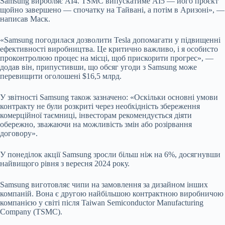
Samsung виробляє AI4. TSMC випускатиме AI5 — його проєкт
щойно завершено — спочатку на Тайвані, а потім в Аризоні», —
написав Маск.
«Samsung погодилася дозволити Tesla допомагати у підвищенні
ефективності виробництва. Це критично важливо, і я особисто
проконтролюю процес на місці, щоб прискорити прогрес», —
додав він, припустивши, що обсяг угоди з Samsung може
перевищити оголошені $16,5 млрд.
У звітності Samsung також зазначено: «Оскільки основні умови
контракту не були розкриті через необхідність збереження
комерційної таємниці, інвесторам рекомендується діяти
обережно, зважаючи на можливість змін або розірвання
договору».
У понеділок акції Samsung зросли більш ніж на 6%, досягнувши
найвищого рівня з вересня 2024 року.
Samsung виготовляє чипи на замовлення за дизайном інших
компаній. Вона є другою найбільшою контрактною виробничою
компанією у світі після Taiwan Semiconductor Manufacturing
Company (TSMC).