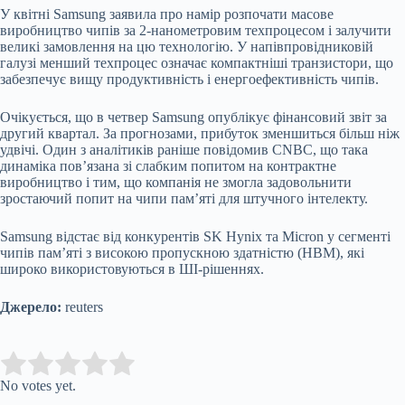
У квітні Samsung заявила про намір розпочати масове
виробництво чипів за 2-нанометровим техпроцесом і залучити
великі замовлення на цю технологію. У напівпровідниковій
галузі менший техпроцес означає компактніші транзистори, що
забезпечує вищу продуктивність і енергоефективність чипів.
Очікується, що в четвер Samsung опублікує фінансовий звіт за
другий квартал. За прогнозами, прибуток зменшиться більш ніж
удвічі. Один з аналітиків раніше повідомив CNBC, що така
динаміка пов’язана зі слабким попитом на контрактне
виробництво і тим, що компанія не змогла задовольнити
зростаючий попит на чипи пам’яті для штучного інтелекту.
Samsung відстає від конкурентів SK Hynix та Micron у сегменті
чипів пам’яті з високою пропускною здатністю (HBM), які
широко використовуються в ШІ-рішеннях.
Джерело:
reuters
Submit Rating
Rate this item:
No votes yet.