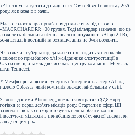
xAI планує запустити дата-центр у Саутхейвені в лютому 2026
року, як вказано в заяві.
Маск оголосив про придбання дата-центру під назвою
«MACROHARDRR» 30 грудня. Тоді мільярдер зазначив, що це
дозволить збільшити обчислювальні потужності xAI до 2 ГВт,
хоча деталі інвестицій та розташування не були розкриті.
Як зазначив губернатор, дата-центр знаходиться неподалік
нещодавно придбаного xAI майданчика електростанції в
Саутхейвені, а також діючого дата-центру компанії в Мемфісі,
штат Теннессі.
У Мемфісі розміщений суперкомп’ютерний кластер xAI під
назвою Colossus, який компанія вважає найбільшим у світі.
Згідно з даними Bloomberg, компанія витратила $7,8 млрд
готівки за перші дев’ять місяців року. Стартапи в сфері ШІ
зазвичай швидко використовують великі обсяги коштів,
інвестуючи мільярди в придбання дорогої сучасної апаратури
для дата-центрів.