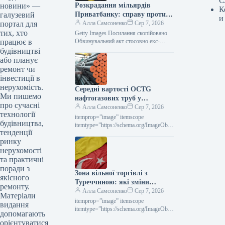
С
новини» —
Розкрадання мільярдів
К
галузевий
Приватбанку: справу проти
и
портал для
Коломойського передано до
Алла Самсоненко
Сер 7, 2026
тих, хто
суду
Getty Images Посилання скопійовано
працює в
Обвинувальний акт стосовно екс-
кінцевого бенефіціарного власника
будівництві
Приватбанку Ігоря Коломойського та
або планує
колишніх співробітників банку, яких
ремонт чи
підозрюють у…
інвестиції в
нерухомість.
Середні вартості OCTG
Ми пишемо
нафтогазових труб у
про сучасні
Сполучених Штатах у липні
Алла Самсоненко
Сер 7, 2026
технології
залишалися незмінними,
itemprop=”image” itemscope
будівництва,
досягнувши позначки $2563 за
itemtype=”https://schema.org/ImageObje
тенденції
ct” rel=”nofollow”> Новини
тонну.
ринку
Глобальний ринок ціни на прокат
Роздрукувати 297 06 Серпня 2026
нерухомості
Середні ціни на нафтогазові труби…
та практичні
поради з
Зона вільної торгівлі з
якісного
Туреччиною: які зміни
ремонту.
чекають на українське
Алла Самсоненко
Сер 7, 2026
Матеріали
металоведення
itemprop=”image” itemscope
видання
itemtype=”https://schema.org/ImageObje
допомагають
ct” rel=”nofollow”>
орієнтуватися