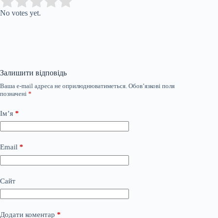
Submit Rating
Rate this item:
No votes yet.
Залишити відповідь
Ваша e-mail адреса не оприлюднюватиметься.
Обов’язкові поля
позначені
*
Ім’я
*
Email
*
Сайт
Додати коментар
*