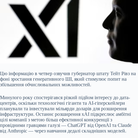
Цю інформацію в четвер озвучив губернатор штату Тейт Рівз на
фоні зростання генеративного ШІ, який стимулює попит на
збільшення обчислювальних можливостей.
Минулого року
спостерігався різкий підйом інтересу до дата-
центрів, оскільки технологічні гіганти та AI-гіперскейлери
планували та інвестували мільярди доларів для розширення
інфраструктури. Останнє розширення xAI підкреслює амбітні
цілі компанії з метою більш ефективної конкуренції з
провідними гравцями галузі — ChatGPT від OpenAI та Claude
від Anthropic — через навчання дедалі складніших моделей.