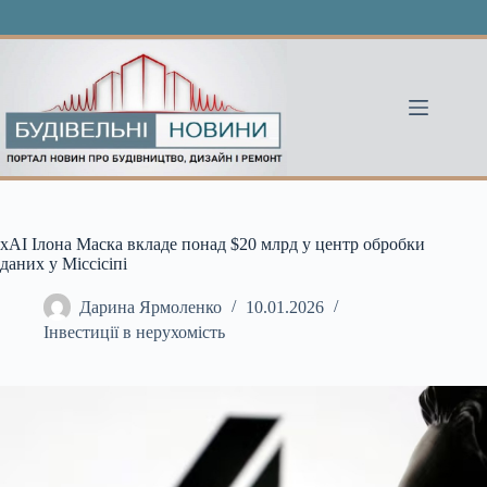
Перейти
до
вмісту
xAI Ілона Маска вкладе понад $20 млрд у центр обробки
даних у Міссісіпі
Дарина Ярмоленко
10.01.2026
Інвестиції в нерухомість