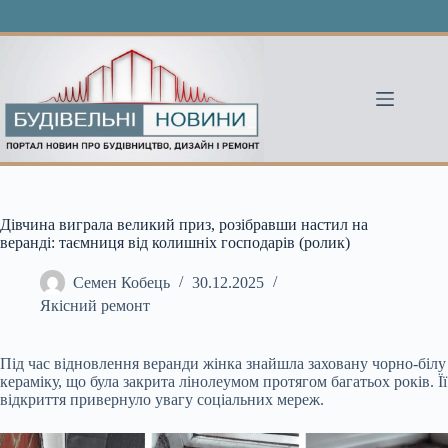
Перейти
до
вмісту
Дівчина виграла великий приз, розібравши настил на
веранді: таємниця від колишніх господарів (ролик)
Семен Кобець
30.12.2025
Якісний ремонт
Під час відновлення веранди жінка знайшла заховану чорно-білу
кераміку, що була закрита лінолеумом протягом багатьох років. Її
відкриття привернуло увагу соціальних мереж.