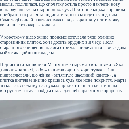
меблів, поділилася, що спочатку хотіла просто наклеїти нову
вінілову плівку на старий лінолеум. Проте зненацька вирішила
прибрати покриття та подивитися, що знаходиться під ним.
Саме тоді вона й наштовхнулась на декоративну плитку, яку
колишні господарі заховали.
У короткому відео жінка продемонструвала ряди охайних
старовинних плиток, хоч і досить брудних від часу. Після
старанного очищення підлога отримала нове життя – виглядала
майже як щойно покладена.
Підписники заповнили Марту коментарями з вітаннями. «Яка
дивовижна знахідка!» – написав один із користувачів. Інші
підкреслювали, що жінка «витягнула щасливий квиток», а
плитка виглядає значно краще за будь-яке нове покриття. Марта
зізналася: спочатку планувала придбати вініл з ідентичним
візерунком, тому знахідка стала для неї справжнім сюрпризом.