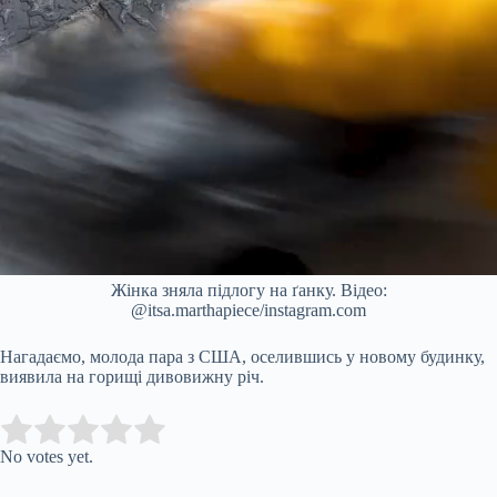
Жінка зняла підлогу на ґанку. Відео:
@itsa.marthapiece/instagram.com
Нагадаємо, молода пара з США, оселившись у новому будинку,
виявила на горищі дивовижну річ.
Submit Rating
Rate this item:
No votes yet.