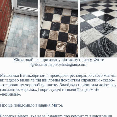
Жінка знайшла приховану вінтажну плитку. Фото:
@itsa.marthapiece/instagram.com
Мешканка Великобританії, проводячи реставрацію свого житла,
випадково виявила під вініловим покриттям справжній «скарб»
– старовинну чорно-білу плитку. Знахідка спричинила ажіотаж у
соціальних мережах, і користувачі назвали її справжнім
«везінням».
Про це повідомило видання Mirror.
Блогерка Марта, яка веде Instagram про ремонт та відновлення