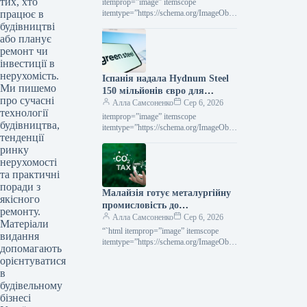
тих, хто
itemprop=”image” itemscope
працює в
itemtype=”https://schema.org/ImageObje
ct” rel=”nofollow”> Суха Балка Новини
будівництві
Індустрія Суха Балка Роздрукувати
або планує
201 06 Серпня 2026 «Суха Балка»
ремонт чи
запустила у роботу…
інвестиції в
нерухомість.
Іспанія надала Hydnum Steel
Ми пишемо
150 мільйонів євро для
про сучасні
спорудження підприємства з
Алла Самсоненко
Сер 6, 2026
технології
виробництва екологічно
itemprop=”image” itemscope
будівництва,
чистої сталі
itemtype=”https://schema.org/ImageObje
тенденції
ct” rel=”nofollow”> shutterstock.com H2
ринку
Green Steel Новини Глобальний ринок
Іспанія Роздрукувати 238 06 Серпня
нерухомості
2026 Іспанія виділила Hydnum…
та практичні
поради з
Малайзія готує металургійну
якісного
промисловість до
ремонту.
європейського механізму
Алла Самсоненко
Сер 6, 2026
Матеріали
вуглецевого коридору
“`html itemprop=”image” itemscope
видання
itemtype=”https://schema.org/ImageObje
допомагають
ct” rel=”nofollow”> shutterstock.com
орієнтуватися
Новини Глобальний ринок CBAM
в
Роздрукувати 204 06 Серпня 2026
будівельному
Малайзія готує металургію до
бізнесі
впливу…