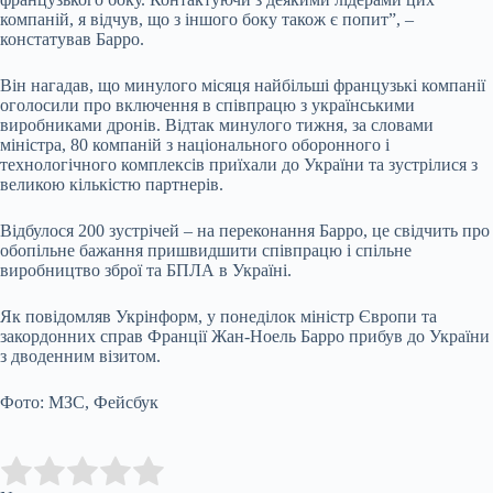
компаній, я відчув, що з іншого боку також є попит”, –
констатував Барро.
Він нагадав, що минулого місяця найбільші французькі компанії
оголосили про включення в співпрацю з українськими
виробниками дронів. Відтак минулого тижня, за словами
міністра, 80 компаній з національного оборонного і
технологічного комплексів приїхали до України та зустрілися з
великою кількістю партнерів.
Відбулося 200 зустрічей – на переконання Барро, це свідчить про
обопільне бажання пришвидшити співпрацю і спільне
виробництво зброї та БПЛА в Україні.
Як повідомляв Укрінформ, у понеділок міністр Європи та
закордонних справ Франції Жан-Ноель Барро прибув до України
з дводенним візитом.
Фото: МЗС, Фейсбук
Submit Rating
Rate this item: