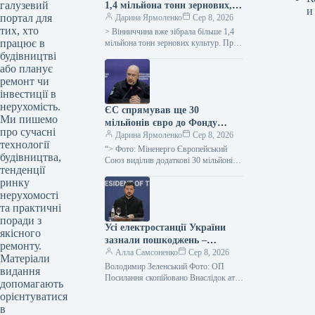
галузевий
1,4 мільйона тонн зернових,
и
портал для
демонструючи вищу
Дарина Ярмоленко
Сер 8, 2026
тих, хто
врожайність порівняно з
> Вінниччина вже зібрала більше 1,4
працює в
минулим роком – обласна
мільйона тонн зернових культур. Про
це поінформувала керівниця обласної
будівництві
військова адміністрація
військової адміністрації Наталя
або планує
Заболотна. “Жнива…
ремонт чи
інвестиції в
нерухомість.
ЄС спрямував ще 30
Ми пишемо
мільйонів євро до Фонду
про сучасні
допомоги українській
Дарина Ярмоленко
Сер 8, 2026
технології
енергетиці
“> Фото: Міненерго Європейський
будівництва,
Союз виділив додаткові 30 мільйонів
тенденції
євро для Фонду підтримки енергетики
ринку
України, збільшивши таким чином
свою загальну…
нерухомості
та практичні
поради з
Усі електростанції України
якісного
зазнали пошкоджень –
ремонту.
Зеленський
Алла Самсоненко
Сер 8, 2026
Матеріали
Володимир Зеленський Фото: ОП
видання
Посилання скопійовано Внаслідок атак
допомагають
з боку Росії практично не лишилося
орієнтуватися
жодного цілого об’єкта
в
енергогенерації в Україні.…