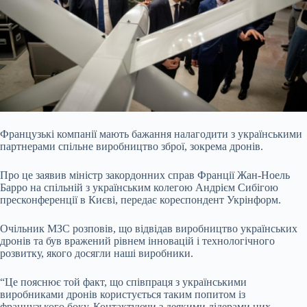
Французькі компанії мають бажання налагодити з українськими
партнерами спільне виробництво зброї, зокрема дронів.
Про це заявив міністр закордонних справ Франції
Жан-Ноель
Барро на спільній з українським колегою Андрієм Сибігою
пресконференції в Києві, передає кореспондент Укрінформ.
Очільник МЗС розповів, що відвідав виробництво українських
дронів та був вражений рівнем інновацій і технологічного
розвитку, якого досягли наші виробники.
“Це пояснює той факт, що співпраця з українськими
виробниками дронів користується таким попитом із
французького боку. Контактуючи з деякими лідерами цих