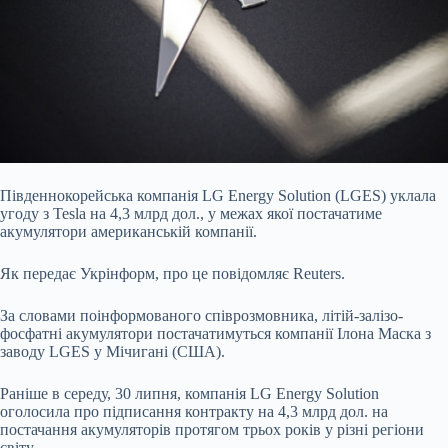
Південнокорейська компанія LG Energy Solution (LGES) уклала
угоду з Tesla на 4,3 млрд дол., у межах якої постачатиме
акумулятори американській компанії.
Як передає
Укрінформ, про це повідомляє Reuters.
За словами поінформованого співрозмовника, літій-залізо-
фосфатні акумулятори постачатимуться компанії Ілона Маска з
заводу LGES у Мічигані (США).
Раніше в середу, 30 липня, компанія LG Energy Solution
оголосила про підписання контракту на 4,3 млрд дол. на
постачання акумуляторів протягом трьох років у різні регіони
світу.