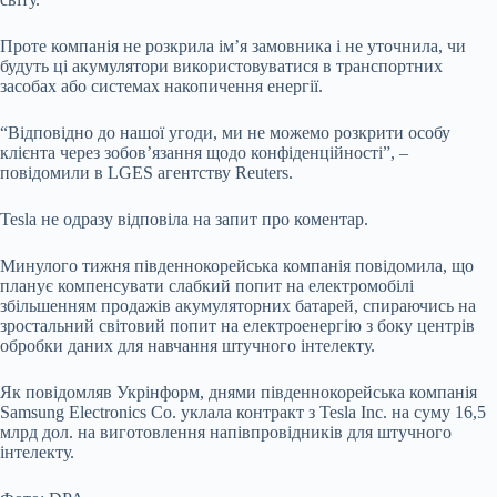
Проте компанія не розкрила ім’я замовника і не уточнила, чи
будуть ці акумулятори використовуватися в транспортних
засобах або системах накопичення енергії.
“Відповідно до нашої угоди, ми не можемо розкрити особу
клієнта через зобов’язання щодо конфіденційності”, –
повідомили в LGES агентству Reuters.
Tesla не одразу відповіла на запит про коментар.
Минулого тижня південнокорейська компанія повідомила, що
планує компенсувати слабкий попит на електромобілі
збільшенням продажів акумуляторних батарей, спираючись на
зростальний світовий попит на електроенергію з боку центрів
обробки даних для навчання штучного інтелекту.
Як повідомляв Укрінформ, днями південнокорейська компанія
Samsung Electronics Co. уклала контракт з Tesla Inc. на суму 16,5
млрд дол. на виготовлення напівпровідників для штучного
інтелекту.