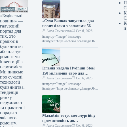
П
С
К
«Будівельні
С
новини» —
«Суха Балка» запустила два
К
галузевий
нових блоки з запасами 56
и
портал для
тис. тонн руди
Алла Самсоненко
Сер 6, 2026
тих, хто
itemprop=”image” itemscope
працює в
itemtype=”https://schema.org/ImageObje
ct” rel=”nofollow”> Суха Балка Новини
будівництві
Індустрія Суха Балка Роздрукувати
або планує
201 06 Серпня 2026 «Суха Балка»
ремонт чи
запустила у роботу…
інвестиції в
нерухомість.
Іспанія надала Hydnum Steel
Ми пишемо
150 мільйонів євро для
про сучасні
спорудження підприємства з
Алла Самсоненко
Сер 6, 2026
технології
виробництва екологічно
itemprop=”image” itemscope
будівництва,
чистої сталі
itemtype=”https://schema.org/ImageObje
тенденції
ct” rel=”nofollow”> shutterstock.com H2
ринку
Green Steel Новини Глобальний ринок
Іспанія Роздрукувати 238 06 Серпня
нерухомості
2026 Іспанія виділила Hydnum…
та практичні
поради з
Малайзія готує металургійну
якісного
промисловість до
ремонту.
європейського механізму
Алла Самсоненко
Сер 6, 2026