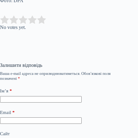
Фото: DPA
Submit Rating
Rate this item:
No votes yet.
Залишити відповідь
Ваша e-mail адреса не оприлюднюватиметься.
Обов’язкові поля
позначені
*
Ім’я
*
Email
*
Сайт