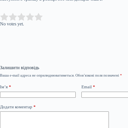
Submit Rating
Rate this item:
No votes yet.
Залишити відповідь
Ваша e-mail адреса не оприлюднюватиметься.
Обов’язкові поля позначені
*
Ім’я
*
Email
*
Додати коментар
*