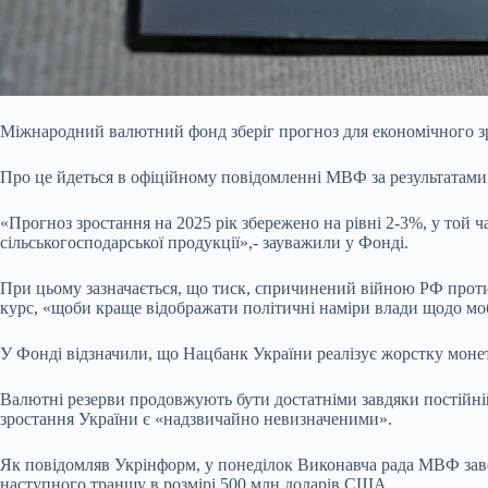
Міжнародний валютний фонд зберіг прогноз для економічного з
Про це йдеться в офіційному повідомленні МВФ за результатами
«Прогноз зростання на 2025 рік збережено на рівні 2-3%, у той
сільськогосподарської продукції»,- зауважили у Фонді.
При цьому зазначається, що тиск, спричинений війною РФ проти
курс, «щоби краще відображати політичні наміри влади щодо мобі
У Фонді відзначили, що Нацбанк України реалізує жорстку монета
Валютні резерви продовжують бути достатніми завдяки постійні
зростання України є «надзвичайно невизначеними».
Як повідомляв Укрінформ, у понеділок Виконавча рада МВФ зав
наступного траншу в розмірі 500 млн доларів США.