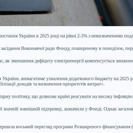
ростання України в 2025 році на рівні 2-3% з невизначеними п
 засідання Виконавчої ради Фонду, поширеному в понеділок, пер
 час, як зменшення дефіциту електроенергії компенсується зниже
 України, вимагатиме ухвалення додаткового бюджету на 2025 рі
лізації доходів та визначення пріоритетів витрат».
рну політику, що дозволяє країні реагувати на високу інфляцію,
й значній зовнішній підтримці, зазначили у Фонді. Однак загал
ершила восьмий перегляд програми Розширеного фінансування (