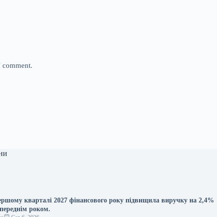
 I comment.
ни
 першому кварталі 2027 фінансового року підвищила виручку на 2,4%
опереднім роком.