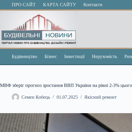
Перейти
ПРО САЙТ
КАРТА САЙТУ
Контакти
до
вмісту
Будівництво
Бізнес
Інвестиції
Нерухомість
Рин
МВФ зберіг прогноз зростання ВВП України на рівні 2-3% цього
Семен Кобець
01.07.2025
Якісний ремонт